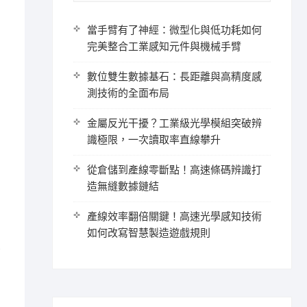
當手臂有了神經：微型化與低功耗如何
完美整合工業感知元件與機械手臂
數位雙生數據基石：長距離與高精度感
測技術的全面布局
金屬反光干擾？工業級光學模組突破辨
識極限，一次讀取率直線攀升
從倉儲到產線零斷點！高速條碼辨識打
造無縫數據鏈結
產線效率翻倍關鍵！高速光學感知技術
如何改寫智慧製造遊戲規則
高