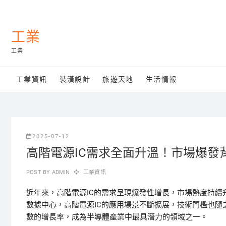
Skip
to
content
工業
工業
工業資訊
裝潢設計
旅遊天地
生活情報
2025-07-12
高階電源IC需求全面升溫！市場爆發
POST BY
ADMIN
工業資訊
近年來，高階電源IC的需求呈現爆發性增長，市場熱度持續
數據中心，高階電源IC的應用場景不斷擴展，技術門檻也隨
數的增長率，成為半導體產業中最具潛力的領域之一。