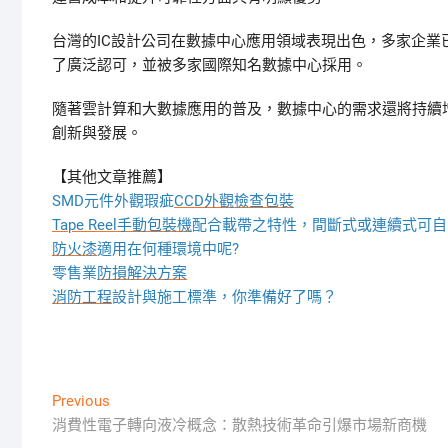
台灣的IC設計公司在數據中心應用領域表現出色，多家企業
了廣泛認可，並被多家國際知名數據中心採用。
隨著雲計算和大數據應用的普及，數據中心的需求還將持續
創新與發展。
【其他文章推薦】
SMD元件外觀瑕疵
CCD外觀檢查包裝
Tape Reel手動包裝機
配合載帶之特性，間斷式或連續式可自
防火漆
適用在何種環境中呢?
零售業
防損解決方案
消防工程
設計與施工標準，你準備好了嗎？
文
Previous
Previous
post:
消費性電子轉向液冷概念：散熱技術革命引爆市場新商機
章