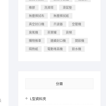
橡膠
洗滌塔
滑鼠墊
無塵擦拭布
無塵擦拭紙
真空封口機
示波器
空壓機
臭氧機
茶葉罐
貨梯
購物推車
連續封口機
開飲機
隔熱紙
電動堆高機
飲水機
分類
L型資料夾
長