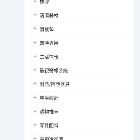
橡膠
清潔器材
滑鼠墊
無塵專用
生活情報
監視警報系統
耐熱/隔熱器具
裝潢設計
購物推車
零件配料
電腦冷卻液