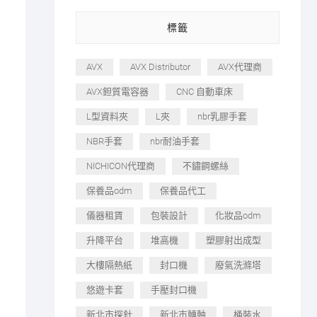
標籤
AVX
AVX Distributor
AVX代理商
AVX鉭質電容器
CNC 自動車床
L型資料夾
L夾
nbr乳膠手套
NBR手套
nbr耐油手套
NICHICON代理商
不鏽鋼螺絲
保養品odm
保養品代工
儀器租賃
包裝設計
化妝品odm
升降平台
堆高機
塑膠射出成型
大樓隔熱紙
封口機
廢氣洗滌塔
悠遊卡套
手壓封口機
新北市探針
新北市轉軸
桶裝水