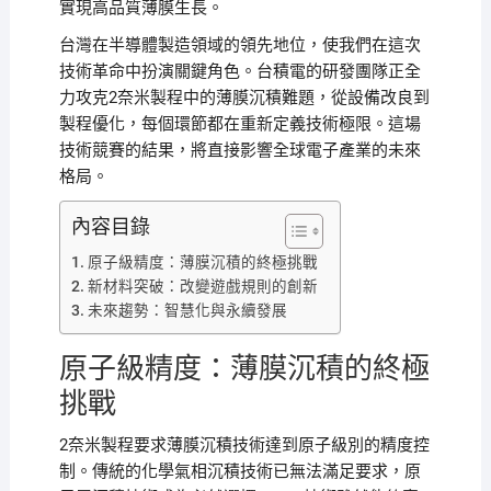
實現高品質薄膜生長。
台灣在半導體製造領域的領先地位，使我們在這次
技術革命中扮演關鍵角色。台積電的研發團隊正全
力攻克2奈米製程中的薄膜沉積難題，從設備改良到
製程優化，每個環節都在重新定義技術極限。這場
技術競賽的結果，將直接影響全球電子產業的未來
格局。
內容目錄
原子級精度：薄膜沉積的終極挑戰
新材料突破：改變遊戲規則的創新
未來趨勢：智慧化與永續發展
原子級精度：薄膜沉積的終極
挑戰
2奈米製程要求薄膜沉積技術達到原子級別的精度控
制。傳統的化學氣相沉積技術已無法滿足要求，原