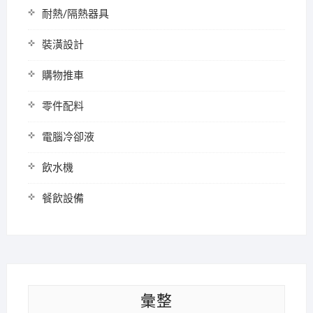
耐熱/隔熱器具
裝潢設計
購物推車
零件配料
電腦冷卻液
飲水機
餐飲設備
彙整