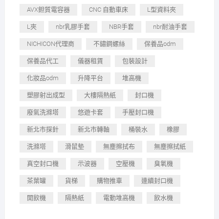
AVX鉭質電容器
CNC 自動車床
L型資料夾
L夾
nbr乳膠手套
NBR手套
nbr耐油手套
NICHICON代理商
不鏽鋼螺絲
保養品odm
保養品代工
儀器租賃
包裝設計
化妝品odm
升降平台
堆高機
塑膠射出成型
大樓隔熱紙
封口機
廢氣洗滌塔
悠遊卡套
手壓封口機
新北市探針
新北市轉軸
桶裝水
橡膠
洗滌塔
滑鼠墊
無塵擦拭布
無塵擦拭紙
真空封口機
示波器
空壓機
臭氧機
茶葉罐
貨梯
購物推車
連續封口機
開飲機
隔熱紙
電動堆高機
飲水機