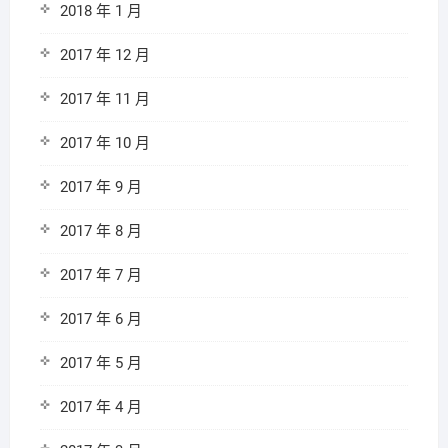
2018 年 1 月
2017 年 12 月
2017 年 11 月
2017 年 10 月
2017 年 9 月
2017 年 8 月
2017 年 7 月
2017 年 6 月
2017 年 5 月
2017 年 4 月