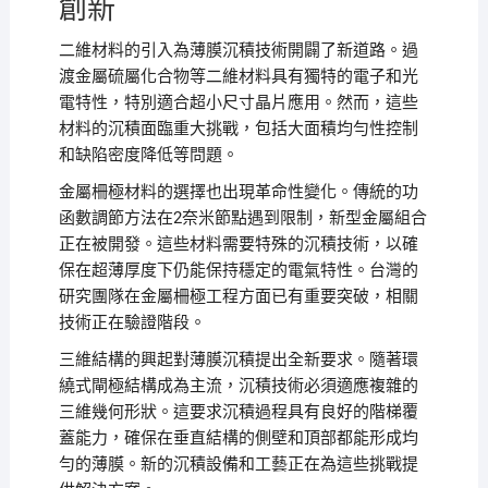
創新
二維材料的引入為薄膜沉積技術開闢了新道路。過
渡金屬硫屬化合物等二維材料具有獨特的電子和光
電特性，特別適合超小尺寸晶片應用。然而，這些
材料的沉積面臨重大挑戰，包括大面積均勻性控制
和缺陷密度降低等問題。
金屬柵極材料的選擇也出現革命性變化。傳統的功
函數調節方法在2奈米節點遇到限制，新型金屬組合
正在被開發。這些材料需要特殊的沉積技術，以確
保在超薄厚度下仍能保持穩定的電氣特性。台灣的
研究團隊在金屬柵極工程方面已有重要突破，相關
技術正在驗證階段。
三維結構的興起對薄膜沉積提出全新要求。隨著環
繞式閘極結構成為主流，沉積技術必須適應複雜的
三維幾何形狀。這要求沉積過程具有良好的階梯覆
蓋能力，確保在垂直結構的側壁和頂部都能形成均
勻的薄膜。新的沉積設備和工藝正在為這些挑戰提