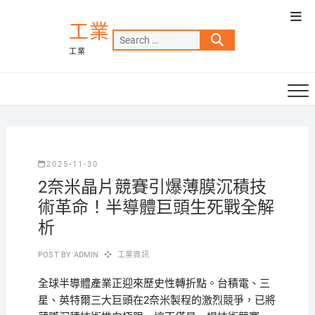
Skip
Top
to
工業
Men
Search
content
工業
…
2025-11-30
2奈米晶片競賽引爆薄膜沉積技
術革命！半導體巨頭生死戰全解
析
POST BY
ADMIN
工業資訊
全球半導體產業正迎來歷史性轉折點。台積電、三
星、英特爾三大巨頭在2奈米製程的激烈競爭，已將