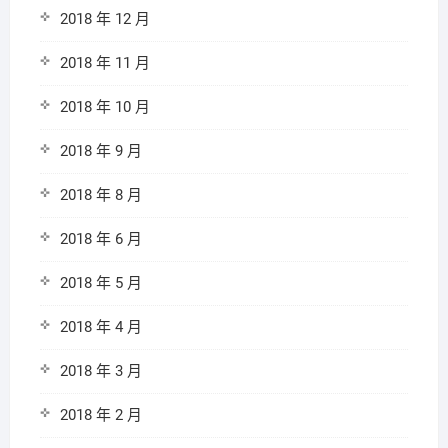
2018 年 12 月
2018 年 11 月
2018 年 10 月
2018 年 9 月
2018 年 8 月
2018 年 6 月
2018 年 5 月
2018 年 4 月
2018 年 3 月
2018 年 2 月