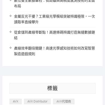
數位雙生數據基石：長距離與高精度感測技術的全面
布局
金屬反光干擾？工業級光學模組突破辨識極限，一次
讀取率直線攀升
從倉儲到產線零斷點！高速條碼辨識打造無縫數據鏈
結
產線效率翻倍關鍵！高速光學感知技術如何改寫智慧
製造遊戲規則
標籤
AVX
AVX Distributor
AVX代理商