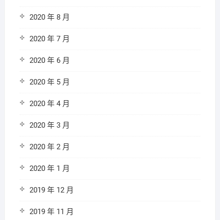
2020 年 8 月
2020 年 7 月
2020 年 6 月
2020 年 5 月
2020 年 4 月
2020 年 3 月
2020 年 2 月
2020 年 1 月
2019 年 12 月
2019 年 11 月