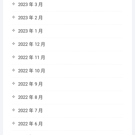
2023 年 3 月
2023 年 2 月
2023 年 1 月
2022 年 12 月
2022 年 11 月
2022 年 10 月
2022 年 9 月
2022 年 8 月
2022 年 7 月
2022 年 6 月