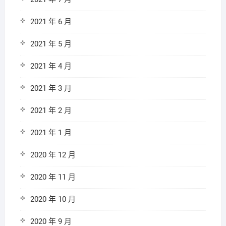
2021 年 6 月
2021 年 5 月
2021 年 4 月
2021 年 3 月
2021 年 2 月
2021 年 1 月
2020 年 12 月
2020 年 11 月
2020 年 10 月
2020 年 9 月