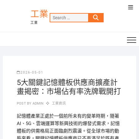
Skip
Top
to
工業
Men
Search
content
工業
…
2026-05-01
5大關鍵記憶體板供應商擴產計
畫揭密：市場佔有率洗牌戰開打
POST BY
ADMIN
工業資訊
記憶體產業正處於一個前所未有的變革時期，隨著
AI、5G、雲端運算等新興技術的爆發式需求，記憶
體板的供需格局正面臨劇烈震盪。從全球市場的動
態來看，關鍵記憶體板供應商已不再滿足於既有產