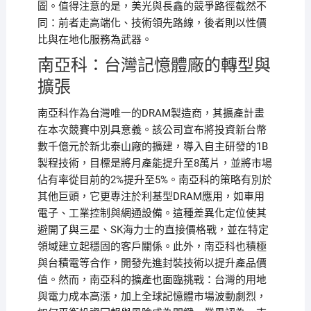
圖。值得注意的是，美光與長鑫的競爭路徑截然不
同：前者走高端化、技術領先路線，後者則以性價
比與在地化服務為武器。
南亞科：台灣記憶體廠的轉型與
擴張
南亞科作為台灣唯一的DRAM製造商，其擴產計畫
在本次競賽中別具意義。該公司宣布將投資新台幣
數千億元於新北泰山廠的擴建，導入自主研發的1B
製程技術，目標是將月產能提升至8萬片，並將市場
佔有率從目前的2%提升至5%。南亞科的策略有別於
其他巨頭，它更專注於利基型DRAM應用，如車用
電子、工業控制與網通設備。這種差異化定位使其
避開了與三星、SK海力士的直接價格戰，並在特定
領域建立起穩固的客戶關係。此外，南亞科也積極
與台積電等合作，開發先進封裝技術以提升產品價
值。然而，南亞科的擴產也面臨挑戰：台灣的用地
與電力成本高漲，加上全球記憶體市場波動劇烈，