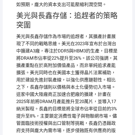
如預期，龐大的資本支出可能壓縮利潤空間。
美光與長鑫存儲：追趕者的策略
突圍
美光與長鑫存儲作為市場的追趕者，其擴產計畫展
現了不同的戰略思維。美光在2023年宣布於台灣台
中擴建A3廠，專注於DDR5與HBM3的生產，目標是
將DRAM市佔率從22%提升至26%。該公司強調，其
擴產重點在於高附加價值產品，而非單純追求產能
擴張。美光同時也在美國本土獲得晶片法案補助，
用於建設先進封裝產線，以強化供應鏈韌性。相比
之下，長鑫存儲則以價格與本土化優勢切入市場。
這家中國大陸廠商正加速合肥廠的擴建，計畫在
2025年前將DRAM月產能推升至20萬片，並導入17
納米製程。長鑫的目標是將全球市佔率從目前的3%
提升至8%，主要鎖定消費性電子與物聯網市場。儘
管面臨技術授權與出口管制等挑戰，長鑫仍憑藉政
府支持與龐大內需市場，逐步侵蝕既有供應商的版