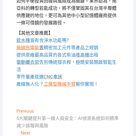
如何平衡投資回報與風險成為關鍵。業界認為，南
亞科的轉型若能成功，將不僅鞏固其在台灣半導體
供應鏈的地位，更可為其他中小型記憶體廠商提供
一條可借鏡的發展路徑。
【其他文章推薦】
飲水機
皆有含淨水功能嗎?
無線充電裝
置
精密加工元件等產品之經銷
提供原廠最高品質的各式柴油
堆高機
出租
電動曬衣架
告別傳統撐衣桿，極簡安裝開啟智能生
活
零件量產就選
CNC車床
產線無人化？
工業型機械手臂
幫你實現！
文
Previous
Previous
post:
5大關鍵提升第一線人員安全：AI偵測系統如何精準
章
減少誤報與風險
導
Next
Next