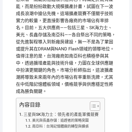
能，而是紛紛啟動大規模擴產計畫，試圖在下一波
成長浪潮中搶佔先機。這場擴產競賽不僅關乎技術
實力的較量，更直接影響各廠商的市場佔有率排
名。目前，五大供應商——包括三星、SK海力士、
美光、長鑫存儲及南亞科——各自祭出不同的策略，
從先進製程導入到新廠房建設，無一不是為了鞏固
或提升其在DRAM與NAND Flash領域的領導地位。
值得注意的是，台灣廠商如南亞科也積極參與其
中，透過擴增產能與技術升級，力圖在全球供應鏈
中扮演更關鍵的角色。市場分析師指出，這波擴產
潮將導致未來兩年內的市場佔有率重新洗牌，尤其
在中低階記憶體板領域，價格競爭與供應穩定性將
成為勝負關鍵。
內容目錄
三星與SK海力士：領先者的產能軍備競賽
美光與長鑫存儲：追趕者的策略突圍
南亞科：台灣記憶體廠的轉型與擴張