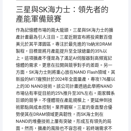
三星與SK海力士：領先者的
產能軍備競賽
作為記憶體市場的兩大龍頭，三星與SK海力士的擴
產計畫最為引人注目。三星近期宣布將投資數百億
美元於其平澤園區，專注於最先進的1b納米DRAM
製程，目標是將月產能提升至全球總量的35%以
上。這項擴產不僅是為了滿足AI伺服器對高頻寬記
憶體的需求，更意在拉開與競爭對手的差距。另一
方面，SK海力士則將重心放在NAND Flash領域，其
新設的M17廠預計於2024年全面量產，專攻176層以
上的3D NAND技術。該公司計畫透過此舉將NAND
市場佔有率從目前的25%推升至30%左右。兩家韓系
巨頭的競爭，不僅體現在產能規模上，更延伸到技
術節點與成本控制。業界觀察，三星的垂直整合優
勢使其在DRAM領域更具韌性，而SK海士則在
NAND的堆疊技術上屢有突破，形成互有領先的局
面。然而，擴產的風險也不容忽視，若終端需求不