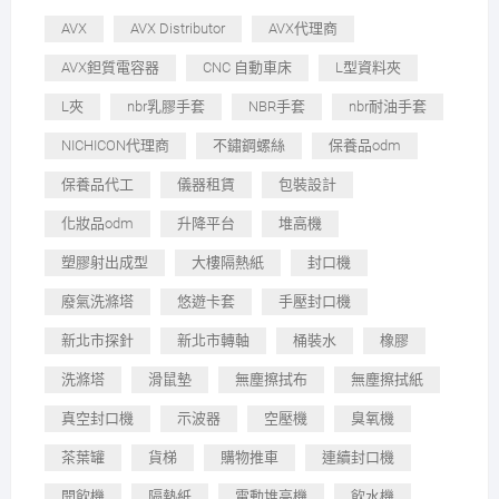
AVX
AVX Distributor
AVX代理商
AVX鉭質電容器
CNC 自動車床
L型資料夾
L夾
nbr乳膠手套
NBR手套
nbr耐油手套
NICHICON代理商
不鏽鋼螺絲
保養品odm
保養品代工
儀器租賃
包裝設計
化妝品odm
升降平台
堆高機
塑膠射出成型
大樓隔熱紙
封口機
廢氣洗滌塔
悠遊卡套
手壓封口機
新北市探針
新北市轉軸
桶裝水
橡膠
洗滌塔
滑鼠墊
無塵擦拭布
無塵擦拭紙
真空封口機
示波器
空壓機
臭氧機
茶葉罐
貨梯
購物推車
連續封口機
開飲機
隔熱紙
電動堆高機
飲水機