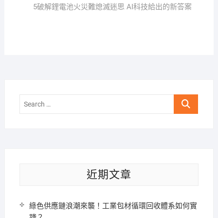
覽
post:
5破解鋰電池火災難熄滅迷思 AI科技給出的新答案
Search
…
近期文章
綠色供應鏈浪潮來襲！工業包材循環回收體系如何實
踐？