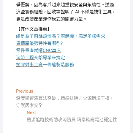
爭優勢，因為客戶越來越重視安全與永續性。透過
這些實務經驗，回收場證明了 AI 不僅是技術工具，
更是改變產業運作模式的關鍵力量。
【其他文章推薦】
總是為了廚餘煩惱嗎？
廚餘機
，滿足多樣需求
貨櫃屋
優勢特性有哪些?
零件量產就選
CNC車床
消防工程
交給專業來搞定
塑膠射出工廠
一條龍製造服務
文
Previous
Previous
post:
深度學習演算法突破：精準排除非火源環境干擾，
章
守護居家安全
導
Next
Next
覽
post:
熱源追蹤技術助攻消防員 精準確認電池穩定性