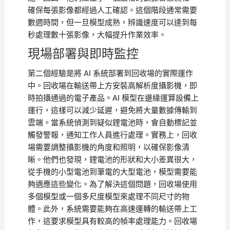
確保每張影像都經過人工確認。這個階段通常需要
數週時間，但一旦模型成熟，辨識速度可以達到每
秒處理數十張影像，大幅提升作業效率。
現場部署與即時監控
第二個經驗是將 AI 系統部署到回收場的實際運作
中。回收場在輸送帶上方安裝高解析度攝影機，即
時拍攝通過的電子產品。AI 模型在邊緣運算設備上
運行，這樣可以減少延遲，避免將大量數據傳輸到
雲端。當系統偵測到疑似鋰電池時，會自動標記並
觸發警報，通知工作人員進行處理。實務上，回收
場需要調整攝影機的角度和照明，以確保影像清
晰。他們也發現，鋰電池的形狀和大小差異很大，
從手機的小型電池到筆電的大型電池，模型需要能
夠適應這些變化。為了解決這個問題，回收場使用
多個模型或一個多尺度模型來處理不同尺寸的物
體。此外，系統需要能夠在高速運轉的輸送帶上工
作，這要求模型具有較高的幀率處理能力。回收場