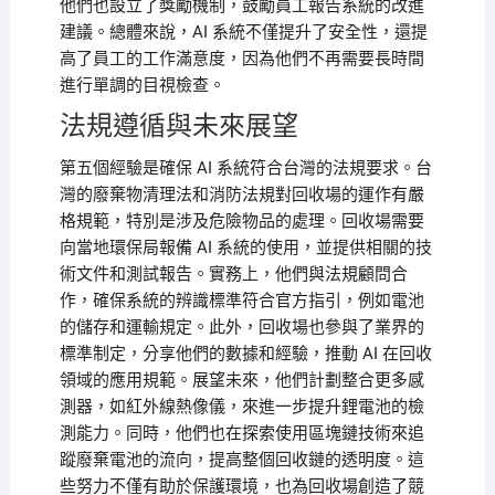
他們也設立了獎勵機制，鼓勵員工報告系統的改進
建議。總體來說，AI 系統不僅提升了安全性，還提
高了員工的工作滿意度，因為他們不再需要長時間
進行單調的目視檢查。
法規遵循與未來展望
第五個經驗是確保 AI 系統符合台灣的法規要求。台
灣的廢棄物清理法和消防法規對回收場的運作有嚴
格規範，特別是涉及危險物品的處理。回收場需要
向當地環保局報備 AI 系統的使用，並提供相關的技
術文件和測試報告。實務上，他們與法規顧問合
作，確保系統的辨識標準符合官方指引，例如電池
的儲存和運輸規定。此外，回收場也參與了業界的
標準制定，分享他們的數據和經驗，推動 AI 在回收
領域的應用規範。展望未來，他們計劃整合更多感
測器，如紅外線熱像儀，來進一步提升鋰電池的檢
測能力。同時，他們也在探索使用區塊鏈技術來追
蹤廢棄電池的流向，提高整個回收鏈的透明度。這
些努力不僅有助於保護環境，也為回收場創造了競