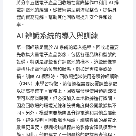
將分享五個電子產品回收場在實際操作中利用 AI 辨
識鋰電池的經驗，從技術選型到流程整合，提供具
體的實務見解，幫助其他回收場提升安全性和效
率。
AI 辨識系統的導入與訓練
第一個經驗是關於 AI 系統的導入過程。回收場需要
先收集大量電子產品影像，包括各種品牌和型號的
設備，特別是那些含有鋰電池的樣本。這些影像需
要標註出電池的位置和狀態，例如是否膨脹或破
損。訓練 AI 模型時，回收場通常使用卷積神經網路
（CNN）來學習特徵，這個過程需要反覆調整參數
以提高準確率。實務上，回收場發現使用預訓練模
型可以節省時間，但必須加入本地數據進行微調，
因為回收場的環境光線和設備角度與公開數據集不
同。另外，模型需要能夠區分鋰電池和其他金屬部
件，避免誤判。回收場也強調，訓練數據的品質比
數量更重要，模糊或錯誤標註的影像會降低模型性
能。因此，他們建立了一個嚴格的數據審查流程，