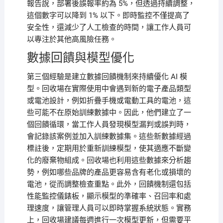
報告說，部署後誤報率約為 5%，但透過持續調整，
這個數字可以降到 1% 以下。即時監控不僅提高了
安全性，還減少了人工檢查的時間，讓工作人員可
以專注於其他高風險任務。
數據回饋與模型優化
第三個經驗是建立數據回饋機制來持續優化 AI 模
型。回收場在實際使用中會遇到新的電子產品類型
或電池設計，例如折疊手機或電動工具的電池，這
些可能不在原始訓練數據中。因此，他們建立了一
個回饋循環，當工作人員發現模型漏判或誤判時，
會記錄該案例並加入訓練數據集。這些新數據經過
標註後，定期用於重新訓練模型，使其適應不斷變
化的廢棄物組成。回收場也利用這些數據來分析趨
勢，例如哪些品牌的產品更容易含有老化或損壞的
電池，從而調整檢查重點。此外，回饋機制還包括
性能監控儀錶板，顯示模型的準確率、召回率和處
理速度，讓管理人員可以即時掌握系統狀態。實務
上，回收場建議每週進行一次模型更新，但需要平