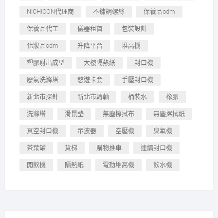
NICHICON代理商
不鏽鋼螺絲
保養品odm
保養品代工
儀器租賃
包裝設計
化妝品odm
升降平台
堆高機
塑膠射出成型
大樓隔熱紙
封口機
廢氣洗滌塔
悠遊卡套
手壓封口機
新北市探針
新北市轉軸
桶裝水
橡膠
洗滌塔
滑鼠墊
無塵擦拭布
無塵擦拭紙
真空封口機
示波器
空壓機
臭氧機
茶葉罐
貨梯
購物推車
連續封口機
開飲機
隔熱紙
電動堆高機
飲水機