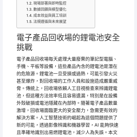
現場部署與即時監控
數據回饋與模型優化
成本效益與員工培訓
法規遵循與未來展望
電子產品回收場的鋰電池安全
挑戰
電子產品回收場每天處理大量廢棄的筆記型電腦、
手機、平板等設備，這些產品內含的鋰電池是潛在
的危險源。鋰電池一旦受損或過熱，可能引發火災
甚至爆炸，對回收場的工作人員和設施造成嚴重威
脅。傳統上，回收場依賴人工目視檢查來辨識鋰電
池，但這種方法效率低且容易遺漏，特別是在設備
外殼破損或電池隱藏在內部時。隨著電子產品數量
激增，回收場面臨更大的安全壓力，急需更有效的
解決方案。人工智慧技術的崛起為這個問題提供了
新的可能，透過影像辨識和機器學習，AI 能夠快速
且準確地識別出易燃鋰電池，減少人為失誤。本文