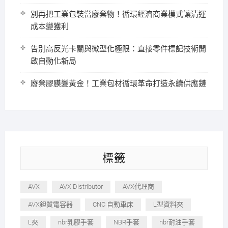
別再把工業包裝當廢棄物！循環經濟商業模式讓清運
成本變獲利
告別高反光卡關與微型化極限：直接零件標記技術開
啟自動化新局
廢棄膠膜變黃金！工業包材循環革命打造永續供應鏈
標籤
AVX
AVX Distributor
AVX代理商
AVX鉭質電容器
CNC 自動車床
L型資料夾
L夾
nbr乳膠手套
NBR手套
nbr耐油手套