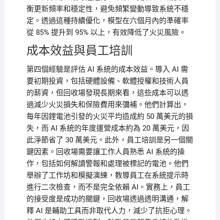
衡更新頻率和穩定性，避免頻繁變動導致系統不穩
定。透過這種持續優化，模型在六個月內的準確率
從 85% 提升到 95% 以上，有效降低了火災風險。
成本效益與員工培訓
第四個經驗是評估 AI 系統的成本效益。導入 AI 需
要初期投資，包括硬體設備、軟體授權和技術人員
的薪資，但回收場發現長期來看，這些成本可以透
過減少火災損失和保險費用來彌補。他們計算出，
每年因鋰電池引發的火災平均造成約 50 萬美元的損
失，而 AI 系統的年度運營成本約為 20 萬美元，因
此淨節省了 30 萬美元。此外，員工培訓是另一個關
鍵因素。回收場需要讓工作人員熟悉 AI 系統的操
作，包括如何解讀警報和處理被標記的電池。他們
舉辦了工作坊和模擬演練，教導員工在系統提示時
進行二次檢查，而不是完全依賴 AI。實務上，員工
的接受度是成功的關鍵，回收場透過透明溝通，解
釋 AI 是輔助工具而非取代人力，減少了抗拒心理。