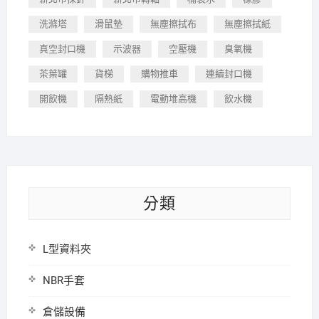
洗滌塔
滑鼠墊
無塵擦拭布
無塵擦拭紙
真空封口機
示波器
空壓機
臭氧機
茶葉罐
貨梯
購物推車
連續封口機
開飲機
隔熱紙
電動堆高機
飲水機
分類
L型資料夾
NBR手套
倉儲設備