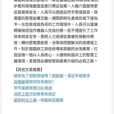
解圖與故障診斷指引，專家遠端透過5G高清影像同
步看到現場畫面並進行標註指導。人機介面變得更
加直覺與安全，人員可以透過自然手勢或語音，與
周圍的智慧設備互動，調閱即時生產資訊或下達指
令。在危險或高負荷的工作環境中，人員可以遠端
精確操控協作機器人完成任務。這不僅提升了工作
效率與安全性，更將人力資源從重複性勞動中釋
放，轉向更需要創意、決策與問題解決的高價值工
作。對於面臨缺工與技術傳承挑戰的台灣產業，打
造這樣一個以人為核心、人機物和諧共工的智慧工
廠環境，是實現永續經營與產業升級的必經之路。
【其他文章推薦】
總是為了廚餘煩惱嗎？
廚餘機
，滿足多樣需求
貨櫃屋
優勢特性有哪些?
零件量產就選
CNC車床
消防工程
交給專業來搞定
塑膠射出工廠
一條龍製造服務