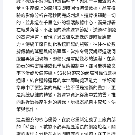
廠，機械手臂的動作流暢精準，宛如一場無聲的芭
蕾。生產線上的感測器即時回傳海量數據，品質檢
驗的影像分析在毫秒間完成判讀。這背後驅動一切
的，並非遠在千里之外的雲端數據中心，而是部署
在廠房角落、不起眼的邊緣運算節點，透過5G網路
的高速通道，實現了過去難以想像的即時反應能
力。傳統工廠自動化系統面臨的瓶頸，往往在於數
據傳輸的延遲與網路壅塞。當指令需要繞經遠端伺
服器再返回現場，即便只是零點幾秒的遲滯，在高
節奏的精密組裝或化學反應控制中，都可能導致良
率下滑或設備停機。5G技術帶來的超高可靠低延遲
通訊，結合邊緣運算的本地即時處理能力，恰好精
準命中了製造業的痛點。這不僅是技術的疊加，更
是系統思維的轉變，將運算資源從集中式的雲，推
向貼近數據產生源的邊緣，讓機器能自主感知、決
策與協作。
這套體系的核心優勢，在於它重新定義了工廠內部
的「時空」。數據不必再經歷漫長的網路旅程，關
鍵的處理與分析在本地即時完成。例如，在工具機