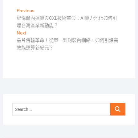
文
Previous
Previous
post:
記憶體內運算與CXL技術革命：AI算力池化如何引
章
爆台灣產業新動能？
導
Next
Next
覽
post:
晶片傳輸革命！從單一到封裝內網絡，如何引爆高
效能運算新紀元？
Search
…