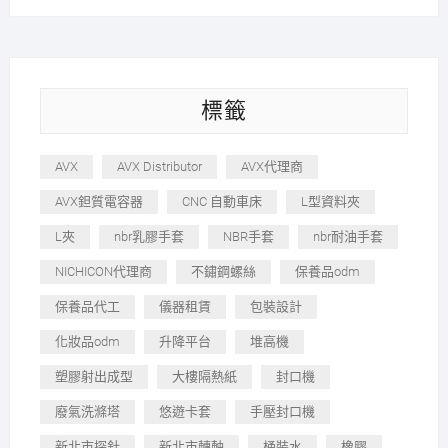
標籤
AVX
AVX Distributor
AVX代理商
AVX鉭質電容器
CNC 自動車床
L型資料夾
L夾
nbr乳膠手套
NBR手套
nbr耐油手套
NICHICON代理商
不鏽鋼螺絲
保養品odm
保養品代工
儀器租賃
包裝設計
化妝品odm
升降平台
堆高機
塑膠射出成型
大樓隔熱紙
封口機
廢氣洗滌塔
悠遊卡套
手壓封口機
新北市探針
新北市轉軸
桶裝水
橡膠