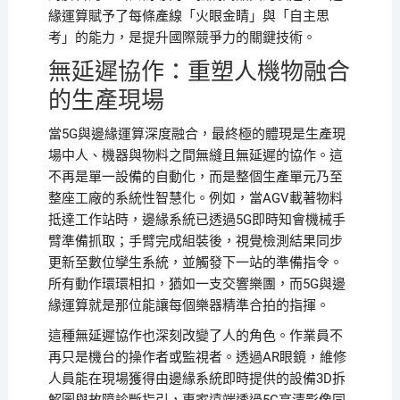
緣運算賦予了每條產線「火眼金睛」與「自主思
考」的能力，是提升國際競爭力的關鍵技術。
無延遲協作：重塑人機物融合
的生產現場
當5G與邊緣運算深度融合，最終極的體現是生產現
場中人、機器與物料之間無縫且無延遲的協作。這
不再是單一設備的自動化，而是整個生產單元乃至
整座工廠的系統性智慧化。例如，當AGV載著物料
抵達工作站時，邊緣系統已透過5G即時知會機械手
臂準備抓取；手臂完成組裝後，視覺檢測結果同步
更新至數位孿生系統，並觸發下一站的準備指令。
所有動作環環相扣，猶如一支交響樂團，而5G與邊
緣運算就是那位能讓每個樂器精準合拍的指揮。
這種無延遲協作也深刻改變了人的角色。作業員不
再只是機台的操作者或監視者。透過AR眼鏡，維修
人員能在現場獲得由邊緣系統即時提供的設備3D拆