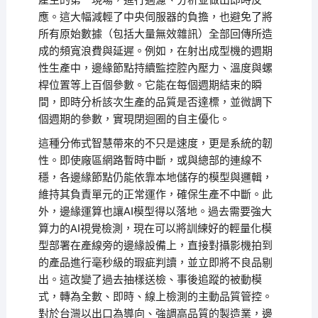
產生的第一現場，進行過濾、分析並做出即時反
應。這大幅減輕了中央伺服器的負擔，也避免了將
所有原始數據（包括大量無效雜訊）全部回傳所造
成的頻寬浪費與延遲。例如，在射出成型機的週期
性生產中，邊緣節點持續監控腔內壓力、溫度與螺
桿位置等上百個參數。它能在每個週期結束的瞬
間，即時分析該次生產的品質是否達標，並微調下
個週期的參數，實現閉迴圈的自主優化。
這種分佈式智慧帶來的不只是速度，更是系統的韌
性。即使廠區網路暫時中斷，或與總部的連線不
穩，各邊緣節點仍能依靠本地儲存的模型與邏輯，
維持其負責單元的正常運作，確保生產不中斷。此
外，邊緣運算也讓AI模型得以落地。過去需要強大
算力的AI視覺檢測，現在可以將訓練好的輕量化模
型部署在產線旁的邊緣設備上，直接對攝影機拍到
的產品進行毫秒級的瑕疵判讀，並立即將不良品剔
出。這改變了過去抽樣送檢、事後追蹤的被動模
式，轉為全數、即時、線上檢測的主動品質管控。
對於台灣以出口為導向、強調高品質的製造業，邊