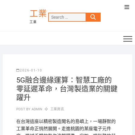
Skip
Top
to
工業
Men
Search
content
工業
…
2026-01-10
5G融合邊緣運算：智慧工廠的
零延遲革命，台灣製造業的關鍵
躍升
POST BY
ADMIN
工業資訊
在台灣這座以精密製造聞名的島嶼上，一場靜默的
工業革命正悄然展開。走進桃園的某座電子元件