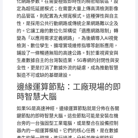
化網路參數。在需要極致即時性的精密組裝區，設
定為超低延遲模式；在需要大量上傳高清檢測影像
的品管區，則配置為大頻寬模式。這種彈性與自主
性，是採用公共行動網路或傳統企業網路難以企及
的。它讓工廠的數位化架構從「適應網路限制」轉
變為「以應用需求定義網路」，為後續導入AI視覺
檢測、數位孿生、擴增實境維修指導等創新應用，
鋪設了一條暢通無阻的高速公路。對於重視資安與
生產數據自主的台灣製造業，5G專網的封閉性與安
全性，更是打消了數據外流的疑慮，成為推動智慧
製造不可或缺的基礎建設。
邊緣運算節點：工廠現場的即
時智慧大腦
如果5G是高速神經，邊緣運算節點就是分佈在各關
鍵節點的即時智慧大腦。這些節點可能是安裝在機
台旁的一台強固型工業電腦，或是整合在設備控制
器內的一組運算模組。它們的核心任務，是在數據