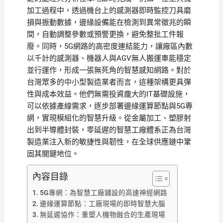
加工過程中，透過機台上的感測器即時監控刀具磨
損與振動數據，邊緣設備能在檢測到異常徵兆的瞬
間，自動調整參數或預警更換，避免整批工件報
廢。同時，5G網路的高密度連結能力，讓廠區內數
以千計的感測器、機器人與AGV無人搬運車能穩定
並行運作，形成一張無死角的智慧感知網路。對於
台灣眾多的中小型製造業者而言，這種架構更具彈
性與成本效益。他們無需投資龐大的IT基礎設施，
可以依據產線需求，逐步部署邊緣運算節點與5G專
網，實現模組化的智慧升級。從金屬加工、塑膠射
出到半導體封裝，零延遲的智慧工廠體系正為台灣
製造業注入新的敏捷性與韌性，在全球供應鏈中鞏
固其關鍵地位。
內容目錄
5G專網：為智慧工廠鋪設的高速神經網路
邊緣運算節點：工廠現場的即時智慧大腦
無延遲協作：重塑人機物融合的生產現場