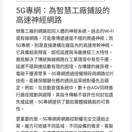
5G專網：為智慧工廠鋪設的
高速神經網路
想像工廠的網路如同人體的神經系統。過去的Wi-Fi
或有線網路，可能像傳遞速度不穩的周邊神經；而
5G專網，則是直接建構在廠區內的高速骨幹神經。
它具備超高頻寬、超低延遲與海量連結三大特性，
徹底解決了傳統無線網路在工業環境中易受干擾、
延遲不穩與連結數有限的困境。在嘈雜的廠房裡，
電磁干擾源眾多，5G專網透過授權頻段與網路切片
技術，能確保關鍵任務的通訊品質絕對優先且穩
定。例如，在自動倉儲系統中，數十台AGV同時進
行路徑規劃與避障，其指令傳輸不容許任何封包遺
失或延遲，5G專網提供了猶如實體線路般的可靠
性。
更重要的是，5G專網將網路控制權完全交還給企
業。廠方可依據不同區域、不同設備的需求，客製