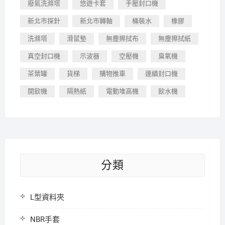
廢氣洗滌塔
悠遊卡套
手壓封口機
新北市探針
新北市轉軸
桶裝水
橡膠
洗滌塔
滑鼠墊
無塵擦拭布
無塵擦拭紙
真空封口機
示波器
空壓機
臭氧機
茶葉罐
貨梯
購物推車
連續封口機
開飲機
隔熱紙
電動堆高機
飲水機
分類
L型資料夾
NBR手套