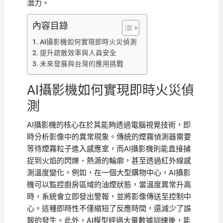
潛力。
內容目錄
AI攝影機如何實現即時火災偵測
提升疏散效率與人員安全
未來發展與台灣的應用挑戰
AI攝影機如何實現即時火災偵
測
AI攝影機的核心在於其能夠透過電腦視覺技術，即
時分析影像中的異常現象。傳統的煙霧偵測器需要
等待煙霧粒子進入感應室，而AI攝影機則能直接捕
捉到火焰的閃爍、熱源的輪廓，甚至透過紅外線感
測溫度變化。例如，在一個大型購物中心，AI攝影
機可以監控廚房區域的油煙狀態，當溫度異常升高
時，系統會立即發出警報，並將影像傳送至控制中
心。這種即時性不僅縮短了反應時間，還減少了誤
報的發生。此外，AI模型經過大量數據訓練後，能