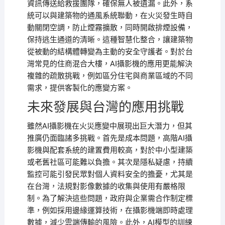
資訊傳送給救援團隊，確保無人被遺漏。此外，系
統可以與建築物的通風系統聯動，在火災發生時自
動關閉空調，防止煙霧擴散，同時開啟排煙設備，
保持逃生通道的清晰。這種智慧化整合，讓建築物
從被動的結構體轉變為主動的安全守護者。對於台
灣常見的住商混合大樓，AI攝影機的應用更能解決
複雜的疏散挑戰，例如區分住宅與商業區域的不同
需求，提供客製化的應變方案。
未來發展與台灣的應用挑戰
雖然AI攝影機在火災應變中展現出巨大潛力，但其
推廣仍面臨諸多挑戰。首先是成本問題，高階AI攝
影機與配套系統的建置費用較高，對於中小型建築
或老舊社區可能難以負擔。其次是隱私疑慮，持續
監控可能引發民眾對個人資料安全的擔憂，尤其是
在台灣，法規對影像數據的收集與使用有嚴格限
制。為了解決這些問題，政府與企業需合作制定標
準，例如採用邊緣運算技術，在攝影機端即時處理
數據，減少雲端傳輸的風險。此外，AI模型的訓練