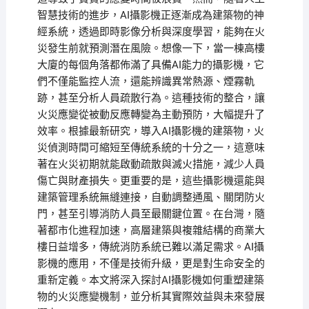
智慧技術的進步，AI攝影機正逐漸成為建築物的神
經系統，透過即時影像分析與深度學習，能夠在火
災發生前就預測潛在風險。想像一下，當一棟高樓
大廈的每個角落都佈滿了具備AI能力的攝影機，它
們不僅能監控人流，還能辨識異常熱源、煙霧軌
跡，甚至分析人員疏散行為。這種技術的整合，讓
火災應變從被動反應轉變為主動預防，大幅提升了
效率。根據最新研究，導入AI攝影機的建築物，火
災偵測時間可縮短至傳統系統的十分之一，這意味
著在火災初期就能啟動疏散與滅火措施，減少人員
傷亡與財產損失。更重要的是，這些攝影機還能與
建築管理系統無縫連接，自動調整通風、關閉防火
門，甚至引導消防人員至最關鍵位置。在台灣，隨
著都市化進程加速，高層建築與複雜結構的商業大
樓日益增多，傳統消防系統已難以滿足需求。AI攝
影機的應用，不僅是技術升級，更是對生命安全的
重新定義。本文將深入探討AI攝影機如何重塑建築
物的火災應變機制，並分析其實際效益與未來發展