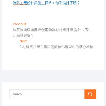
消防工程
設計與施工標準，你準備好了嗎？
文
Previous
Previous
post:
居家照護環境無障礙輔助器材材料升級 提升長者生
章
活品質與安全
導
Next
Next
覽
post:
9 材料資訊學在科思創數位化轉型中的核心地位
Search
…