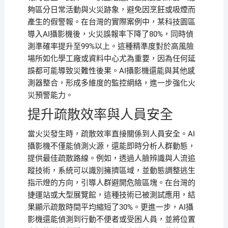
夠區分日常活動與火災跡象，避免因烹飪或吸煙而
產生的假警報。在台灣的實際案例中，某科技園區
導入AI攝影機後，火災誤報率下降了80%，同時偵
測準確率提升至99%以上。這種精準度對於高風險
場所如化學工廠或資料中心尤為重要，因為任何延
誤都可能導致災難性後果。AI攝影機還能與其他感
測器整合，形成多維度的監控網絡，進一步強化火
災預警能力。
提升疏散效率與人員安全
當火災發生時，疏散效率直接關係到人員安全。AI
攝影機不僅能偵測火源，還能即時分析人群動態，
提供最佳疏散路線。例如，透過人臉辨識與人流追
蹤技術，系統可以識別擁擠區域，並動態調整逃生
指示燈的方向，引導人群避開危險區塊。在台灣的
捷運站或大型展覽館，這種技術已被測試應用，結
果顯示疏散時間平均縮短了30%。更進一步，AI攝
影機還能偵測到行動不便者或受困人員，並將位置