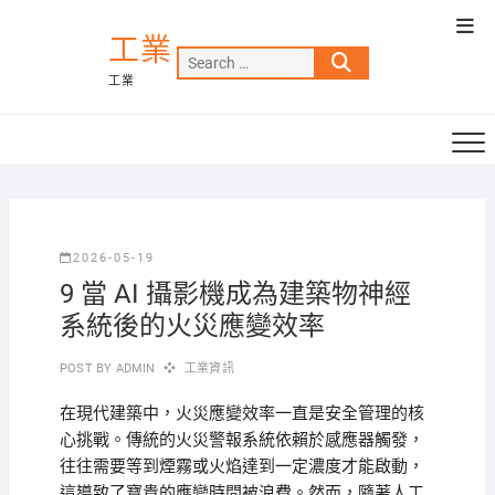
Skip
Top
to
工業
Men
Search
content
工業
…
2026-05-19
9 當 AI 攝影機成為建築物神經
系統後的火災應變效率
POST BY
ADMIN
工業資訊
在現代建築中，火災應變效率一直是安全管理的核
心挑戰。傳統的火災警報系統依賴於感應器觸發，
往往需要等到煙霧或火焰達到一定濃度才能啟動，
這導致了寶貴的應變時間被浪費。然而，隨著人工