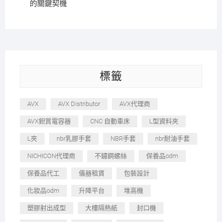
的關鍵契機
標籤
AVX
AVX Distributor
AVX代理商
AVX鉭質電容器
CNC 自動車床
L型資料夾
L夾
nbr乳膠手套
NBR手套
nbr耐油手套
NICHICON代理商
不鏽鋼螺絲
保養品odm
保養品代工
儀器租賃
包裝設計
化妝品odm
升降平台
堆高機
塑膠射出成型
大樓隔熱紙
封口機