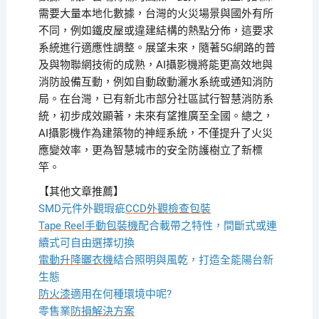
需要大量本地化數據，台灣的火災場景與國外有所
不同，例如鐵皮屋或違建結構的熱點分佈，這要求
系統進行適應性調整。展望未來，隨著5G網路的普
及與物聯網技術的成熟，AI攝影機將能更高效地與
消防設備互動，例如自動啟動灑水系統或通知消防
局。在台灣，已有新北市部分社區試行智慧消防系
統，初步成效顯著，未來有望推廣至全國。總之，
AI攝影機作為建築物的神經系統，不僅提升了火災
應變效率，更為智慧城市的安全防護樹立了新標
竿。
【其他文章推薦】
SMD元件外觀瑕疵
CCD外觀檢查包裝
Tape Reel手動包裝機
配合載帶之特性，間斷式或連
續式可自由選擇切換
電動升降曬衣機
結合照明與風乾，打造全能陽台新
生態
防火漆
適用在何種環境中呢?
零售業
防損解決方案