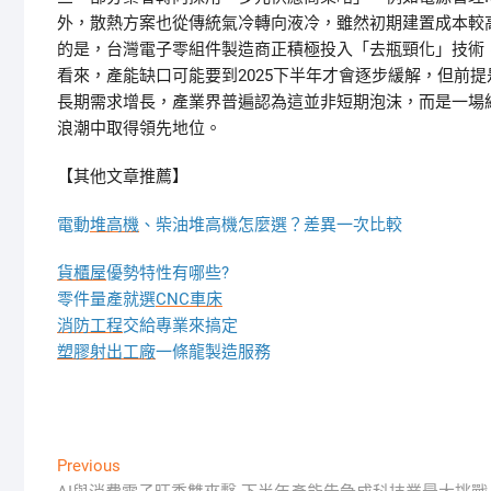
外，散熱方案也從傳統氣冷轉向液冷，雖然初期建置成本較
的是，台灣電子零組件製造商正積極投入「去瓶頸化」技術
看來，產能缺口可能要到2025下半年才會逐步緩解，但前
長期需求增長，產業界普遍認為這並非短期泡沫，而是一場
浪潮中取得領先地位。
【其他文章推薦】
電動
堆高機
、柴油堆高機怎麼選？差異一次比較
貨櫃屋
優勢特性有哪些?
零件量產就選
CNC車床
消防工程
交給專業來搞定
塑膠射出工廠
一條龍製造服務
文
Previous
Previous