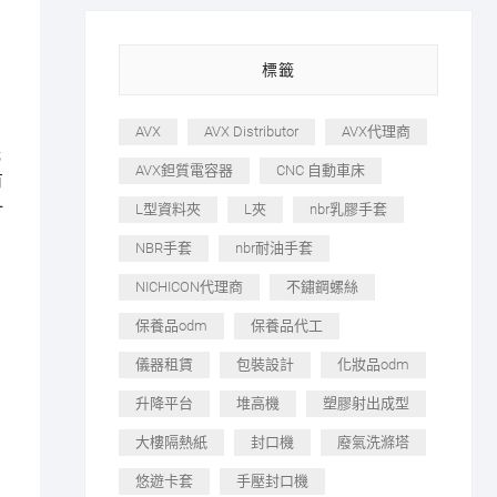
標籤
AVX
AVX Distributor
AVX代理商
光
AVX鉭質電容器
CNC 自動車床
有
一
L型資料夾
L夾
nbr乳膠手套
NBR手套
nbr耐油手套
NICHICON代理商
不鏽鋼螺絲
保養品odm
保養品代工
儀器租賃
包裝設計
化妝品odm
升降平台
堆高機
塑膠射出成型
大樓隔熱紙
封口機
廢氣洗滌塔
悠遊卡套
手壓封口機