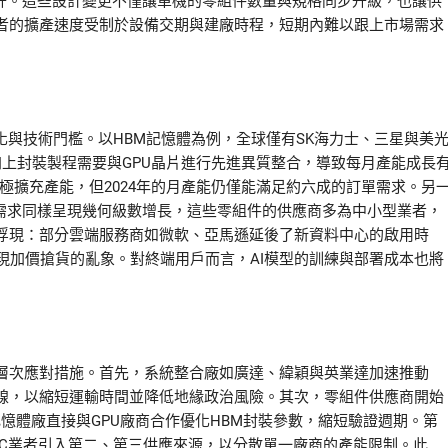
提升。這些設計變更不僅讓單機的零組件數量與規格同步升級，也讓供
者的擴產速度受制於設備交期與建廠時程，短期內難以跟上市場需求
化與技術門檻。以HBM記憶體為例，全球僅有SK海力士、三星與美
加上封裝製程需要與GPU晶片進行先進異質整合，導致每月產能成長
極擴充產能，但2024年的月產能仍僅能滿足約六成的訂單需求。另
的需求同樣呈現幾何級數增長，這些零組件的供應商多為中小型業者，
浮現：部分雲端服務商如微軟、亞馬遜延後了新資料中心的啟用時
出現加價搶貨的亂象。對終端用戶而言，AI模型的訓練與部署成本也將
層次應對措施。首先，系統整合廠如廣達、緯穎與英業達加速推動
線，以縮短運輸時間並降低地緣政治風險。其次，零組件供應商開始
如記憶體廠直接與GPU廠商合作優化HBM封裝參數，縮短驗證週期。第
IC業者引入第二、第三供應來源，以分散單一廠商的產能限制。此