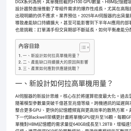
DGX系列為例，其單機搭載的H100 GPU數量、HBM記憶
設計趨勢直接推動了零組件需求的爆炸性成長，尤其在高階記
出現明顯的供不應求。業界預估，2025年AI伺服器的出貨
導致產能缺口持續擴大，甚至可能影響到下半年AI應用的
也是挑戰：訂單滿手但交貨期卻不斷延長，如何平衡產能分
內容目錄
一、新設計如何拉高單機用量？
二、產能缺口持續擴大的原因與影響
三、產業如何應對供應鏈挑戰？
一、新設計如何拉高單機用量？
AI伺服器的新設計思維，核心在於將運算密度最大化。過
隨著模型參數量突破千億甚至兆億等級，跨機通訊的延遲與
整合更多GPU、更快的記憶體頻寬與更高效率的散熱方案。具體來說
下一代Blackwell架構更計畫將單機GPU提升至16顆，每顆
單機對HBM記憶體的需求量從640GB成長至1.28TB，增