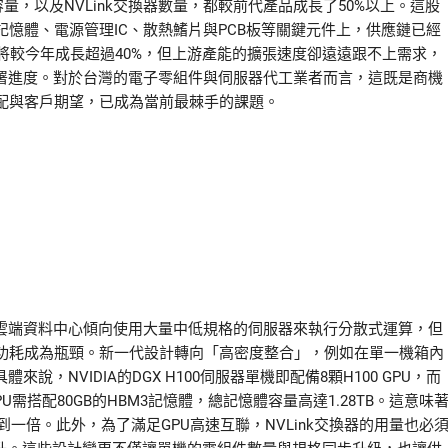
體容量，以及NVLink交換器數量，都較前代產品成長了50%以上。這股
憶體、電源管理IC、散熱鰭片與PCB板等關鍵元件上，供應鏈已經
量將較今年成長超過40%，但上游產能的擴張速度卻遠遠跟不上需求，
部署進度。對於台灣的電子零組件與伺服器代工業者而言，這既是商機
配與客戶期望，已成為當前最棘手的課題。
去雲端資料中心傾向使用大量中低規格的伺服器來執行分散式運算，但
功耗成為瓶頸。新一代設計轉向「高密度整合」，例如在單一機箱內
，NVIDIA的DGX H100伺服器單機即配備8顆H100 GPU，而
GPU需搭配80GB的HBM3記憶體，總記憶體容量高達1.28TB。這意味
幅達到一倍。此外，為了滿足GPU高速互聯，NVLink交換器的用量也必