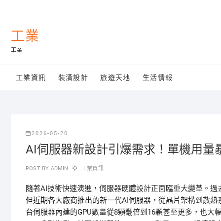
Skip
to
content
工業
工業
工業資訊
裝潢設計
旅遊天地
生活情報
2026-05-20
AI伺服器新設計引爆需求！單機用量
POST BY
ADMIN
工業資訊
隨著AI技術快速演進，伺服器硬體設計正面臨重大變革。過
但近期各大廠商推出的新一代AI伺服器，從晶片架構到散
台伺服器內建的GPU數量從8顆翻倍到16顆甚至更多，也大