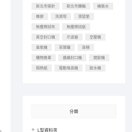
新北市探針
新北市轉軸
桶裝水
橡膠
洗滌塔
滑鼠墊
無塵擦拭布
無塵擦拭紙
真空封口機
示波器
空壓機
臭氧機
茶葉罐
貨梯
購物推車
連續封口機
開飲機
隔熱紙
電動堆高機
飲水機
分類
L型資料夾