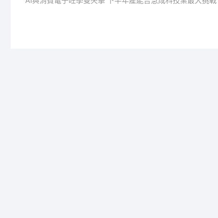
post:
AI與消費電子旺季雙夾擊 下半年產能告急成科技業最大挑戰
章
導
覽