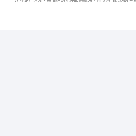
post:
AI狂潮掀波瀾！高階被動元件報價飆漲，供應鏈面臨嚴峻考