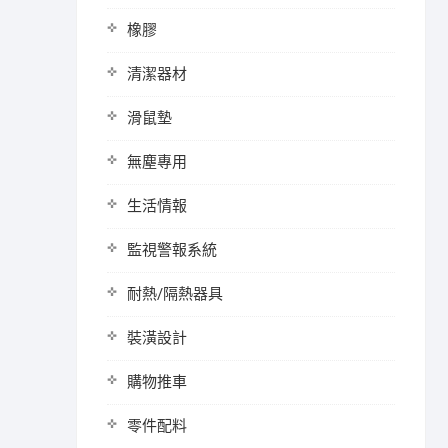
橡膠
清潔器材
滑鼠墊
無塵專用
生活情報
監視警報系統
耐熱/隔熱器具
裝潢設計
購物推車
零件配料