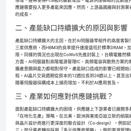
倍增，連帶使得PCB板的層數增加、電源供應模組的瓦數
應鏈需要投入更多產能來因應。然而，上游晶圓廠與封測業
的成長。
二、產能缺口持續擴大的原因與影響
產能缺口持續擴大的主因，在於AI伺服器零組件的高度客製
三家供應商，而HBM3的良率提升速度遠低於標準DRAM，
限。同樣的情況也出現在CoWoS先進封裝上，台積電雖然積
方面，AI伺服器對高階電源管理IC、高頻電容與散熱方案
擴產意願與能力都相對保守。產能缺口造成的影響已經開始
程，AI晶片交貨週期從原本的12週拉長到24週以上，甚至
隨著伺服器採購成本上揚而增加，不利於AI應用普及。
三、產業如何應對供應鏈挑戰？
面對產能缺口持續擴大的困境，供應鏈上下游業者已展開多
「在地化生產」策略，在北美、歐洲與東南亞設立新的組裝
與晶片設計商進行更深度的聯合設計（Co-design），例
三，部分業者轉向採用「多元供應商策略」，例如電源管理