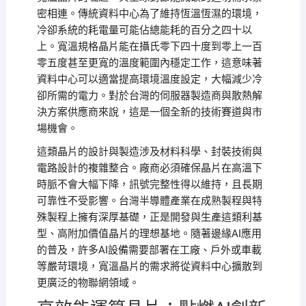
密相連。傳統資料中心為了維持恆溫恆濕的環境，
冷卻系統的耗電量可能佔總能耗的百分之四十以
上。寬溫規格晶片能在攝氏零下四十度到零上一百
零五度甚至更寬的溫度範圍內穩定工作，這意味著
資料中心可以適當提高環境溫度設定，大幅減少冷
卻所需的電力。對於台灣的伺服器製造商與散熱解
決方案供應商來說，這是一個全新的技術賽道與市
場機會。
這類晶片的設計與製造涉及材料科學、封裝技術與
電路設計的複雜整合。廠商必須確保晶片在高溫下
時脈不會大幅下降，訊號完整性得以維持，且長期
可靠性不受影響。台灣半導體產業在成熟製程與特
殊製程上擁有深厚基礎，正是開發與生產這類利基
型、高附加價值晶片的理想基地。隨著邊緣AI應用
的普及，許多AI設備需要部署在工廠、戶外或車載
等嚴苛環境，寬溫晶片的需求將從資料中心擴散到
更廣泛的物聯網領域。