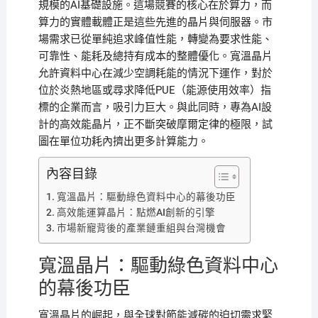
規模的AI基礎設施。這場競賽的核心在於算力，而
算力的實體載體正是這些先進的晶片與伺服器。市
場需求已從單純追求峰值性能，轉變為要求性能、
可靠性、能耗及總持有成本的整體優化。寬溫晶片
允許資料中心在減少空調耗能的情況下運作，對於
位於炎熱地區或尋求降低PUE（能源使用效率）指
標的企業而言，吸引力巨大。與此同時，專為AI設
計的高效能晶片，正不斷突破摩爾定律的極限，試
圖在單位功耗內擠出更多計算能力。
內容目錄
寬溫晶片：驅動綠色資料中心的幕後功臣
高效能運算晶片：點燃AI創新的引擎
市場新寵背後的產業鏈重組與台灣機會
寬溫晶片：驅動綠色資料中心
的幕後功臣
寬溫晶片的崛起，與全球對節能減碳的迫切需求緊