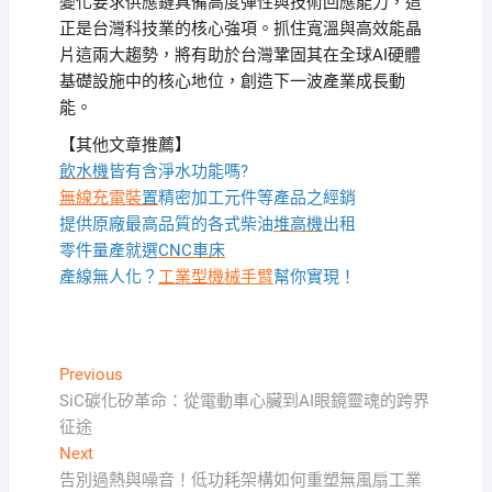
變化要求供應鏈具備高度彈性與技術回應能力，這
正是台灣科技業的核心強項。抓住寬溫與高效能晶
片這兩大趨勢，將有助於台灣鞏固其在全球AI硬體
基礎設施中的核心地位，創造下一波產業成長動
能。
【其他文章推薦】
飲水機
皆有含淨水功能嗎?
無線充電裝
置
精密加工元件等產品之經銷
提供原廠最高品質的各式柴油
堆高機
出租
零件量產就選
CNC車床
產線無人化？
工業型機械手臂
幫你實現！
文
Previous
Previous
post:
SiC碳化矽革命：從電動車心臟到AI眼鏡靈魂的跨界
章
征途
導
Next
Next
覽
post:
告別過熱與噪音！低功耗架構如何重塑無風扇工業