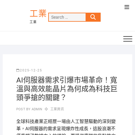
Skip
Top
to
工業
Men
Search
content
工業
…
2025-12-25
AI伺服器需求引爆市場革命！寬
溫與高效能晶片為何成為科技巨
頭爭搶的關鍵？
POST BY
ADMIN
工業資訊
全球科技產業正經歷一場由人工智慧驅動的深刻變
革，AI伺服器的需求呈現爆炸性成長，這股浪潮不