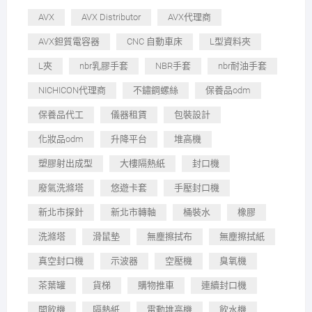
AVX
AVX Distributor
AVX代理商
AVX鉭質電容器
CNC 自動車床
L型資料夾
L夾
nbr乳膠手套
NBR手套
nbr耐油手套
NICHICON代理商
不鏽鋼螺絲
保養品odm
保養品代工
儀器租賃
包裝設計
化妝品odm
升降平台
堆高機
塑膠射出成型
大樓隔熱紙
封口機
廢氣洗滌塔
悠遊卡套
手壓封口機
新北市探針
新北市轉軸
桶裝水
橡膠
洗滌塔
滑鼠墊
無塵擦拭布
無塵擦拭紙
真空封口機
示波器
空壓機
臭氧機
茶葉罐
貨梯
購物推車
連續封口機
開飲機
隔熱紙
電動堆高機
飲水機