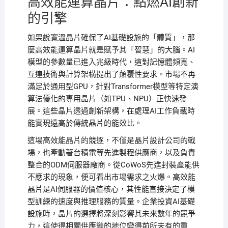
高效能運算晶片：點燃AI創新
的引擎
如果說寬溫晶片確保了AI基礎設施的「體質」，那
麼高效能運算晶片就是賦予其「智慧」的大腦。AI
模型的參數量已進入兆級時代，這對記憶體頻寬、
互連技術與計算架構提出了顛覆性要求。市場不再
滿足於通用型GPU，針對Transformer模型等特定演
算法優化的專用晶片（如TPU、NPU）正快速發
展。這些晶片透過創新架構，在處理AI工作負載時
能實現遠高於傳統晶片的能效比。
這場高效能晶片的競逐，不僅是晶片設計公司的戰
場，也牽動著台積電等先進製程供應商，以及負責
整合的ODM伺服器廠商。從CoWoS先進封裝產能供
不應求的現象，便可看出市場需求之火爆。高效能
晶片是AI伺服器的價值核心，其性能直接決定了模
型訓練的速度與推理服務的質量。企業投資AI基礎
設施時，晶片的選擇將深刻影響其未來數年的競爭
力，這使得相關供應鏈的地位變得前所未有的重