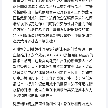
僅重塑了數據中心的樣貌，更將供應鏈的焦點推向
兩個關鍵領域：寬溫晶片與高效能運算晶片。市場
分析師指出，傳統伺服器在處理巨量AI工作負載時
面臨散熱與效能瓶頸，這促使企業積極尋求能在極
端環境下穩定運作，同時提供突破性計算能力的解
決方案。台灣作為全球半導體與伺服器製造的重
鎮，相關廠商已敏銳察覺到這股趨勢，並開始調整
產品策略以搶占市場先機。
AI模型的訓練與推論需要前所未有的計算資源，這
直接推升了對高效能GPU、ASIC及相關加速晶片的
需求。然而，這些高功耗元件產生的熱量驚人，若
散熱管理失當，將導致系統不穩定甚至損壞，嚴重
影響資料中心的運營效率與可靠性。因此，能夠在
更高環境溫度下正常工作的寬溫元件，成為降低冷
卻成本、提升能源使用效率的關鍵。這不僅是技術
規格的升級，更是企業在永續發展與營運成本壓力
下必須做出的戰略選擇。
從雲端服務提供商到新創公司，都在競相部署更大