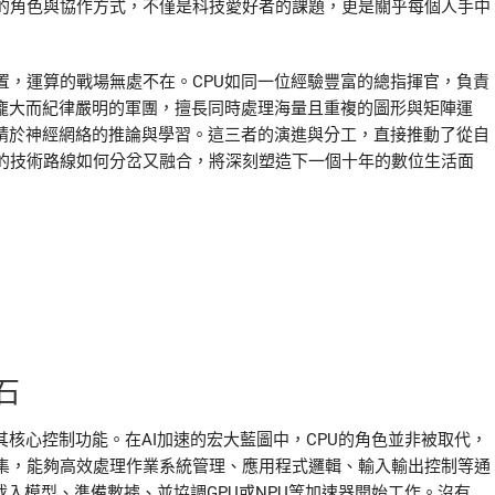
的角色與協作方式，不僅是科技愛好者的課題，更是關乎每個人手中
置，運算的戰場無處不在。CPU如同一位經驗豐富的總指揮官，負責
支龐大而紀律嚴明的軍團，擅長同時處理海量且重複的圖形與矩陣運
專精於神經網絡的推論與學習。這三者的演進與分工，直接推動了從自
的技術路線如何分岔又融合，將深刻塑造下一個十年的數位生活面
石
其核心控制功能。在AI加速的宏大藍圖中，CPU的角色並非被取代，
集，能夠高效處理作業系統管理、應用程式邏輯、輸入輸出控制等通
載入模型、準備數據、並協調GPU或NPU等加速器開始工作。沒有