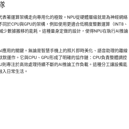
隊
它代表著運算架構走向專用化的極致。NPU從硬體層級就是為神經網絡
於CPU與GPU的架構，例如使用更適合低精度整數運算（INT8、
減少數據搬移的能耗。這種量身定做的設計，使得NPU在執行AI推論
AI應用的關鍵。無論是智慧手機上的照片即時美化、語音助理的離線
默運作。它與CPU、GPU形成了明確的協作鏈：CPU負責整體調控
PU則專注於高效處理持續不斷的AI推論工作負載。這種分工讓設備能
融入日常生活。