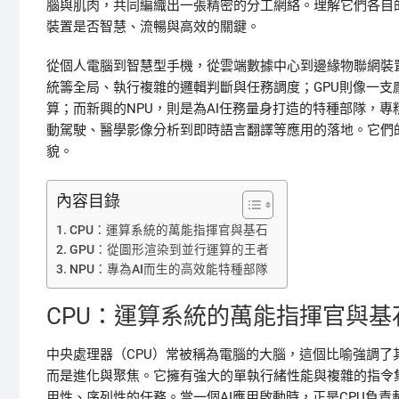
腦與肌肉，共同編織出一張精密的分工網絡。理解它們各自
裝置是否智慧、流暢與高效的關鍵。
從個人電腦到智慧型手機，從雲端數據中心到邊緣物聯網裝
統籌全局、執行複雜的邏輯判斷與任務調度；GPU則像一
算；而新興的NPU，則是為AI任務量身打造的特種部隊，
動駕駛、醫學影像分析到即時語言翻譯等應用的落地。它們
貌。
內容目錄
CPU：運算系統的萬能指揮官與基石
GPU：從圖形渲染到並行運算的王者
NPU：專為AI而生的高效能特種部隊
CPU：運算系統的萬能指揮官與基
中央處理器（CPU）常被稱為電腦的大腦，這個比喻強調了
而是進化與聚焦。它擁有強大的單執行緒性能與複雜的指令
用性、序列性的任務。當一個AI應用啟動時，正是CPU負責