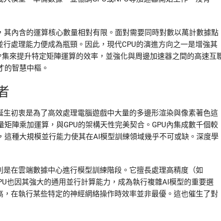
性，其內含的運算核心數量相對有限。面對需要同時對數以萬計數據點
的並行處理能力便成為瓶頸。因此，現代CPU的演進方向之一是增強其
量指令集來提升特定矩陣運算的效率，並強化與周邊加速器之間的高速互
才的智慧中樞。
者
其誕生初衷是為了高效處理電腦遊戲中大量的多邊形渲染與像素著色這
矩陣乘加運算，與GPU的架構天性完美契合。GPU內集成數千個較
，這種大規模並行能力使其在AI模型訓練領域幾乎不可或缺。深度學
特別是在雲端數據中心進行模型訓練階段。它擅長處理高精度（如
GPU也因其強大的通用並行計算能力，成為執行複雜AI模型的重要選
較高，在執行某些特定的神經網絡操作時效率並非最優。這也催生了對