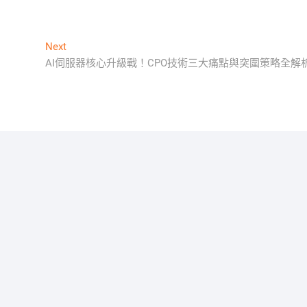
Next
Next
post:
AI伺服器核心升級戰！CPO技術三大痛點與突圍策略全解