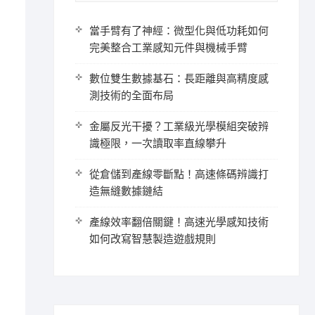
當手臂有了神經：微型化與低功耗如何
完美整合工業感知元件與機械手臂
數位雙生數據基石：長距離與高精度感
測技術的全面布局
金屬反光干擾？工業級光學模組突破辨
識極限，一次讀取率直線攀升
從倉儲到產線零斷點！高速條碼辨識打
造無縫數據鏈結
產線效率翻倍關鍵！高速光學感知技術
如何改寫智慧製造遊戲規則