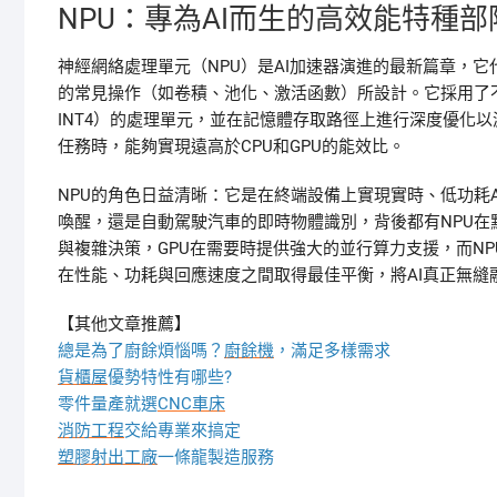
NPU：專為AI而生的高效能特種部
神經網絡處理單元（NPU）是AI加速器演進的最新篇章，
的常見操作（如卷積、池化、激活函數）所設計。它採用了不同
INT4）的處理單元，並在記憶體存取路徑上進行深度優化以
任務時，能夠實現遠高於CPU和GPU的能效比。
NPU的角色日益清晰：它是在終端設備上實現實時、低功耗
喚醒，還是自動駕駛汽車的即時物體識別，背後都有NPU在默
與複雜決策，GPU在需要時提供強大的並行算力支援，而N
在性能、功耗與回應速度之間取得最佳平衡，將AI真正無縫
【其他文章推薦】
總是為了廚餘煩惱嗎？
廚餘機
，滿足多樣需求
貨櫃屋
優勢特性有哪些?
零件量產就選
CNC車床
消防工程
交給專業來搞定
塑膠射出工廠
一條龍製造服務