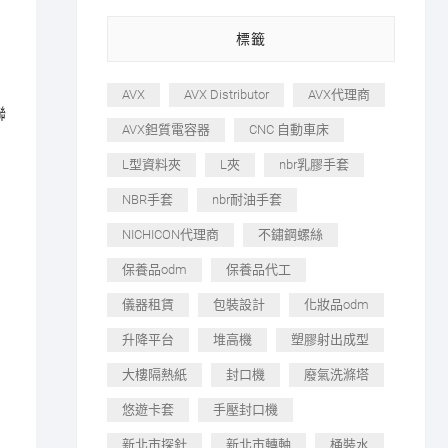
標籤
AVX
AVX Distributor
AVX代理商
聯
AVX鉭質電容器
CNC 自動車床
L型資料夾
L夾
nbr乳膠手套
NBR手套
nbr耐油手套
NICHICON代理商
不鏽鋼螺絲
保養品odm
保養品代工
儀器租賃
包裝設計
化妝品odm
升降平台
堆高機
塑膠射出成型
大樓隔熱紙
封口機
廢氣洗滌塔
悠遊卡套
手壓封口機
新北市探針
新北市轉軸
桶裝水