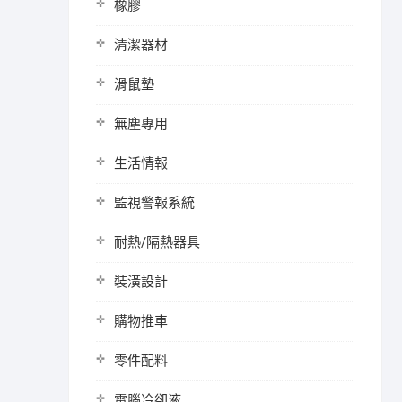
橡膠
清潔器材
滑鼠墊
無塵專用
生活情報
監視警報系統
耐熱/隔熱器具
裝潢設計
購物推車
零件配料
電腦冷卻液