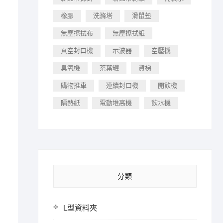
橡膠
洗滌塔
滑鼠墊
無塵擦拭布
無塵擦拭紙
真空封口機
示波器
空壓機
臭氧機
茶葉罐
貨梯
購物推車
連續封口機
開飲機
隔熱紙
電動堆高機
飲水機
分類
L型資料夾