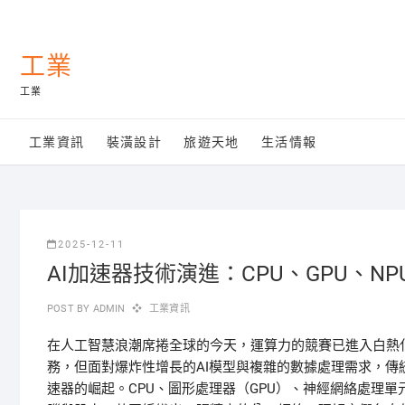
Skip
to
content
工業
工業
工業資訊
裝潢設計
旅遊天地
生活情報
2025-12-11
AI加速器技術演進：CPU、GPU、
POST BY
ADMIN
工業資訊
在人工智慧浪潮席捲全球的今天，運算力的競賽已進入白熱
務，但面對爆炸性增長的AI模型與複雜的數據處理需求，
速器的崛起。CPU、圖形處理器（GPU）、神經網絡處理