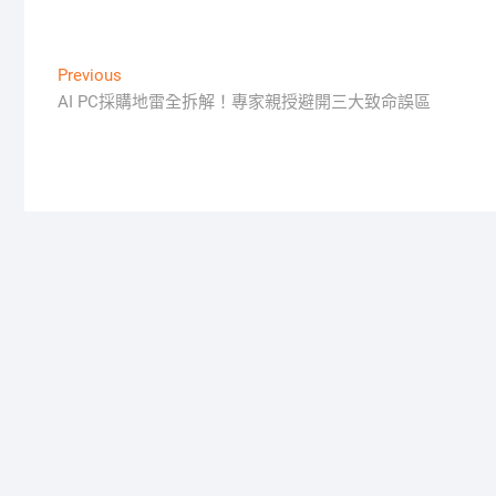
文
Previous
Previous
post:
AI PC採購地雷全拆解！專家親授避開三大致命誤區
章
導
覽