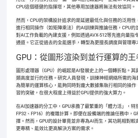
CPU這個穩健的指揮塔，其他專用加速器將無法有效協同。
然而，CPU的架構設計追求的是延遲最低化與任務的泛用
進行相同操作（如矩陣乘法）的AI訓練與推論任務，CPU
對AI工作負載的內建支援，例如透過AVX-512等先進向
通道。它正從過去的全能選手，轉型為更擅長調度與管理專
GPU：從圖形渲染到並行運算的王
圖形處理器（GPU）的崛起是AI發展史上的一個轉折點。
類高度並行的任務。研究人員發現，訓練神經網絡所需的海量
為簡單的運算核心，能夠同時對龐大數據集執行相同的操作
習的突破，在很大程度上得益於GPU提供的強大算力。
在AI加速器的分工中，GPU承擔了最繁重的「體力活」，
FP32、FP16）的複雜計算。即便在設備端的推論任務中，
擇。然而，GPU的設計畢竟並非專為AI而生，其功耗相對
更專精、能效比更高解決方案的需求。