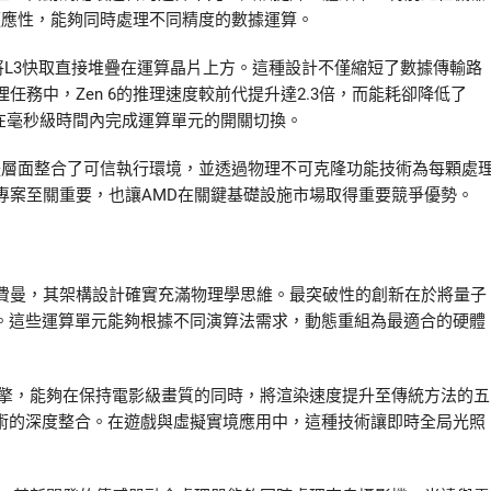
的適應性，能夠同時處理不同精度的數據運算。
，將L3快取直接堆疊在運算晶片上方。這種設計不僅縮短了數據傳輸路
務中，Zen 6的推理速度較前代提升達2.3倍，而能耗卻降低了
在毫秒級時間內完成運算單元的開關切換。
硬體層面整合了可信執行環境，並透過物理不可克隆功能技術為每顆處
專案至關重要，也讓AMD在關鍵基礎設施市場取得重要競爭優勢。
家理查德·費曼，其架構設計確實充滿物理學思維。最突破性的創新在於將量子
列。這些運算單元能夠根據不同演算法需求，動態重組為最適合的硬體
追蹤引擎，能夠在保持電影級畫質的同時，將渲染速度提升至傳統方法的五
技術的深度整合。在遊戲與虛擬實境應用中，這種技術讓即時全局光照