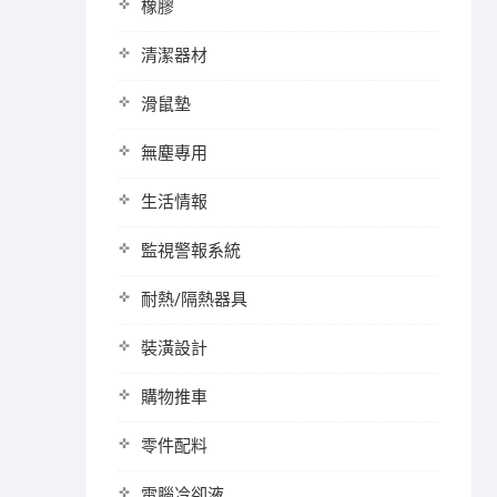
橡膠
清潔器材
滑鼠墊
無塵專用
生活情報
監視警報系統
耐熱/隔熱器具
裝潢設計
購物推車
零件配料
電腦冷卻液