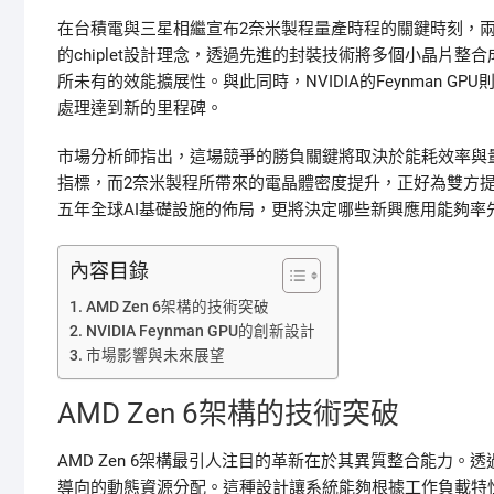
在台積電與三星相繼宣布2奈米製程量產時程的關鍵時刻，兩大
的chiplet設計理念，透過先進的封裝技術將多個小晶片整合
所未有的效能擴展性。與此同時，NVIDIA的Feynman 
處理達到新的里程碑。
市場分析師指出，這場競爭的勝負關鍵將取決於能耗效率與
指標，而2奈米製程所帶來的電晶體密度提升，正好為雙方
五年全球AI基礎設施的佈局，更將決定哪些新興應用能夠率
內容目錄
AMD Zen 6架構的技術突破
NVIDIA Feynman GPU的創新設計
市場影響與未來展望
AMD Zen 6架構的技術突破
AMD Zen 6架構最引人注目的革新在於其異質整合能力。透過
導向的動態資源分配。這種設計讓系統能夠根據工作負載特