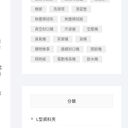
橡膠
洗滌塔
滑鼠墊
無塵擦拭布
無塵擦拭紙
真空封口機
示波器
空壓機
臭氧機
茶葉罐
貨梯
推
方
購物推車
連續封口機
開飲機
隔熱紙
電動堆高機
飲水機
代
優
部
分類
L型資料夾