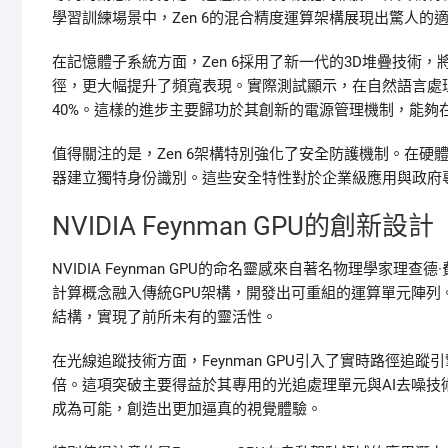
學習訓練場景中，Zen 6的混合精度運算架構展現出驚人
在記憶體子系統方面，Zen 6採用了新一代的3D堆疊技術
徑，更大幅提升了頻寬表現。實際測試顯示，在自然語言處理任
40%。這樣的進步主要歸功於其創新的電源管理機制，能夠
值得關注的是，Zen 6架構特別強化了安全防護機制。在
器建立獨特身份識別。這些安全特性對於企業級應用與政府
NVIDIA Feynman GPU的創新設計
NVIDIA Feynman GPU的命名靈感來自著名物理學
計算概念融入傳統GPU架構，開發出可重組的運算單元陣
結構，實現了前所未有的靈活性。
在光線追蹤技術方面，Feynman GPU引入了實時路徑
倍。這項突破主要得益於其專用的光追處理單元與AI去噪
成為可能，創造出更加逼真的視覺體驗。