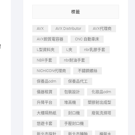
標籤
AVX
AVX Distributor
AVX代理商
AVX鉭質電容器
CNC 自動車床
理
L型資料夾
L夾
nbr乳膠手套
NBR手套
nbr耐油手套
NICHICON代理商
不鏽鋼螺絲
保養品odm
保養品代工
儀器租賃
包裝設計
化妝品odm
升降平台
堆高機
塑膠射出成型
大樓隔熱紙
封口機
廢氣洗滌塔
悠遊卡套
手壓封口機
新北市探針
新北市轉軸
桶裝水