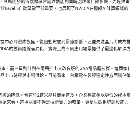
用潛力。其新開發的傳感器融合處理器能夠同時處理來自攝影機、光達與雷
vel 5自動駕駛至關重要，也展現了NVIDIA在邊緣AI計算領域的
數據中心到邊緣設備，從自動駕駛到醫療診斷，這些先進晶片將成為
IDIA的技術路線差異化，實際上為不同應用場景提供了最適化解決
入量產，而三星則計劃在同期推出其改良版的GAA電晶體技術。這兩家
的產品上市時程與市場供給。目前看來，台積電在製程穩定性方面稍佔
門檻的降低。當這些2奈米晶片開始普及，企業將能夠以更低的成本
從長遠來看，這場競賽不僅是技術實力的較量，更是生態系統建設能力