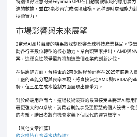
特別值得注意的是Feynman GPU在自動駕駛領域的應
達的數據，並在3毫秒內完成環境建模。這種即時處理能力對於Le
技術實力。
市場影響與未來展望
2奈米AI晶片競賽的結果將深刻影響全球科技產業格局。從
動各行業數位轉型的核心動力。業內觀察家指出，AMD與NV
案，這種良性競爭最終將加速整個產業的創新步伐。
在供應鏈方面，台積電的2奈米製程預計將在2025年底進
工廠的產能分配與良率表現，將直接決定AMD與NVIDIA
勢，但三星在成本控制方面展現出競爭力。
對於終端用戶而言，這場技術競賽的最直接受益將是AI應用
署更強大的AI系統，消費者則能享受更智慧的個人設備。
的考驗，勝出者將有機會定義下個世代的運算標準。
【其他文章推薦】
飲水機
皆有含淨水功能嗎?