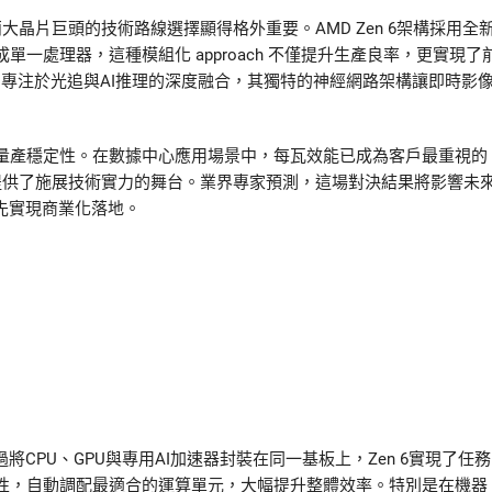
晶片巨頭的技術路線選擇顯得格外重要。AMD Zen 6架構採用全
成單一處理器，這種模組化 approach 不僅提升生產良率，更實現了
GPU則專注於光追與AI推理的深度融合，其獨特的神經網路架構讓即時影
量產穩定性。在數據中心應用場景中，每瓦效能已成為客戶最重視的
提供了施展技術實力的舞台。業界專家預測，這場對決結果將影響未
先實現商業化落地。
將CPU、GPU與專用AI加速器封裝在同一基板上，Zen 6實現了任務
性，自動調配最適合的運算單元，大幅提升整體效率。特別是在機器