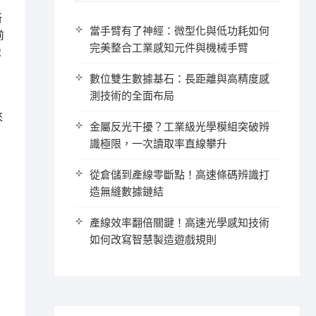
新
當手臂有了神經：微型化與低功耗如何
前
完美整合工業感知元件與機械手臂
像
數位雙生數據基石：長距離與高精度感
測技術的全面布局
來
金屬反光干擾？工業級光學模組突破辨
識極限，一次讀取率直線攀升
從倉儲到產線零斷點！高速條碼辨識打
造無縫數據鏈結
產線效率翻倍關鍵！高速光學感知技術
如何改寫智慧製造遊戲規則