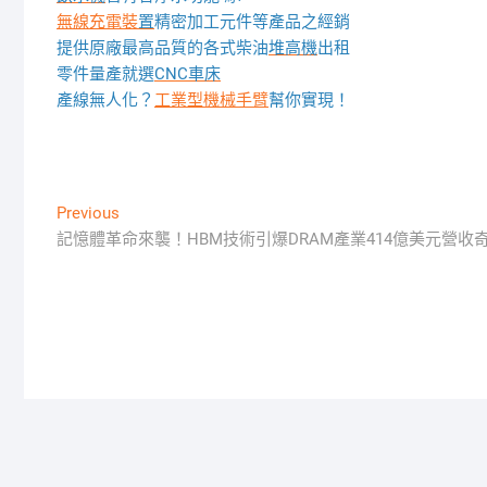
無線充電裝
置
精密加工元件等產品之經銷
提供原廠最高品質的各式柴油
堆高機
出租
零件量產就選
CNC車床
產線無人化？
工業型機械手臂
幫你實現！
文
Previous
Previous
post:
記憶體革命來襲！HBM技術引爆DRAM產業414億美元營收
章
導
覽