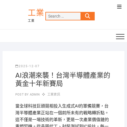
Skip
Top
to
工業
Men
Search
content
工業
…
2025-12-07
AI浪潮來襲！台灣半導體產業的
黃金十年新賽局
POST BY
ADMIN
工業資訊
當全球科技巨頭競相投入生成式AI的軍備競賽，台
灣半導體產業正站在一個前所未有的戰略轉折點。
這不僅是一場技術的革新，更是一次產業價值鏈的
重塑契機。從晶圓代工、封裝測試到IC設計，每一