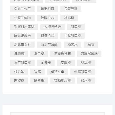
保養品代工
儀器租賃
包裝設計
化妝品odm
升降平台
堆高機
塑膠射出成型
大樓隔熱紙
封口機
廢氣洗滌塔
悠遊卡套
手壓封口機
新北市探針
新北市轉軸
桶裝水
橡膠
洗滌塔
滑鼠墊
無塵擦拭布
無塵擦拭紙
真空封口機
示波器
空壓機
臭氧機
茶葉罐
貨梯
購物推車
連續封口機
開飲機
隔熱紙
電動堆高機
飲水機