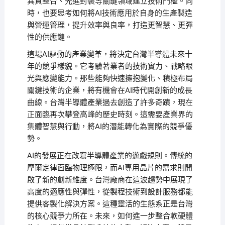
異質整合、先進封裝等關鍵領域建立技術門檻。同
時，也要思考如何將AI技術應用於自身的生產製造
與營運管理，提升效率與良率，打造更智慧、更彈
性的供應鏈。
這場AI驅動的產業變革，將決定台灣半導體未來十
年的競爭樣貌。它考驗著業者的技術實力、戰略眼
光與應變能力。那些能夠快速擁抱變化、積極布局
關鍵技術的企業，將有機會在AI時代開創新的成長
曲線。台灣半導體產業過去創造了許多奇蹟，現在
正面臨再次攀登高峰的歷史時刻。這需要產業界的
集體智慧與行動，將AI的潛能轉化為實際的競爭優
勢。
AI的發展正在改寫半導體產業的遊戲規則。傳統的
摩爾定律面臨物理極限，而AI專用晶片的需求則開
啟了新的創新維度。台灣廠商在這波趨勢中展現了
高度的適應性與彈性，從製程技術到設計服務都能
提供客製化解決方案。這種靈活的生態系正是台灣
的核心競爭力所在。未來，如何進一步整合軟硬體