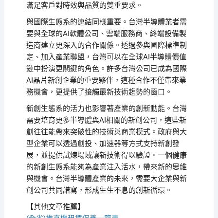
滿足客戶對時效與品質的雙重要求。
與國際生態系的連結同樣重要。台灣半導體業者需
要與全球的AI軟體公司、雲端服務商、終端設備製
造商建立更深入的合作關係。透過參與國際標準制
定、加入產業聯盟，台灣可以在全球AI半導體價值
鏈中扮演更關鍵的角色。許多台灣公司已成為國際
AI晶片新創企業的重要夥伴，這種合作不僅帶來業
務機會，更提供了接觸最新技術趨勢的窗口。
新創生態系的活力也影響著產業的創新動能。台灣
需要培育更多半導體與AI相關的新創公司，這些新
創往往能帶來突破性的技術與商業模式。政府與大
型企業可以透過創投、加速器等方式支持新創發
展，並提供試煉場域讓新技術得以驗證。一個健康
的新創生態系能夠為產業注入活水，帶來新的思維
與機會。台灣半導體產業的未來，需要大企業與新
創公司共同譜寫，形成生生不息的創新循環。
【其他文章推薦】