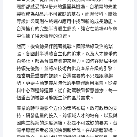
環節都感受到AI帶來的震盪與機遇。台積電的先進
製程成為AI晶片不可或缺的基石，而聯發科、聯詠
等設計公司則在終端AI應用中找到新的成長動能。
台灣擁有的完整半導體生態系，讓它在這場AI革命
中佔據了得天獨厚的位置。
然而，機會總是伴隨著挑戰。國際地緣政治的緊
張、各國對半導體自主化的追求，以及人才競爭的
白熱化，都為台灣產業帶來壓力。如何在變局中保
持領先優勢，並將AI技術內化為產業升級的引擎，
是當前最重要的課題。台灣需要的不只是跟隨趨
勢，更要主動定義AI時代的半導體應用場景。從資
料中心到邊緣運算，從自動駕駛到智慧醫療，每一
個垂直領域都可能誕生新的晶片需求。
產業的轉型需要全方位的策略布局。政府政策的支
持、研發能量的投入、跨領域人才的培育，以及與
國際生態系的深度連結，都是不可或缺的要素。台
灣半導體業者必須加快創新步伐，在AI硬體架構、