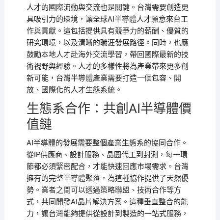
人才的國際流動與交流也是關鍵。台灣需要創造更
具吸引力的環境，讓全球AI半導體人才願意來台工
作與貢獻。這包括提供具有競爭力的薪酬、優質的
研究環境，以及清晰的職涯發展路徑。同時，也應
鼓勵本地人才赴海外交流學習，帶回國際最新的技
術視野與經驗。人才的多樣性將為產業帶來更多創
新可能，台灣半導體產業需要打造一個包容、開
放、國際化的人才生態系統。
生態系合作：共創AI半導體價
值鏈
AI半導體的發展需要整個產業生態系的協同合作。
從IP供應商、設計服務、晶圓代工到封測，每一環
節都必須緊密配合，才能快速回應市場需求。台灣
擁有的完整半導體聚落，為這種協作提供了天然優
勢。業者之間可以透過策略聯盟、技術合作等方
式，共同開發AI晶片解決方案。這種垂直整合的能
力，讓台灣能夠提供從設計到製造的一站式服務，