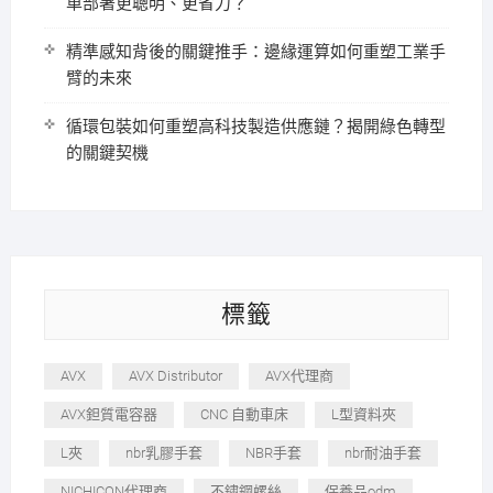
車部署更聰明、更省力？
精準感知背後的關鍵推手：邊緣運算如何重塑工業手
臂的未來
循環包裝如何重塑高科技製造供應鏈？揭開綠色轉型
的關鍵契機
標籤
AVX
AVX Distributor
AVX代理商
AVX鉭質電容器
CNC 自動車床
L型資料夾
L夾
nbr乳膠手套
NBR手套
nbr耐油手套
NICHICON代理商
不鏽鋼螺絲
保養品odm