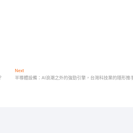
Next
Next
post:
？
半導體設備：AI浪潮之外的強勁引擎，台灣科技業的隱形推