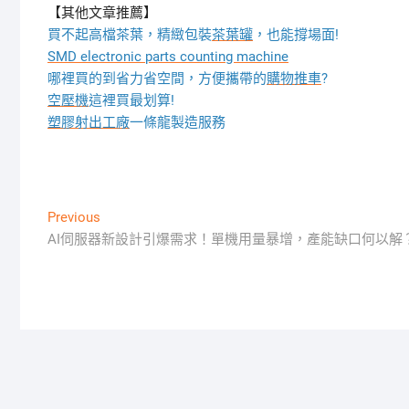
【其他文章推薦】
買不起高檔茶葉，精緻包裝
茶葉罐
，也能撐場面!
SMD electronic parts counting machine
哪裡買的到省力省空間，方便攜帶的
購物推車
?
空壓機
這裡買最划算!
塑膠射出工廠
一條龍製造服務
文
Previous
Previous
post:
AI伺服器新設計引爆需求！單機用量暴增，產能缺口何以解
章
導
覽