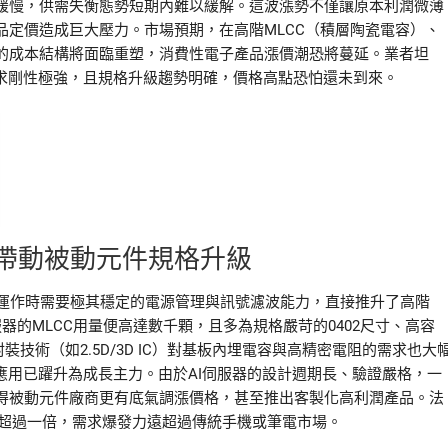
緩慢，供需失衡態勢短期內難以緩解。這波漲勢不僅讓原本利潤微薄
定價造成巨大壓力。市場預期，在高階MLCC（積層陶瓷電容）、
的成本結構將面臨重塑，消費性電子產品漲價潮恐將蔓延。業者坦
需求剛性極強，且規格升級趨勢明確，價格高點恐怕還未到來。
算帶動被動元件規格升級
晶片運作時需要極其穩定的電源管理與訊號濾波能力，直接推升了高階
I伺服器的MLCC用量便高達數千顆，且多為規格嚴苛的0402尺寸、高容
技術（如2.5D/3D IC）對基板內埋電容與高精密電阻的需求也大
應用已躍升為成長主力。由於AI伺服器的設計週期長、驗證嚴格，一
得被動元件廠商更有底氣調漲價格，甚至推出客製化高利潤產品。法
年成長超過一倍，需求爆發力遠超過傳統手機或筆電市場。