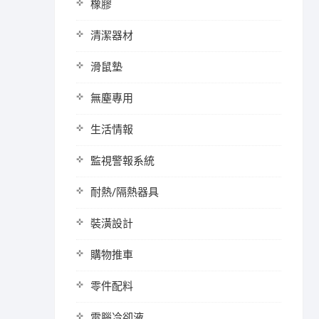
橡膠
清潔器材
滑鼠墊
無塵專用
生活情報
監視警報系統
耐熱/隔熱器具
裝潢設計
購物推車
零件配料
電腦冷卻液