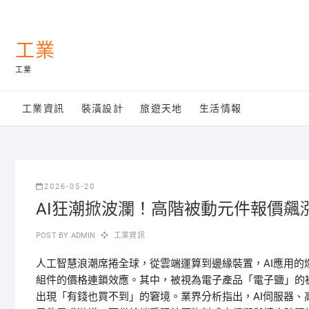
Skip
to
content
工業
工業
工業資訊
裝潢設計
旅遊天地
生活情報
2026-05-20
AI狂潮掀波瀾！高階被動元件報價飆
POST BY
ADMIN
工業資訊
人工智慧浪潮席捲全球，從雲端運算到邊緣裝置，AI應用
組件的價格連鎖效應。其中，被視為電子產品「電子鹽」的
出現「有錢也買不到」的窘境。業界分析指出，AI伺服器、