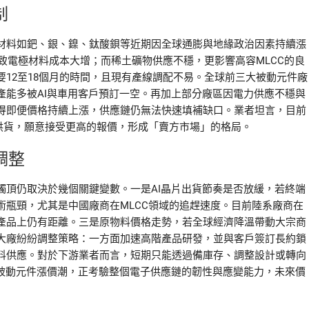
制
材料如鈀、銀、鎳、鈦酸鋇等近期因全球通膨與地緣政治因素持續漲
導致電極材料成本大增；而稀土礦物供應不穩，更影響高容MLCC的良
12至18個月的時間，且現有產線調配不易。全球前三大被動元件廠
產能多被AI與車用客戶預訂一空。再加上部分廠區因電力供應不穩與
得即便價格持續上漲，供應鏈仍無法快速填補缺口。業者坦言，目前
供貨，願意接受更高的報價，形成「賣方市場」的格局。
調整
觸頂仍取決於幾個關鍵變數。一是AI晶片出貨節奏是否放緩，若終端
瓶頸，尤其是中國廠商在MLCC領域的追趕速度。目前陸系廠商在
產品上仍有距離。三是原物料價格走勢，若全球經濟降溫帶動大宗商
大廠紛紛調整策略：一方面加速高階產品研發，並與客戶簽訂長約鎖
料供應。對於下游業者而言，短期只能透過備庫存、調整設計或轉向
階被動元件漲價潮，正考驗整個電子供應鏈的韌性與應變能力，未來價