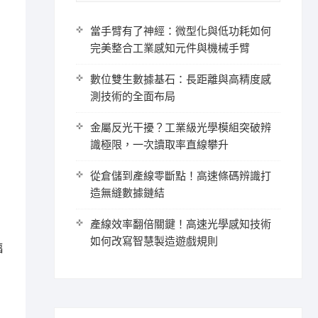
當手臂有了神經：微型化與低功耗如何
完美整合工業感知元件與機械手臂
數位雙生數據基石：長距離與高精度感
測技術的全面布局
金屬反光干擾？工業級光學模組突破辨
識極限，一次讀取率直線攀升
從倉儲到產線零斷點！高速條碼辨識打
造無縫數據鏈結
產線效率翻倍關鍵！高速光學感知技術
如何改寫智慧製造遊戲規則
幅