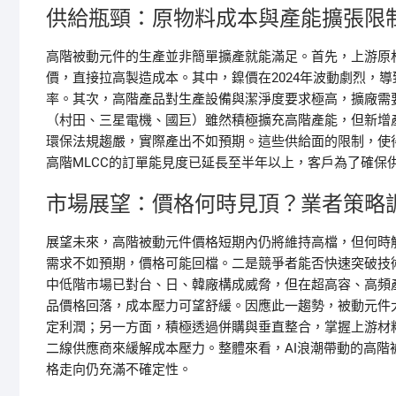
供給瓶頸：原物料成本與產能擴張限
高階被動元件的生產並非簡單擴產就能滿足。首先，上游原
價，直接拉高製造成本。其中，鎳價在2024年波動劇烈，
率。其次，高階產品對生產設備與潔淨度要求極高，擴廠需要
（村田、三星電機、國巨）雖然積極擴充高階產能，但新增
環保法規趨嚴，實際產出不如預期。這些供給面的限制，使
高階MLCC的訂單能見度已延長至半年以上，客戶為了確保
市場展望：價格何時見頂？業者策略
展望未來，高階被動元件價格短期內仍將維持高檔，但何時
需求不如預期，價格可能回檔。二是競爭者能否快速突破技術
中低階市場已對台、日、韓廠構成威脅，但在超高容、高頻
品價格回落，成本壓力可望舒緩。因應此一趨勢，被動元件
定利潤；另一方面，積極透過併購與垂直整合，掌握上游材
二線供應商來緩解成本壓力。整體來看，AI浪潮帶動的高
格走向仍充滿不確定性。