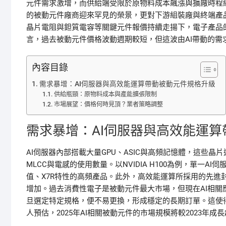
元件需求激增，而供給端受限於原物料成本飆漲與擴廠時程
的被動元件廠商迎來罕見的榮景，更對下游組裝廠與終端產品
晶片電阻與鉭質電容等關鍵元件報價持續走揚下，電子產品
言，過去被動元件價格波動週期較短，但這波由AI帶動的
內容目錄
需求暴增：AI伺服器與高效能運算帶動被動元件規格升級
供給瓶頸：原物料成本與產能擴張限制
市場展望：價格何時見頂？業者策略調整
需求暴增：AI伺服器與高效能運
AI伺服器內部搭載大量GPU、ASIC與高頻記憶體，這些
MLCC與電感的使用數量。以NVIDIA H100為例，單一A
值、X7R特性的高頻產品。此外，高效能運算所採用的先進封裝
增加。過去消費性電子是被動元件最大市場，但現在AI相關
旦選定特定規格，便不易更換，形成穩定的長期訂單。這使
人預估，2025年AI相關被動元件的市場規模將較2023