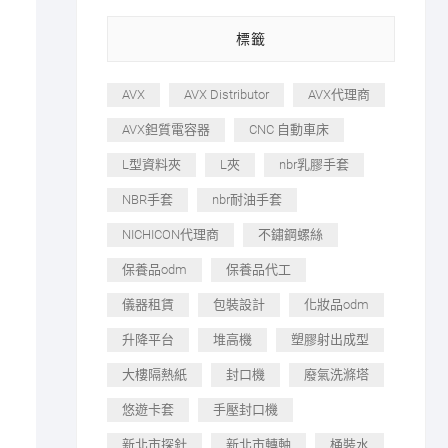
標籤
AVX
AVX Distributor
AVX代理商
AVX鉭質電容器
CNC 自動車床
L型資料夾
L夾
nbr乳膠手套
NBR手套
nbr耐油手套
NICHICON代理商
不鏽鋼螺絲
保養品odm
保養品代工
儀器租賃
包裝設計
化妝品odm
升降平台
堆高機
塑膠射出成型
大樓隔熱紙
封口機
廢氣洗滌塔
悠遊卡套
手壓封口機
新北市探針
新北市轉軸
桶裝水