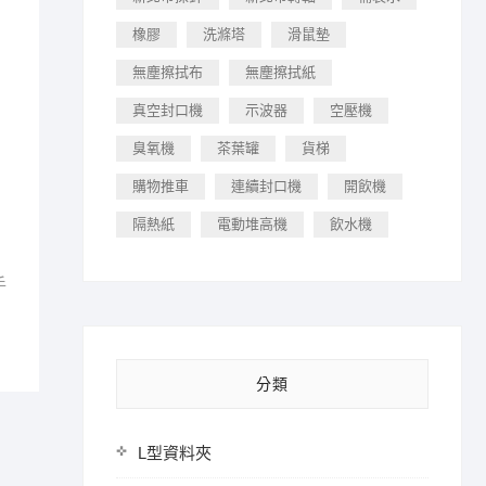
橡膠
洗滌塔
滑鼠墊
無塵擦拭布
無塵擦拭紙
真空封口機
示波器
空壓機
臭氧機
茶葉罐
貨梯
購物推車
連續封口機
開飲機
隔熱紙
電動堆高機
飲水機
手
分類
L型資料夾