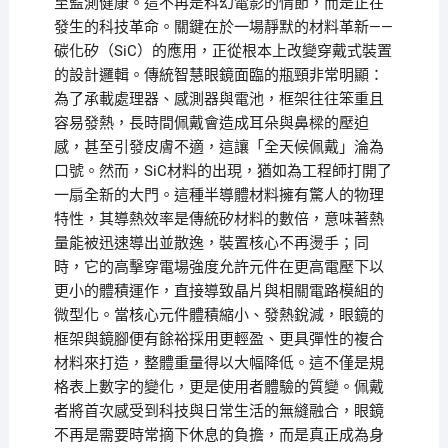
至監測健康。這不再是科幻電影的情節，而是正在
發生的科技革命。關鍵在於一場靜默的材料革新——
碳化矽（SiC）的應用，正從根本上改變穿戴式裝置
的設計邏輯。傳統智慧眼鏡面臨的瓶頸非常明顯：
為了承載處理器、感測器與電池，框架往往笨重且
容易發熱，長時間佩戴會造成耳朵與鼻樑的壓迫
感，甚至引發皮膚不適，這讓「全天候佩戴」淪為
口號。然而，SiC材料的出現，猶如為工程師打開了
一扇全新的大門。這種半導體材料擁有驚人的物理
特性，其導熱效率是傳統矽材料的數倍，意味著熱
量能被迅速導出並散逸，裝置核心不再燙手；同
時，它的高擊穿電場強度允許元件在更高電壓下以
更小的體積運作，直接導致晶片與相關電路模組的
微型化。當核心元件體積縮小、發熱銳減，眼鏡的
框架與鏡腳便有餘裕採用更輕盈、更具彈性的複合
材料來打造，整體重量得以大幅降低。這不僅是規
格表上數字的變化，更是使用者體驗的質變。佩戴
者將首次感受到科技與日常生活的無縫融合，眼鏡
不再是需要時常摘下休息的負擔，而是真正成為身