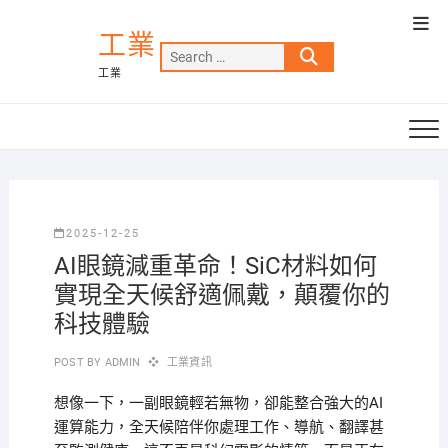
Skip
Top
to
工業
Men
Search
content
工業
…
2025-12-25
AI眼鏡減重革命！SiC材料如何
實現全天候舒適佩戴，顛覆你的
科技體驗
POST BY
ADMIN
工業資訊
想像一下，一副眼鏡輕若無物，卻能整合強大的AI
運算能力，全天候陪伴你處理工作、導航、翻譯甚