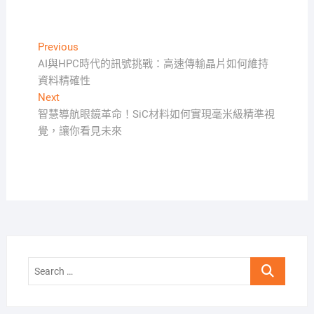
文
Previous
Previous
post:
AI與HPC時代的訊號挑戰：高速傳輸晶片如何維持
章
資料精確性
導
Next
Next
覽
post:
智慧導航眼鏡革命！SiC材料如何實現毫米級精準視
覺，讓你看見未來
Search
…