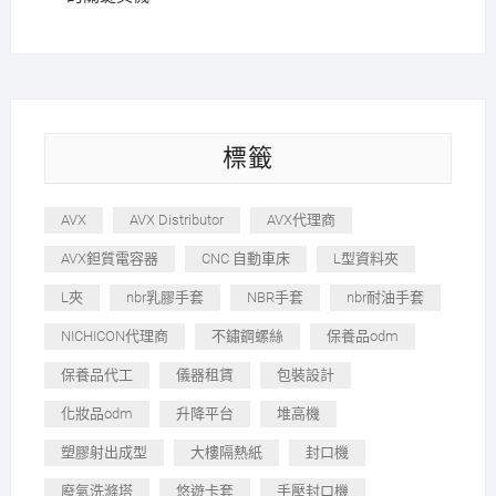
標籤
AVX
AVX Distributor
AVX代理商
AVX鉭質電容器
CNC 自動車床
L型資料夾
L夾
nbr乳膠手套
NBR手套
nbr耐油手套
NICHICON代理商
不鏽鋼螺絲
保養品odm
保養品代工
儀器租賃
包裝設計
化妝品odm
升降平台
堆高機
塑膠射出成型
大樓隔熱紙
封口機
廢氣洗滌塔
悠遊卡套
手壓封口機