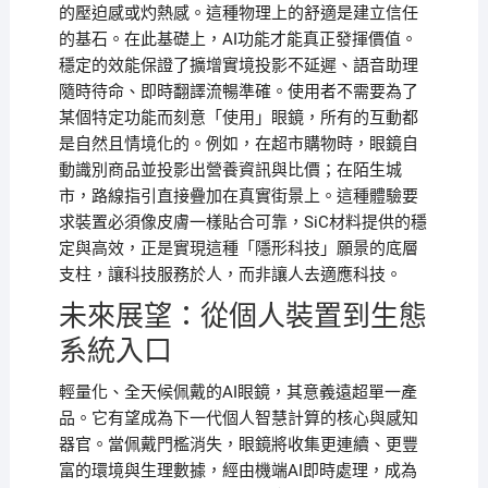
的壓迫感或灼熱感。這種物理上的舒適是建立信任
的基石。在此基礎上，AI功能才能真正發揮價值。
穩定的效能保證了擴增實境投影不延遲、語音助理
隨時待命、即時翻譯流暢準確。使用者不需要為了
某個特定功能而刻意「使用」眼鏡，所有的互動都
是自然且情境化的。例如，在超市購物時，眼鏡自
動識別商品並投影出營養資訊與比價；在陌生城
市，路線指引直接疊加在真實街景上。這種體驗要
求裝置必須像皮膚一樣貼合可靠，SiC材料提供的穩
定與高效，正是實現這種「隱形科技」願景的底層
支柱，讓科技服務於人，而非讓人去適應科技。
未來展望：從個人裝置到生態
系統入口
輕量化、全天候佩戴的AI眼鏡，其意義遠超單一產
品。它有望成為下一代個人智慧計算的核心與感知
器官。當佩戴門檻消失，眼鏡將收集更連續、更豐
富的環境與生理數據，經由機端AI即時處理，成為