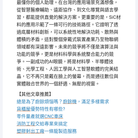
最懂你的個人助理。在台灣的應用場景充滿想像，
從智慧醫療輔助、遠距協作、到文化導覽與語言學
習，都能提供直覺的解決方案。更重要的是，SiC材
料的應用示範了一條可行的技術路徑。它證明了透
過底層材料創新，可以系統性地解決功耗、散熱與
體積的矛盾，這對整個穿戴式裝置產業乃至物聯網
領域都有深遠影響。未來的競爭將不僅是演算法與
功能的競爭，更是材料科學與系統整合能力的競
爭。一副成功的AI眼鏡，將是材料學、半導體技
術、光學工程、人因工學與人工智慧軟體的完美結
晶，它不再只是戴在臉上的螢幕，而是通往數位與
實體融合世界的一個舒適、無壓的視窗。
【其他文章推薦】
總是為了廚餘煩惱嗎？
廚餘機
，滿足多樣需求
貨櫃屋
優勢特性有哪些?
零件量產就選
CNC車床
消防工程
交給專業來搞定
塑膠射出工廠
一條龍製造服務