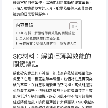
體感官的自然延伸。這場由材料驅動的減重革命，
正讓AI眼鏡從極客的玩具，蛻變為每個人都能舒適
擁有的日常智慧夥伴。
內容目錄
SiC材料：解鎖輕薄與效能的關鍵鑰匙
全天候佩戴體驗的重新定義
未來展望：從個人裝置到生態系統入口
SiC材料：解鎖輕薄與效能的
關鍵鑰匙
碳化矽究竟是何方神聖，能成為穿戴裝置輕量化的
救星？它是一種寬能隙半導體，這個特性是實現突
破的基礎。在智慧眼鏡緊湊的空間裡，高效能運算
必然產生積熱，傳統材料散熱不及時會導致晶片效
能降低甚至過熱關機，廠商因此不得不加大散熱模
組或降低性能，這與輕薄設計背道而馳。SiC卓越的