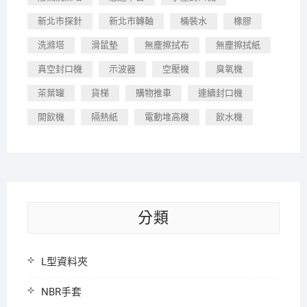
新北市探針
新北市轉軸
桶裝水
橡膠
洗滌塔
滑鼠墊
無塵擦拭布
無塵擦拭紙
真空封口機
示波器
空壓機
臭氧機
茶葉罐
貨梯
購物推車
連續封口機
開飲機
隔熱紙
電動堆高機
飲水機
分類
L型資料夾
NBR手套