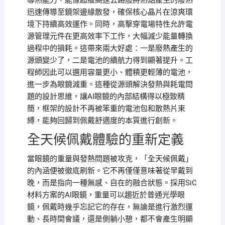
導熱能力，能像超級高速公路般將熱點產生的廢熱
迅速傳導至鏡架邊緣散發，確保核心晶片在涼爽環
境下持續高效運作。同時，高擊穿電場特性允許電
源管理元件在更高效率下工作，大幅減少能量轉換
過程中的損耗。這帶來兩大好處：一是廢熱產生的
源頭變少了，二是電池的續航力得到顯著提升。工
程師因此可以選用容量更小、體積更輕薄的電池，
進一步為眼鏡減重。這種從源頭解決發熱與耗電問
題的設計思維，讓AI眼鏡的內部結構得以極致精
簡，框架的設計不再被笨重的電池包和散熱片束
縛，能夠回歸到佩戴舒適度的本質進行創新。
全天候佩戴體驗的重新定義
當眼鏡的重量與發熱問題被攻克，「全天候佩戴」
的內涵便被徹底刷新。它不再僅僅意味著從早戴到
晚，而是指向一種無感、自在的融合狀態。採用SiC
材料方案的AI眼鏡，重量可以趨近於普通光學眼
鏡，佩戴時幾乎忘記它的存在，無論是進行激烈運
動、長時間會議，還是側躺小憩，都不會產生明顯