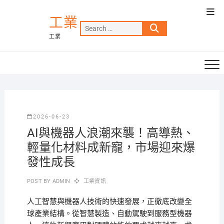
Skip
Top
to
工業
Men
Search
content
工業
…
2026-06-23
AI與機器人浪潮來襲！高導熱、
輕量化材料成新寵，市場迎來爆
發性成長
POST BY
ADMIN
工業資訊
人工智慧與機器人技術的快速發展，正徹底改變全
球產業結構。從智慧製造、自動駕駛到服務型機器