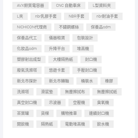
AVX鉭質電容器
CNC 自動車床
L型資料夾
L夾
nbr乳膠手套
NBR手套
nbr耐油手套
NICHICON代理商
不鏽鋼螺絲
保養品odm
保養品代工
儀器租賃
包裝設計
化妝品odm
升降平台
堆高機
塑膠射出成型
大樓隔熱紙
封口機
廢氣洗滌塔
悠遊卡套
手壓封口機
新北市探針
新北市轉軸
桶裝水
橡膠
洗滌塔
滑鼠墊
無塵擦拭布
無塵擦拭紙
真空封口機
示波器
空壓機
臭氧機
茶葉罐
貨梯
購物推車
連續封口機
開飲機
隔熱紙
電動堆高機
飲水機