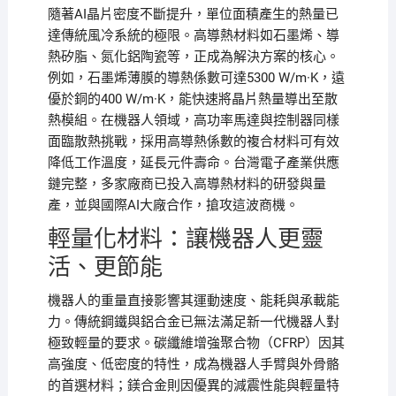
隨著AI晶片密度不斷提升，單位面積產生的熱量已
達傳統風冷系統的極限。高導熱材料如石墨烯、導
熱矽脂、氮化鋁陶瓷等，正成為解決方案的核心。
例如，石墨烯薄膜的導熱係數可達5300 W/m·K，遠
優於銅的400 W/m·K，能快速將晶片熱量導出至散
熱模組。在機器人領域，高功率馬達與控制器同樣
面臨散熱挑戰，採用高導熱係數的複合材料可有效
降低工作溫度，延長元件壽命。台灣電子產業供應
鏈完整，多家廠商已投入高導熱材料的研發與量
產，並與國際AI大廠合作，搶攻這波商機。
輕量化材料：讓機器人更靈
活、更節能
機器人的重量直接影響其運動速度、能耗與承載能
力。傳統鋼鐵與鋁合金已無法滿足新一代機器人對
極致輕量的要求。碳纖維增強聚合物（CFRP）因其
高強度、低密度的特性，成為機器人手臂與外骨骼
的首選材料；鎂合金則因優異的減震性能與輕量特