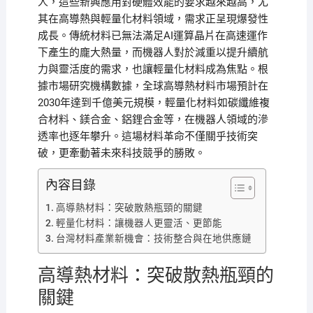
人，這些新興應用對硬體效能的要求越來越高，尤
其在高導熱與輕量化材料領域，需求正呈現爆發性
成長。傳統材料已無法滿足AI運算晶片在高速運作
下產生的龐大熱量，而機器人對於減重以提升續航
力與靈活度的需求，也讓輕量化材料成為焦點。根
據市場研究機構數據，全球高導熱材料市場預計在
2030年達到千億美元規模，輕量化材料如碳纖維複
合材料、鎂合金、鋁鋰合金等，在機器人領域的滲
透率也逐年攀升。這場材料革命不僅關乎技術突
破，更牽動著未來科技競爭的勝敗。
內容目錄
高導熱材料：突破散熱瓶頸的關鍵
輕量化材料：讓機器人更靈活、更節能
台灣材料產業新機會：技術整合與在地供應鏈
高導熱材料：突破散熱瓶頸的
關鍵