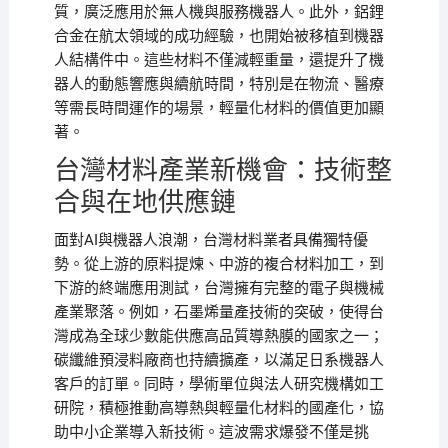
質，廣泛應用於無人機與服務機器人。此外，鋁鋰
合金在航太領域的成功經驗，也開始被移植到機器
人結構件中。這些材料不僅減輕重量，還提升了機
器人的動態響應與續航時間，特別是在物流、醫療
等需長時間運作的場景，輕量化材料的價值更加顯
著。
台灣材料產業新機會：技術整
合與在地供應鏈
面對AI與機器人浪潮，台灣材料業者具備獨特優
勢。從上游的原料提煉、中游的複合材料加工，到
下游的終端應用測試，台灣擁有完整的電子與機械
產業聚落。例如，石墨烯量產技術的突破，使得台
灣成為全球少數能供應高品質導熱膜的國家之一；
碳纖維預浸料廠商也持續擴產，以滿足日系機器人
客戶的訂單。同時，學術單位與法人研究機構如工
研院，積極推動高導熱與輕量化材料的國產化，協
助中小企業導入新技術。這波需求爆發不僅是挑