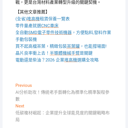
戰，更是台灣材料產業轉型升級的關鍵契機。
【其他文章推薦】
(全省)
堆高機
租賃保養一覽表
零件量產就選
CNC車床
全自動
SMD電子零件技術機器
，方便點料,發料作業
手動包裝機
買不起高檔茶葉，精緻包裝
茶葉罐
，也能撐場面!
晶片良率衝上去！
半導體機械手臂
是關鍵
電動還是柴油？2026 企業
堆高機
選購全攻略
文
Previous
Previous
post:
AI分析助攻！傳統老手藝轉化為標準化精準製程參
章
數
導
Next
Next
覽
post:
低碳複材崛起：企業提升全球能見度的關鍵戰略布
局