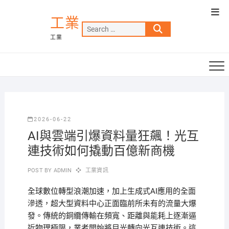
Skip
Top
to
工業
Men
Search
content
工業
…
2026-06-22
AI與雲端引爆資料量狂飆！光互
連技術如何撬動百億新商機
POST BY
ADMIN
工業資訊
全球數位轉型浪潮加速，加上生成式AI應用的全面
滲透，超大型資料中心正面臨前所未有的流量大爆
發。傳統的銅纜傳輸在頻寬、距離與能耗上逐漸逼
近物理極限，業者開始將目光轉向光互連技術。這