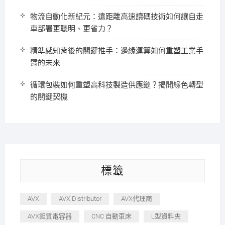
物流自動化新紀元：遠距離高速讀碼技術如何讓自走
車部署更聰明、更省力？
精準感知背後的關鍵推手：邊緣運算如何重塑工業手
臂的未來
循環包裝如何重塑高科技製造供應鏈？揭開綠色轉型
的關鍵契機
標籤
AVX
AVX Distributor
AVX代理商
AVX鉭質電容器
CNC 自動車床
L型資料夾