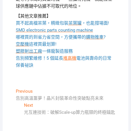
球供應鏈中佔據不可取代的地位。
【其他文章推薦】
買不起高檔茶葉，精緻包裝
茶葉罐
，也能撐場面!
SMD electronic parts counting machine
哪裡買的到省力省空間，方便攜帶的
購物推車
?
空壓機
這裡買最划算!
塑膠射出工廠
一條龍製造服務
告別頻繁維修！5 個延長
堆高機
電池與壽命的日常
保養祕訣
文
Previous
Previous
post:
告別高溫噩夢！晶片封裝革命性突破點亮未來
章
Next
Next
導
post:
光互連技術：破解Scale-up算力瓶頸的終極鑰匙
覽