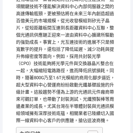
項關鍵技術不僅能解決資料中心內部伺服器之間的
高速傳輸瓶頸，更被預估將在未來三年內創造超過
百億美元的市場規模。從光收發模組到矽光子晶
片，從短距離板間互連到長距離資料中心互聯，整
個光通訊供應鏈正迎來一波由資料中心擴建所驅動
的強勁成長。事實上，光互連技術的進展不只是頻
寬數字的提升，還包括了降低延遲、減少功耗與提
升佈線密度等面向。例如，採用共封裝光學
（CPO）技術能夠將光學元件與交換器晶片整合在
一起，大幅縮短電路路徑，進而降低訊號損耗。同
時，隨著800G乃至1.6T光模組的商用化腳步逼近，
超大型資料中心營運商紛紛啟動光纖基礎設施的升
級計畫。這股趨勢不僅為上游的光通訊元件廠商帶
來可觀訂單，也帶動了封裝測試、光纖預製棒等周
邊產業的成長。尤其台灣在半導體封裝與光通訊模
組領域擁有深厚技術底蘊，相關業者已陸續切入國
際一線資料中心客戶的供應鏈，搶佔這波商機。