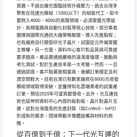
首選。不過台廠也面臨技術升級壓力，過去台灣多
聚焦在低速光模組（100G以下）的組裝代工，如今
要跨入400G、800G的高階領域，必須掌握光學設
計、高頻電路與自動化封裝等核心技術。部分業者
選擇與國際光通訊大廠策略聯盟，導入先進製程；
也有廠商自行開發矽光子晶片，試圖從元件端掌握
主導權。另一方面，資料中心客戶對品質與可靠度
要求極高，產品需通過嚴格的溫溼度循環、振動與
老化測試，對於生產良率是一大考驗。然而，一旦
通過認證，客戶黏著度相當高，後續訂單穩定且利
潤空間較大。目前台灣已有數家廠商在800G光收發
模組領域取得突破，並獲得知名雲端業者的試量產
訂單，預估2025年可望貢獻營收。此外，光互連技
術也延伸到資料中心內部的板對板、晶片對晶片互
連，這對台灣擅長的先進封裝（如CoWoS、InFO）
形成新的需求，間接帶動半導體設備與材料的商
機。
從百億到千億：下一代光互連的