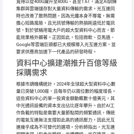
寬得以從400G躍升至800G、甚至1.6T，滿足AI訓練
集群與雲端儲存對大量資料傳輸的需求。光互連同
時也改善了散熱問題，因為光纖本身不導電，無需
擔心短路風險，且光訊號傳輸的熱損耗遠低於電訊
號，對於號稱用電大戶的超大型資料中心而言，節
能效果格外顯著。正因如此，包括微軟、亞馬遜、
Google等雲端巨頭都已大規模導入光互連方案，並
要求供應商加速下一代產品的研發時程。
資料中心擴建潮推升百億等級
採購需求
根據市調機構統計，2024年全球超大型資料中心數
量已突破1,000座，且每年仍以兩位數的幅度增長。
這些資料中心的單一投資金額動輒數十億美元，其
中光通訊設備的資本支出佔比逐年攀升。由於AI工
作負載的特點是需要大量節點間的頻繁通訊，傳統
的電氣互連無法支撐如此高的通訊壓力，因此光互
連幾乎成為不可替代的選項。分析師指出，光互連