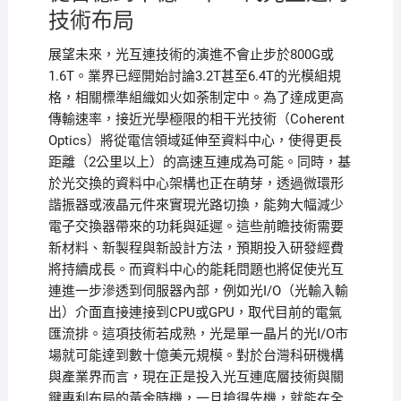
技術布局
展望未來，光互連技術的演進不會止步於800G或
1.6T。業界已經開始討論3.2T甚至6.4T的光模組規
格，相關標準組織如火如荼制定中。為了達成更高
傳輸速率，接近光學極限的相干光技術（Coherent
Optics）將從電信領域延伸至資料中心，使得更長
距離（2公里以上）的高速互連成為可能。同時，基
於光交換的資料中心架構也正在萌芽，透過微環形
諧振器或液晶元件來實現光路切換，能夠大幅減少
電子交換器帶來的功耗與延遲。這些前瞻技術需要
新材料、新製程與新設計方法，預期投入研發經費
將持續成長。而資料中心的能耗問題也將促使光互
連進一步滲透到伺服器內部，例如光I/O（光輸入輸
出）介面直接連接到CPU或GPU，取代目前的電氣
匯流排。這項技術若成熟，光是單一晶片的光I/O市
場就可能達到數十億美元規模。對於台灣科研機構
與產業界而言，現在正是投入光互連底層技術與關
鍵專利布局的黃金時機，一旦搶得先機，就能在全