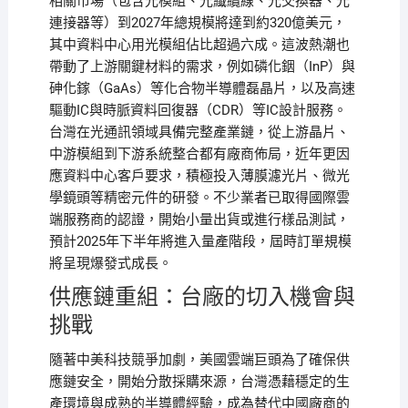
相關市場（包含光模組、光纖纜線、光交換器、光
連接器等）到2027年總規模將達到約320億美元，
其中資料中心用光模組佔比超過六成。這波熱潮也
帶動了上游關鍵材料的需求，例如磷化銦（InP）與
砷化鎵（GaAs）等化合物半導體磊晶片，以及高速
驅動IC與時脈資料回復器（CDR）等IC設計服務。
台灣在光通訊領域具備完整產業鏈，從上游晶片、
中游模組到下游系統整合都有廠商佈局，近年更因
應資料中心客戶要求，積極投入薄膜濾光片、微光
學鏡頭等精密元件的研發。不少業者已取得國際雲
端服務商的認證，開始小量出貨或進行樣品測試，
預計2025年下半年將進入量產階段，屆時訂單規模
將呈現爆發式成長。
供應鏈重組：台廠的切入機會與
挑戰
隨著中美科技競爭加劇，美國雲端巨頭為了確保供
應鏈安全，開始分散採購來源，台灣憑藉穩定的生
產環境與成熟的半導體經驗，成為替代中國廠商的