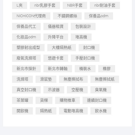
L夾
nbr乳膠手套
NBR手套
nbr耐油手套
NICHICON代理商
不鏽鋼螺絲
保養品odm
保養品代工
儀器租賃
包裝設計
化妝品odm
升降平台
堆高機
塑膠射出成型
大樓隔熱紙
封口機
廢氣洗滌塔
悠遊卡套
手壓封口機
新北市探針
新北市轉軸
桶裝水
橡膠
洗滌塔
滑鼠墊
無塵擦拭布
無塵擦拭紙
真空封口機
示波器
空壓機
臭氧機
茶葉罐
貨梯
購物推車
連續封口機
開飲機
隔熱紙
電動堆高機
飲水機