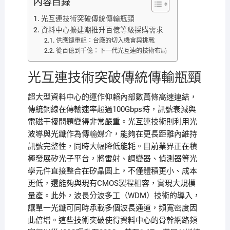
內容目錄
光互連技術突破傳統傳輸瓶頸
資料中心擴建潮推升百億等級採購需求
供應鏈重組：台廠的切入機會與挑戰
從百億到千億：下一代光互連的技術布局
光互連技術突破傳統傳輸瓶頸
超大型資料中心的運作仰賴內部數萬條高速連結，
傳統銅線在傳輸速率超過100Gbps時，訊號衰減與
電磁干擾問題變得非常嚴重。光互連技術則利用光
波導與光纖作為傳輸媒介，能夠在更長距離內維持
訊號完整性，同時大幅降低能耗。目前業界正在積
極發展矽光子平台，將雷射、調變器、偵測器等光
學元件直接整合在矽晶圓上，不僅體積更小、成本
更低，還能夠與現有CMOS製程相容，實現大規模
量產。此外，波長分波多工（WDM）技術的導入，
讓單一光纖可同時承載多個波長通道，頻寬密度因
此倍增。這些技術突破使得資料中心的骨幹網路頻