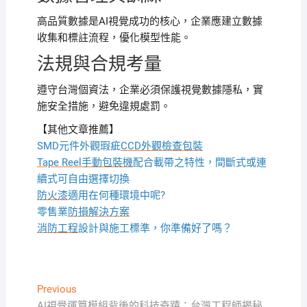
高品質數據是AI視覺成功的核心，企業應建立數據
收集和標註流程，優化模型性能。
法規與合規考量
遵守台灣個資法，企業必須保護視覺數據隱私，實
施安全措施，避免違規處罰。
【其他文章推薦】
SMD元件外觀瑕疵
CCD外觀檢查包裝
Tape Reel手動包裝機
配合載帶之特性，間斷式或連
續式可自由選擇切換
防火漆
適用在何種環境中呢?
零售業
防損解決方案
消防工程
設計與施工標準，你準備好了嗎？
文
Previous
Previous
post:
AI視覺運算模組背後的科技奇蹟：台灣工程師揭秘