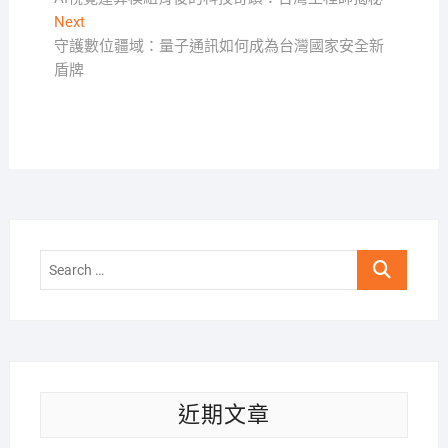
章
Next
Next
導
post:
守護數位疆域：量子通訊如何成為台灣國家安全新
覽
盾牌
Search
…
近期文章