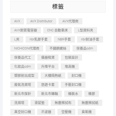
標籤
AVX
AVX Distributor
AVX代理商
AVX鉭質電容器
CNC 自動車床
L型資料夾
L夾
nbr乳膠手套
NBR手套
nbr耐油手套
NICHICON代理商
不鏽鋼螺絲
保養品odm
保養品代工
儀器租賃
包裝設計
化妝品odm
升降平台
堆高機
塑膠射出成型
大樓隔熱紙
封口機
廢氣洗滌塔
悠遊卡套
手壓封口機
新北市探針
新北市轉軸
桶裝水
橡膠
洗滌塔
滑鼠墊
無塵擦拭布
無塵擦拭紙
真空封口機
示波器
空壓機
臭氧機