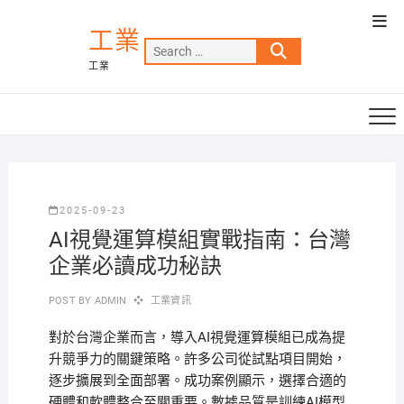
Skip
Top
to
工業
Men
Search
content
工業
…
2025-09-23
AI視覺運算模組實戰指南：台灣
企業必讀成功秘訣
POST BY
ADMIN
工業資訊
對於台灣企業而言，導入AI視覺運算模組已成為提
升競爭力的關鍵策略。許多公司從試點項目開始，
逐步擴展到全面部署。成功案例顯示，選擇合適的
硬體和軟體整合至關重要。數據品質是訓練AI模型