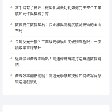
當手臂有了神經：微型化與低功耗如何完美整合工業
感知元件與機械手臂
數位雙生數據基石：長距離與高精度感測技術的全面
布局
金屬反光干擾？工業級光學模組突破辨識極限，一次
讀取率直線攀升
從倉儲到產線零斷點！高速條碼辨識打造無縫數據鏈
結
產線效率翻倍關鍵！高速光學感知技術如何改寫智慧
製造遊戲規則