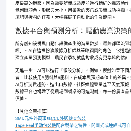
度最高的環節，因為需要辨識成熟度並進行精細的抓取動作
覺判斷顏色、形狀與大小，用柔軟的夾爪或吸盤成功採摘，
施肥與授粉的任務，大幅擴展了自動化的作業範圍。
數據平台與預測分析：驅動農業決策
所有感知設備與自動化設備產生的海量數據，最終都匯流到
經」。AI在這裡扮演數據分析師與策略顧問的角色。它透
建立產量預測模型。農民在季初就能對收成有更準確的估計
更進一步，AI可以進行「假設分析」。例如，模擬如果下
者，比較使用A肥料與B肥料，在成本與預期產值上的差異
AI分析消費趨勢、進出口數據、社群媒體聲量甚至天氣預
數據平台也構建了從農場到餐桌的可追溯鏈，每一份農產品
價值。
【其他文章推薦】
SMD元件外觀瑕疵
CCD外觀檢查包裝
Tape Reel手動包裝機
配合載帶之特性，間斷式或連續式可自