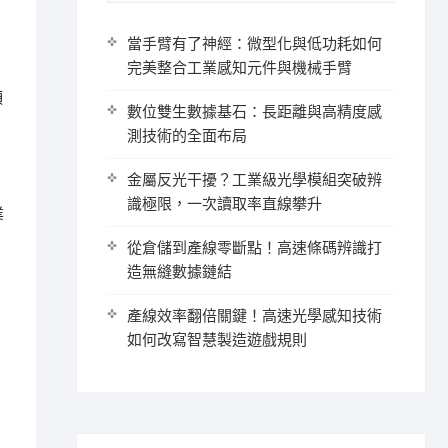
當手臂有了神經：微型化與低功耗如何
完美整合工業感知元件與機械手臂
領
數位雙生數據基石：長距離與高精度感
測技術的全面布局
金屬反光干擾？工業級光學模組突破辨
識極限，一次讀取率直線攀升
業
從倉儲到產線零斷點！高速條碼辨識打
造無縫數據鏈結
產線效率翻倍關鍵！高速光學感知技術
如何改寫智慧製造遊戲規則