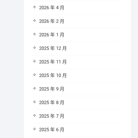
2026 年 4 月
2026 年 2 月
2026 年 1 月
2025 年 12 月
2025 年 11 月
2025 年 10 月
2025 年 9 月
2025 年 8 月
2025 年 7 月
2025 年 6 月