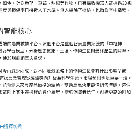
。如今，針對番茄、草莓、甜椒等作物，已有採收機器人能透過3D視
速度與損傷率已接近人工水準。無人機除了巡檢，也肩負空中播種、
的智能核心
雲端的農業數據平台。這個平台是整個智慧農業系統的「中樞神
過機器學習模型，分析歷史氣象、土壤、作物生長與最終產量的關聯，
，便於規劃銷售與倉儲。
個月降雨減少兩成，對不同灌溉策略下的作物生長會有什麼影響？或
。這讓農業管理從經驗導向升級為科學決策。市場預測也是重要一環。
報，能預測未來農產品價格的波動，幫助農民決定最佳銷售時機。這個
都能附上其生產過程的數位履歷，增強消費者信任，創造更高的附加
由選擇切換