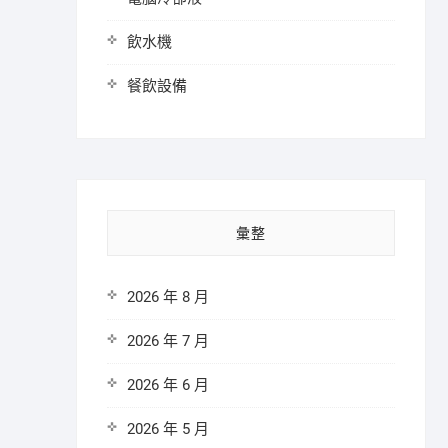
飲水機
餐飲設備
彙整
2026 年 8 月
2026 年 7 月
2026 年 6 月
2026 年 5 月