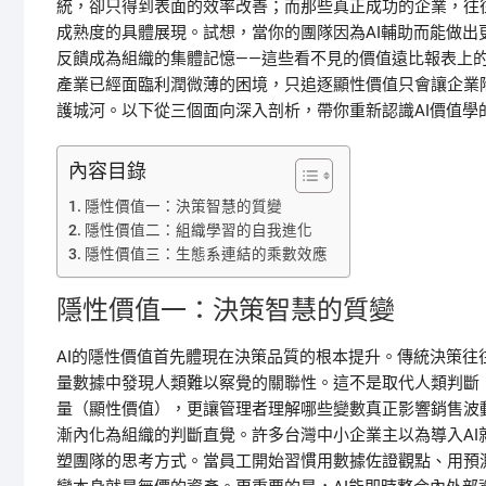
統，卻只得到表面的效率改善；而那些真正成功的企業，往
成熟度的具體展現。試想，當你的團隊因為AI輔助而能做
反饋成為組織的集體記憶——這些看不見的價值遠比報表上
產業已經面臨利潤微薄的困境，只追逐顯性價值只會讓企業
護城河。以下從三個面向深入剖析，帶你重新認識AI價值學
內容目錄
隱性價值一：決策智慧的質變
隱性價值二：組織學習的自我進化
隱性價值三：生態系連結的乘數效應
隱性價值一：決策智慧的質變
AI的隱性價值首先體現在決策品質的根本提升。傳統決策
量數據中發現人類難以察覺的關聯性。這不是取代人類判斷
量（顯性價值），更讓管理者理解哪些變數真正影響銷售波
漸內化為組織的判斷直覺。許多台灣中小企業主以為導入A
塑團隊的思考方式。當員工開始習慣用數據佐證觀點、用預