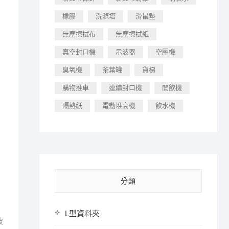
橡膠
洗滌塔
滑鼠墊
無塵擦拭布
無塵擦拭紙
真空封口機
示波器
空壓機
臭氧機
茶葉罐
貨梯
購物推車
連續封口機
開飲機
隔熱紙
電動堆高機
飲水機
分類
L型資料夾
破