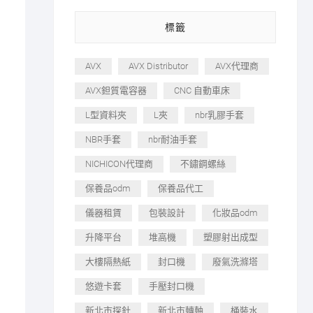
標籤
AVX
AVX Distributor
AVX代理商
AVX鉭質電容器
CNC 自動車床
L型資料夾
L夾
nbr乳膠手套
NBR手套
nbr耐油手套
NICHICON代理商
不鏽鋼螺絲
保養品odm
保養品代工
儀器租賃
包裝設計
化妝品odm
升降平台
堆高機
塑膠射出成型
大樓隔熱紙
封口機
廢氣洗滌塔
悠遊卡套
手壓封口機
新北市探針
新北市轉軸
桶裝水