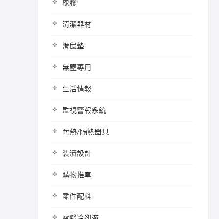
橡膠
清潔器材
滑鼠墊
無塵專用
生活情報
監視警報系統
耐熱/隔熱器具
裝潢設計
購物推車
零件配料
電腦冷卻液