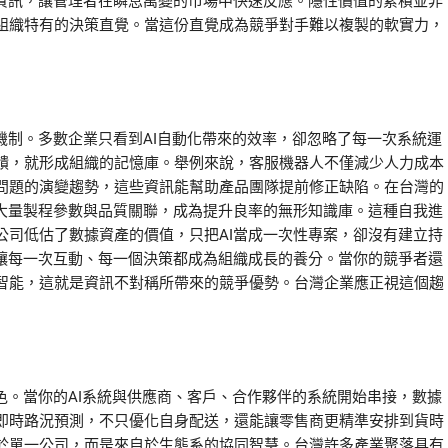
部資訊，讓管理者在瞬息萬變的市場中快速反應。隱性價值的累積並非
組織特有的決策直覺。當這份直覺成為競爭對手難以複製的軟實力，
機制。多數企業只看到AI自動化帶來的效率，卻忽略了每一次系統運
饋，就形成組織的記憶庫。舉例來說，客服機器人不僅減少人力成本
問題的演變趨勢，這些資訊能幫助產品團隊提前修正缺陷。在台灣的
了大量製程參數與品質關聯，成為提升良率的無形知識庫。這種自我進
公司低估了數據資產的價值，只把AI當成一次性專案，卻沒有建立持
，讓每一次互動、每一個決策都成為組織成長的養分。當你的競爭者還
智能，這就是資訊不對稱所帶來的競爭優勢。台灣企業應正視這個趨
色。當你的AI系統與供應商、客戶、合作夥伴的系統開始串接，數據
即時路況預測，不只優化自身配送，還能讓零售商更精準安排到貨時
於單一公司，而是來自於生態系的協同智慧。台灣許多產業聚落具有