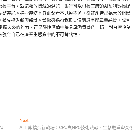
數據平台，就能釋放隱藏的潛能：銀行可以根據工廠的AI預測數據提
測調整產能。這些連結本身雖然看不見摸不著，卻能創造出遠大於個體
，搶先投入新興領域。當你透過AI發現某個關鍵字搜尋量暴增，或客
掌握未來的能力，正是隱性價值中最具戰略意義的一環。對台灣企業
來強化自己在產業生態系中的不可替代性。
Next
Next
post:
頸
AI工廠擴張新戰場：CPO與NPO技術決戰，生態鏈重塑突