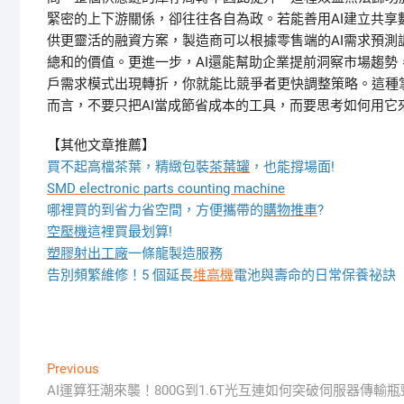
緊密的上下游關係，卻往往各自為政。若能善用AI建立共享
供更靈活的融資方案，製造商可以根據零售端的AI需求預
總和的價值。更進一步，AI還能幫助企業提前洞察市場趨勢
戶需求模式出現轉折，你就能比競爭者更快調整策略。這種
而言，不要只把AI當成節省成本的工具，而要思考如何用它
【其他文章推薦】
買不起高檔茶葉，精緻包裝
茶葉罐
，也能撐場面!
SMD electronic parts counting machine
哪裡買的到省力省空間，方便攜帶的
購物推車
?
空壓機
這裡買最划算!
塑膠射出工廠
一條龍製造服務
告別頻繁維修！5 個延長
堆高機
電池與壽命的日常保養祕訣
文
Previous
Previous
post:
AI運算狂潮來襲！800G到1.6T光互連如何突破伺服器傳輸瓶
章