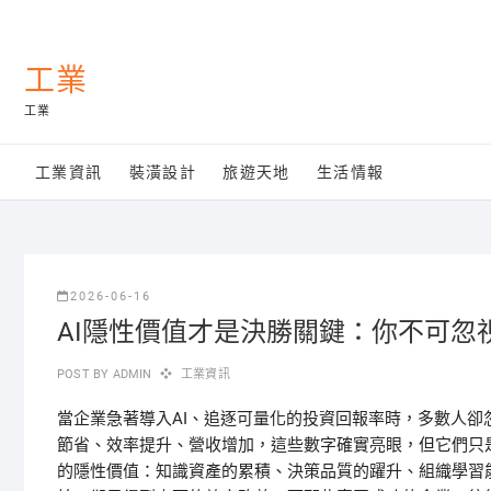
Skip
to
content
工業
工業
工業資訊
裝潢設計
旅遊天地
生活情報
2026-06-16
AI隱性價值才是決勝關鍵：你不可忽
POST BY
ADMIN
工業資訊
當企業急著導入AI、追逐可量化的投資回報率時，多數人卻
節省、效率提升、營收增加，這些數字確實亮眼，但它們只
的隱性價值：知識資產的累積、決策品質的躍升、組織學習