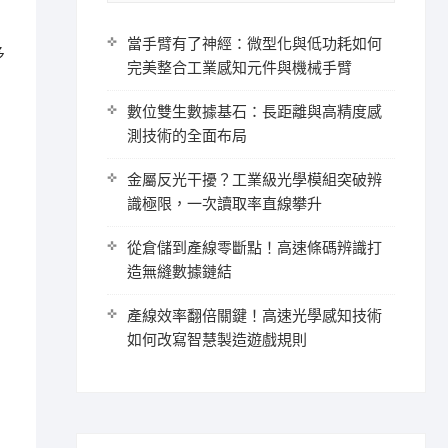
當手臂有了神經：微型化與低功耗如何
多
完美整合工業感知元件與機械手臂
數位雙生數據基石：長距離與高精度感
測技術的全面布局
金屬反光干擾？工業級光學模組突破辨
識極限，一次讀取率直線攀升
從倉儲到產線零斷點！高速條碼辨識打
造無縫數據鏈結
產線效率翻倍關鍵！高速光學感知技術
如何改寫智慧製造遊戲規則