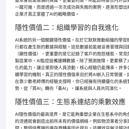
變本身就是無價的資產。更重要的是，AI能即時整合內外
一蹴可幾，而是透過一次次成功與失敗的案例，逐漸形塑出
企業才真正掌握了AI的戰略價值。
隱性價值二：組織學習的自我進化
AI系統的另一個關鍵隱性價值，在於它默默推動組織的學習
行都在產生新的數據與經驗。這些數據若能被妥善管理與回
（顯性價值），更重要的是它記錄了客戶的抱怨樣態、常見
製造業中，AI監控設備運轉數據，除了預測故障，更累積
化的能力，讓企業即使人員流動，核心經驗仍能傳承。許多
續學習的機制。真正的隱性價值來自於將AI嵌入日常營運
在靠少數老師傅的經驗支撐時，你已經擁有持續優化的系統
勢，從「買AI」轉向「養AI」，讓系統與人員共同演化。
隱性價值三：生態系連結的乘數效應
AI隱性價值的最高境界，是它能夠重塑企業在生態系中的角
的流通就會創造出前所未有的價值網絡。例如物流業者分享
間，整個供應鏈的庫存周轉率因此提升。這種效益無法歸功