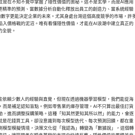
往是在不知不覺中掌握了隱性價值的奧秘。這不是玄學，而是AI應用
出更精準的預測、當數據分析自動化釋放出員工的創造力、當系統經驗
的數字更能決定企業的未來。尤其身處台灣這個高度競爭的市場，許
陷入價格戰的泥沼。唯有看懂隱性價值，才能在AI浪潮中建立真正的
的全貌。
往往依賴少數人的經驗與直覺，但現在透過機器學習模型，我們能從海
，而是補足認知盲點。例如零售業的庫存管理，AI不只算出最佳訂貨
動，進而調整採購策略。這種「知其然更知其所以然」的能力，會逐
I就是花錢買工具，卻沒意識到每次模型迭代、每次預測回饋，都在重
測模型模擬情境，決策文化從「我認為」轉變為「數據說」，這個轉