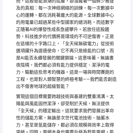
而，這股智能浪潮的底層，卻潛藏著一個鮮少被提
及的真相：每一次神經網絡的訓練，每一次數據中
心的運轉，都在消耗著龐大的能源。全球數據中心
的用電量已超過某些中型國家的總消耗，而這數字
正隨著AI的爆發性成長急遽攀升。若放任這股趨
勢，科技進步的代價將是環境的不可逆傷害。正是
在這樣的十字路口上，「全天候無碳電力」從技術
選項躍升為道德使命，它不再只是綠能的口號，而
是AI能否永續發展的關鍵鎖鑰。這意味著，無論晝
夜陰晴，我們都必須有能力提供穩定、潔淨的電
力，驅動這些思考的機器。這是一場與時間賽跑的
工程，也是對人類智慧的終極考驗——我們能否創造
出不傷害地球的超級智能？
實現這個目標需要跨越技術與基建的雙重鴻溝。太
陽能與風能固然潔淨，卻受制於天候，無法提供
「全天候」的穩定輸出。這就要求我們發展出革命
性的儲能方案，無論是次世代電池技術、抽蓄水
力，甚至是氫能儲存，都必須在規模與效率上取得
突破。同時，電網本身也需要升級為智能電網，能