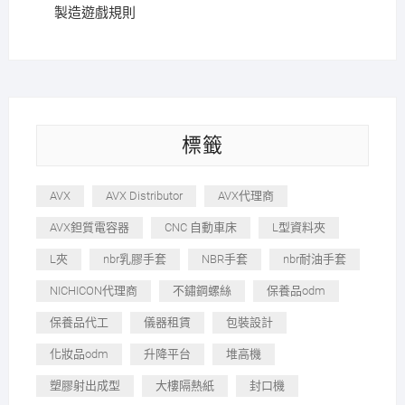
製造遊戲規則
標籤
AVX
AVX Distributor
AVX代理商
AVX鉭質電容器
CNC 自動車床
L型資料夾
L夾
nbr乳膠手套
NBR手套
nbr耐油手套
NICHICON代理商
不鏽鋼螺絲
保養品odm
保養品代工
儀器租賃
包裝設計
化妝品odm
升降平台
堆高機
塑膠射出成型
大樓隔熱紙
封口機