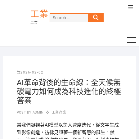
Skip
Top
to
工業
Men
Search
content
工業
…
2026-02-02
AI革命背後的生命線：全天候無
碳電力如何成為科技進化的終極
答案
POST BY
ADMIN
工業資訊
當我們凝視著AI模型以驚人速度迭代，從文字生成
到影像創造，彷彿見證著一個新智慧的誕生。然