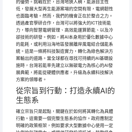
的優勢。挑戰在於，台灣地狹人稠，能源自主性
低，發展大型再生能源案場的空間有限，電網韌性
也面臨考驗。然而，我們的機會正在於整合之力。
透過產官學研合作，台灣可以將強大的ICT技術能
力，導向智慧電網管理、高效能運算節能、以及冷
卻技術的研發。例如，將AI本身用於優化數據中心
的能耗，或利用沿海地區發展離岸風電結合儲能系
統。這是一條將科技製造實力，轉化為綠色解決方
案輸出的道路。當全球都在尋找可持續的AI基礎設
施時，台灣若能率先建立以無碳電力為核心的AI發
展典範，將能從硬體供應者，升級為永續科技解決
方案的領導者。
從宗旨到行動：打造永續AI的
生態系
確立宗旨只是起點，關鍵在於如何將其轉化為具體
行動。這需要一個完整生態系的協作。政府應制定
明確的政策框架，例如要求大型數據中心使用一定