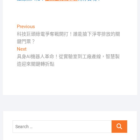
文
Previous
Previous
post:
科技巨頭綠電爭奪戰開打！誰能搶下淨零排放的關
章
鍵門票？
導
Next
Next
覽
post:
具身AI機器人革命！從實驗室到工廠產線，智慧製
造迎來關鍵轉折點
Search
…