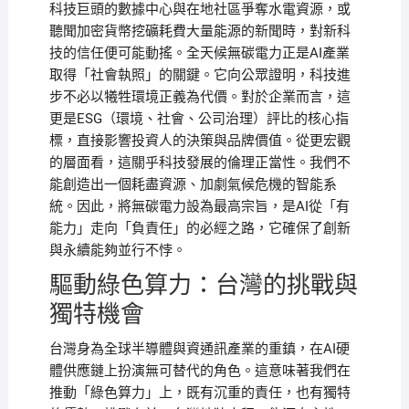
科技巨頭的數據中心與在地社區爭奪水電資源，或
聽聞加密貨幣挖礦耗費大量能源的新聞時，對新科
技的信任便可能動搖。全天候無碳電力正是AI產業
取得「社會執照」的關鍵。它向公眾證明，科技進
步不必以犧牲環境正義為代價。對於企業而言，這
更是ESG（環境、社會、公司治理）評比的核心指
標，直接影響投資人的決策與品牌價值。從更宏觀
的層面看，這關乎科技發展的倫理正當性。我們不
能創造出一個耗盡資源、加劇氣候危機的智能系
統。因此，將無碳電力設為最高宗旨，是AI從「有
能力」走向「負責任」的必經之路，它確保了創新
與永續能夠並行不悖。
驅動綠色算力：台灣的挑戰與
獨特機會
台灣身為全球半導體與資通訊產業的重鎮，在AI硬
體供應鏈上扮演無可替代的角色。這意味著我們在
推動「綠色算力」上，既有沉重的責任，也有獨特