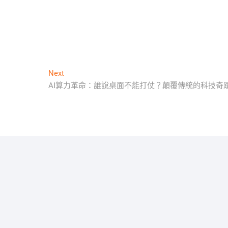
Next
Next
post:
AI算力革命：誰說桌面不能打仗？顛覆傳統的科技奇