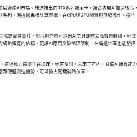
局邊緣AI市場。輝達推出的RTX系列顯示卡，結合專屬AI加速核心
理器系列，則透過異構計算架構，在CPU與GPU間實現無縫協作。這些
在本地端生成高畫質圖片，影片創作者可透過AI工具即時去除背景雜訊，程式
對網路頻寬的依賴，更讓AI應用突破地理限制，在偏遠地區也能發揮
I框架，這場算力遷徙正在加速。專家預測，未來三年內，具備AI運算能力
憑藉硬體製造優勢，可望搶占關鍵戰略位置。