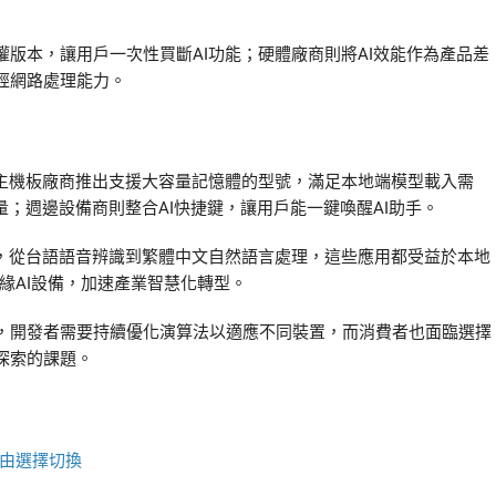
版本，讓用戶一次性買斷AI功能；硬體廠商則將AI效能作為產品差
經網路處理能力。
。主機板廠商推出支援大容量記憶體的型號，滿足本地端模型載入需
；週邊設備商則整合AI快捷鍵，讓用戶能一鍵喚醒AI助手。
具，從台語語音辨識到繁體中文自然語言處理，這些應用都受益於本地
邊緣AI設備，加速產業智慧化轉型。
，開發者需要持續優化演算法以適應不同裝置，而消費者也面臨選擇
探索的課題。
由選擇切換