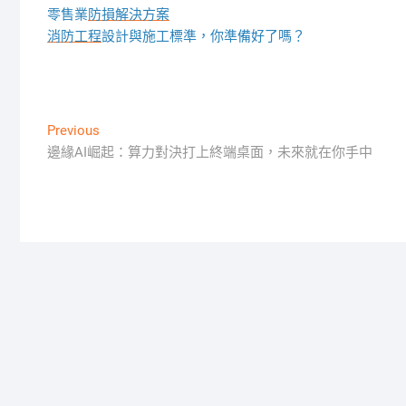
零售業
防損解決方案
消防工程
設計與施工標準，你準備好了嗎？
文
Previous
Previous
post:
邊緣AI崛起：算力對決打上終端桌面，未來就在你手中
章
導
覽