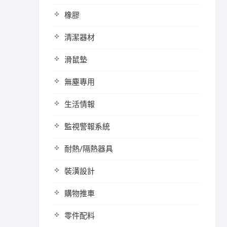
橡膠
清潔器材
滑鼠墊
無塵專用
生活情報
監視警報系統
耐熱/隔熱器具
裝潢設計
購物推車
零件配料