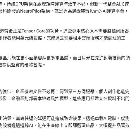
步。傳統CPU架構在處理矩陣運算時效率不彰，但新一代整合AI加速
發的NeuroPilot架構，就是專為邊緣裝置設計的AI運算平台，
背後正是Tensor Core的功勞。這些專用核心原本需要整櫃伺服器
創作者能用萬元級設備，完成過去需要租用雲端服務才能處理的工
讓晶片能在更小面積容納更多電晶體，而日月光在先進封裝技術的領
放提供堅實的硬體基礎。
私的強化。企業機密文件不必再上傳到第三方伺服器，個人創作也能完
患影像，金融業則部署本地端風控模型，這些應用都建立在資料不出門
出決策，雲端往返的延遲可能造成致命後果。透過車載AI電腦，感測
測設備透過邊緣AI，能在生產線上立即篩選瑕疵品，大幅提升品管效