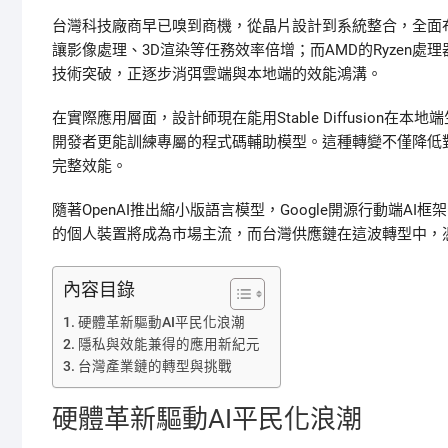
台灣科技廠商早已嗅到商機，從晶片設計到系統整合，全面布
讓影像處理、3D渲染等任務效率倍增；而AMD的Ryzen處
技術突破，正逐步消弭雲端與本地端的效能鴻溝。
在實際應用層面，設計師現在能用Stable Diffusion
開發者更能訓練專屬的程式碼輔助模型。這種轉變不僅降低
完整效能。
隨著OpenAI推出縮小版語言模型，Google開源行動端A
的個人裝置將成為市場主流，而台灣供應鏈在這波轉型中，
內容目錄
硬體革新驅動AI平民化浪潮
隱私與效能兼得的應用新紀元
台灣產業鏈的轉型與挑戰
硬體革新驅動AI平民化浪潮