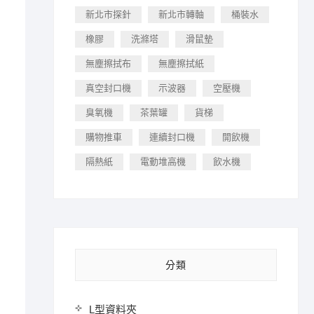
新北市探針
新北市轉軸
桶裝水
橡膠
洗滌塔
滑鼠墊
無塵擦拭布
無塵擦拭紙
真空封口機
示波器
空壓機
臭氧機
茶葉罐
貨梯
購物推車
連續封口機
開飲機
隔熱紙
電動堆高機
飲水機
分類
L型資料夾