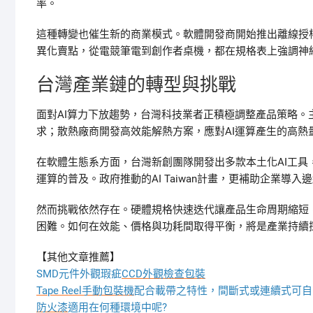
率。
這種轉變也催生新的商業模式。軟體開發商開始推出離線授權
異化賣點，從電競筆電到創作者桌機，都在規格表上強調神
台灣產業鏈的轉型與挑戰
面對AI算力下放趨勢，台灣科技業者正積極調整產品策略
求；散熱廠商開發高效能解熱方案，應對AI運算產生的高熱量
在軟體生態系方面，台灣新創團隊開發出多款本土化AI工
運算的普及。政府推動的AI Taiwan計畫，更補助企業導入
然而挑戰依然存在。硬體規格快速迭代讓產品生命周期縮短
困難。如何在效能、價格與功耗間取得平衡，將是產業持續
【其他文章推薦】
SMD元件外觀瑕疵
CCD外觀檢查包裝
Tape Reel手動包裝機
配合載帶之特性，間斷式或連續式可自
防火漆
適用在何種環境中呢?