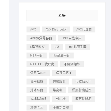
標籤
AVX
AVX Distributor
AVX代理商
AVX鉭質電容器
CNC 自動車床
L型資料夾
L夾
nbr乳膠手套
NBR手套
nbr耐油手套
NICHICON代理商
不鏽鋼螺絲
保養品odm
保養品代工
儀器租賃
包裝設計
化妝品odm
升降平台
堆高機
塑膠射出成型
大樓隔熱紙
封口機
廢氣洗滌塔
悠遊卡套
手壓封口機