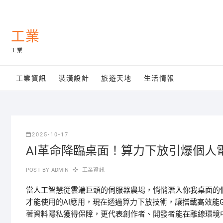
Skip
to
content
工業
工業
工業資訊
裝潢設計
旅遊天地
生活情報
2025-10-17
AI革命降臨桌面！算力下放引爆個人
POST BY
ADMIN
工業資訊
當人工智慧從雲端巨頭的伺服器農場，悄悄潛入你我桌面的
才能使用的AI應用，現在透過算力下放技術，讓搭載高效能
著資料隱私獲得保障，更代表創作者、開發者能在離線環境中