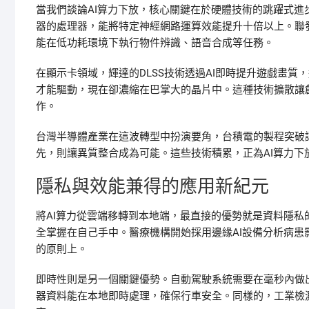
當我們談論AI算力下放，核心關鍵在於硬體技術的跳躍式進
器的處理器，能將特定神經網路運算效能提升十倍以上。聯發科開
能在低功耗環境下執行物件辨識、語音合成等任務。
在顯示卡領域，輝達的DLSS技術透過AI即時提升遊戲畫質，這
才能驅動，現在卻濃縮在巴掌大的晶片中。這種技術擴散讓
作。
台灣半導體產業在這波轉型中扮演要角，台積電的製程突破
先，則讓異質整合成為可能。這些技術積累，正為AI算力下
隱私與效能兼得的應用新紀元
將AI算力從雲端移轉到本地端，最直接的優勢就是資料隱
全掌握在自己手中。醫療機構開始採用邊緣AI設備分析病
的原則上。
即時性則是另一個關鍵優勢。自動駕駛系統需要在毫秒內做
器資料能在本地即時處理，確保行車安全。同樣的，工業檢