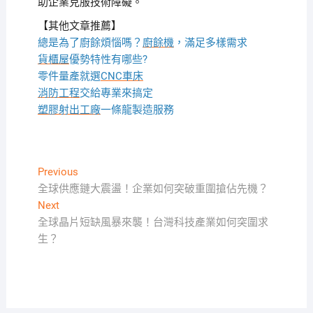
助企業克服技術障礙。
【其他文章推薦】
總是為了廚餘煩惱嗎？
廚餘機
，滿足多樣需求
貨櫃屋
優勢特性有哪些?
零件量產就選
CNC車床
消防工程
交給專業來搞定
塑膠射出工廠
一條龍製造服務
文
Previous
Previous
post:
全球供應鏈大震盪！企業如何突破重圍搶佔先機？
章
Next
Next
導
post:
全球晶片短缺風暴來襲！台灣科技產業如何突圍求
覽
生？