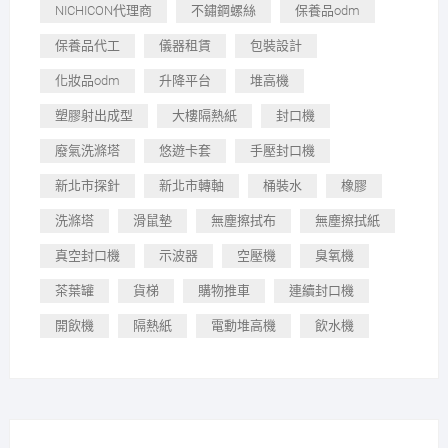
NICHICON代理商
不鏽鋼螺絲
保養品odm
保養品代工
儀器租賃
包裝設計
化妝品odm
升降平台
堆高機
塑膠射出成型
大樓隔熱紙
封口機
廢氣洗滌塔
悠遊卡套
手壓封口機
新北市探針
新北市轉軸
桶裝水
橡膠
洗滌塔
滑鼠墊
無塵擦拭布
無塵擦拭紙
真空封口機
示波器
空壓機
臭氧機
茶葉罐
貨梯
購物推車
連續封口機
開飲機
隔熱紙
電動堆高機
飲水機