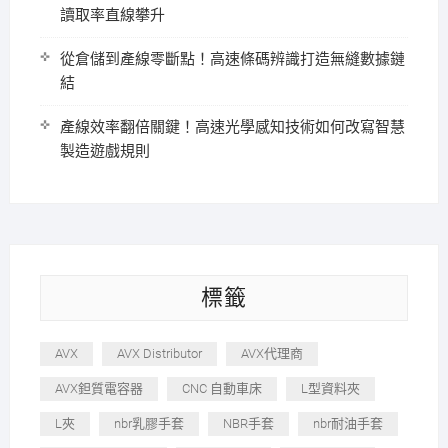
讀取率直線攀升
從倉儲到產線零斷點！高速條碼辨識打造無縫數據鏈
結
產線效率翻倍關鍵！高速光學感知技術如何改寫智慧
製造遊戲規則
標籤
AVX
AVX Distributor
AVX代理商
AVX鉭質電容器
CNC 自動車床
L型資料夾
L夾
nbr乳膠手套
NBR手套
nbr耐油手套