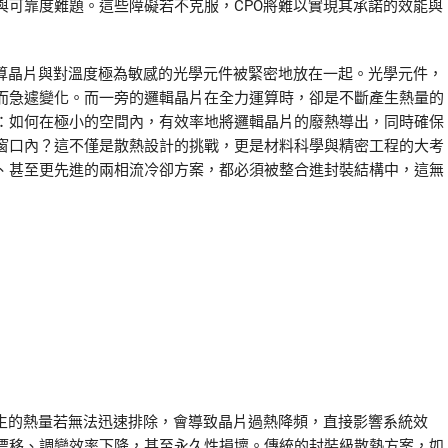
與可靠度難題。這些障礙若不克服，CPO將難以實現其承諾的效能與
運算晶片與對溫度極為敏感的光學元件被緊密地放在一起。光學元件，
而急遽變化。而一旁的邏輯晶片在全力運算時，卻是不斷產生熱量的
：如何在極小的空間內，有效率地將邏輯晶片的廢熱導出，同時確保
窗口內？這不僅是散熱設計的挑戰，更是材料科學與精密工程的大考
、甚至更先進的兩相流冷卻方案，都必須被整合進封裝結構中，這無
產生的熱量若無法迅速排除，會導致晶片過熱降頻，直接影響系統效
漂移、調變效率下降，甚至永久性損壞。傳統的封裝級散熱方案，如