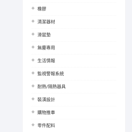
橡膠
清潔器材
滑鼠墊
無塵專用
生活情報
監視警報系統
耐熱/隔熱器具
裝潢設計
購物推車
零件配料