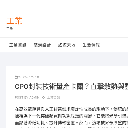
Skip
to
content
工業
工業
工業資訊
裝潢設計
旅遊天地
生活情報
2025-12-18
CPO封裝技術量產卡關？直擊散熱與
POST BY
ADMIN
工業資訊
在高效能運算與人工智慧需求爆炸性成長的驅動下，傳統的
被視為下一代突破頻寬與功耗瓶頸的關鍵，它能將光學引擎
而顯著降低功耗、提升傳輸密度。然而，這項被寄予厚望的