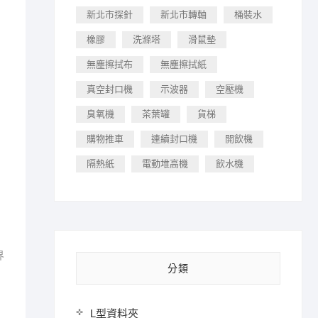
新北市探針
新北市轉軸
桶裝水
橡膠
洗滌塔
滑鼠墊
無塵擦拭布
無塵擦拭紙
真空封口機
示波器
空壓機
臭氧機
茶葉罐
貨梯
購物推車
連續封口機
開飲機
隔熱紙
電動堆高機
飲水機
界
分類
L型資料夾