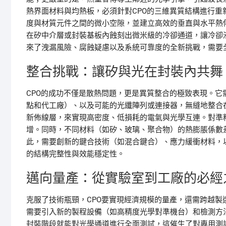
熱界面材料與均熱板，必須針對CPO的三維異質結構進行
度與材質元件之間的微小空隙，並建立高效的垂直與水平熱
在矽中介層或封裝基板內蝕刻出微米級的冷卻通道，讓冷卻
來了洩漏風險、腐蝕疑慮以及系統可靠度的全新挑戰，需要
整合挑戰：讓矽與光在封裝內共舞
CPO的成功不僅是散熱問題，更是異質整合的極致表現。它
點和代工廠）、以及可能的光纖陣列或連接器，無縫地整合在
新佈線層，來實現高密度、低損耗的電氣與光學互連。對準
增。同時，不同材料（如矽、玻璃、聚合物）的熱膨脹係數
此，需要創新的鍵合技術（如混合鍵合）、應力緩衝材料，
的結構完整性與效能穩定性。
邁向量產：從實驗室到工廠的必經
克服了技術瓶頸，CPO要實現經濟規模的量產，還需跨越製
需要引入新的製程設備（如高精度光學對準機台）和檢測方
封裝階段就能對光學通道進行全面測試，這催生了對專用測