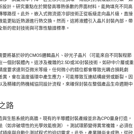
重新設計。研究重點在於開發高導熱係數的界面材料，能夠填充不同高
傳導路徑。此外，嵌入式微流道冷卻技術正從板級走向晶片級，直接
液能更貼近熱源進行熱交換。然而，這將液體引入晶片封裝內部，帶
全新的密封技術與可靠性驗證標準。
需要將基於矽的CMOS邏輯晶片、矽光子晶片（可能來自不同製程節
一個封裝體內。這涉及複雜的2.5D或3D封裝技術，如矽中介層或重
精度要求達到亞微米等級，任何微小的錯位都會導致光耦合損耗劇
差異，會在溫度循環中產生應力，可能導致互連結構疲勞或斷裂。因
以及精確的熱機械協同設計流程，來確保封裝在整個產品生命週期中
之路
造與生態系統的高牆。現有的半導體封裝產線並非為CPO量身打造，
法（如非破壞性的光學效能檢測）。測試環節變得異常複雜，必須在
試插座與自動化測試程式的迫切需求。此外，產業鏈尚未成熟，從矽