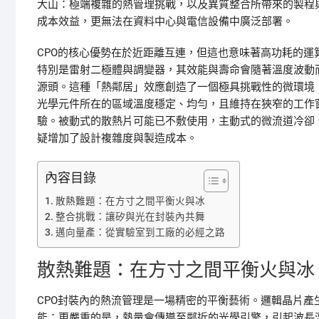
大山：極端複雜的熱管理挑戰，以及異質整合所帶來的製程
成本效益，更無法在資料中心與電信設備中廣泛部署。
CPO的核心優勢在於近距離互連，但這也意味著高功耗的
特別是雷射二極體與調變器，其效能與壽命會隨著溫度波動
源頭。這種「熱鄰居」效應創造了一個極具挑戰性的微環境
光學元件所在的區域溫度穩定、均勻，且維持在狹窄的工作
驗。被動式的散熱片可能已不敷使用，主動式的微流道冷卻
疑增加了設計複雜度與製造成本。
內容目錄
散熱難題：在方寸之間平衡火與冰
整合挑戰：讓矽與光在封裝內共舞
邁向量產：從實驗室到工廠的必經之路
散熱難題：在方寸之間平衡火與冰
CPO封裝內的熱流管理是一場精密的平衡藝術。邏輯晶片
能；更嚴重的是，熱量會傳導至鄰近的光學引擎，引起波長