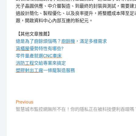
光子晶圓供應、中介層製造、到最終的封裝與測試，需要建
過設計簡化、製程優化、以及良率提升，將整體成本降至足
跟，開啟資料中心內部互連的新紀元。
【其他文章推薦】
總是為了廚餘煩惱嗎？
廚餘機
，滿足多樣需求
貨櫃屋
優勢特性有哪些?
零件量產就選
CNC車床
消防工程
交給專業來搞定
塑膠射出工廠
一條龍製造服務
文
Previous
Previous
post:
智慧城市監控網無所不在！你的隱私正在被科技便利吞噬嗎
章
導
覽