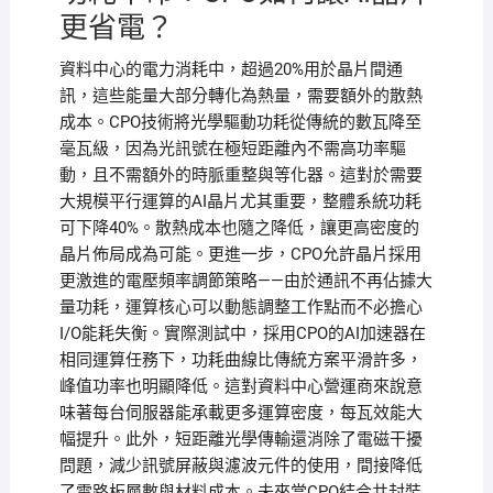
更省電？
資料中心的電力消耗中，超過20%用於晶片間通
訊，這些能量大部分轉化為熱量，需要額外的散熱
成本。CPO技術將光學驅動功耗從傳統的數瓦降至
毫瓦級，因為光訊號在極短距離內不需高功率驅
動，且不需額外的時脈重整與等化器。這對於需要
大規模平行運算的AI晶片尤其重要，整體系統功耗
可下降40%。散熱成本也隨之降低，讓更高密度的
晶片佈局成為可能。更進一步，CPO允許晶片採用
更激進的電壓頻率調節策略——由於通訊不再佔據大
量功耗，運算核心可以動態調整工作點而不必擔心
I/O能耗失衡。實際測試中，採用CPO的AI加速器在
相同運算任務下，功耗曲線比傳統方案平滑許多，
峰值功率也明顯降低。這對資料中心營運商來說意
味著每台伺服器能承載更多運算密度，每瓦效能大
幅提升。此外，短距離光學傳輸還消除了電磁干擾
問題，減少訊號屏蔽與濾波元件的使用，間接降低
了電路板層數與材料成本。未來當CPO結合共封裝