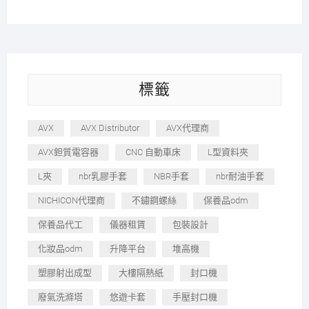
標籤
AVX
AVX Distributor
AVX代理商
AVX鉭質電容器
CNC 自動車床
L型資料夾
L夾
nbr乳膠手套
NBR手套
nbr耐油手套
NICHICON代理商
不鏽鋼螺絲
保養品odm
保養品代工
儀器租賃
包裝設計
化妝品odm
升降平台
堆高機
塑膠射出成型
大樓隔熱紙
封口機
廢氣洗滌塔
悠遊卡套
手壓封口機