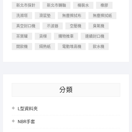
新北市探針
新北市轉軸
桶裝水
橡膠
洗滌塔
滑鼠墊
無塵擦拭布
無塵擦拭紙
真空封口機
示波器
空壓機
臭氧機
茶葉罐
貨梯
購物推車
連續封口機
開飲機
隔熱紙
電動堆高機
飲水機
分類
L型資料夾
NBR手套