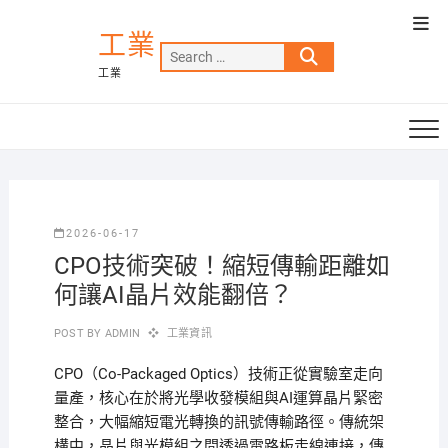
Skip
Top
to
工業
Men
Search
content
工業
…
2026-06-17
CPO技術突破！縮短傳輸距離如
何讓AI晶片效能翻倍？
POST BY
ADMIN
工業資訊
CPO（Co-Packaged Optics）技術正從實驗室走向
量產，核心在於將光學收發模組與AI運算晶片緊密
整合，大幅縮短電光轉換的訊號傳輸路徑。傳統架
構中，晶片與光模組之間透過電路板走線連接，傳