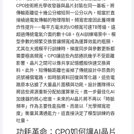
CPO技術將光學收發器與晶片封裝在同一基板，將
傳輸距離從十幾公分縮短到一公分以內，相當於直
接繞過電氣傳輸的物理限制。頻寬密度因此獲得爆
炸性提升——每平方毫米的I/O頻寬可達TB等級，遠
超過傳統電氣介面的數十GB。在AI訓練場景中，模
型參數的頻繁交換曾讓頻寬成為運算效能的瓶頸，
尤其在大規模平行訓練時，梯度同步與參數更新都
需要極高頻寬。CPO讓這些內部通訊幾乎不受距離
影響，晶片之間可以像共享記憶體般快速交換資
料。此外，短傳輸距離也省掉了傳統設計中昂貴的
訊號補償電路，如時脈資料回復與等化器，這些電
路原本佔據了大量晶片面積與功耗。設計團隊得以
將這些資源重新分配給運算單元，進一步最佳化AI
加速器的核心密度。未來的AI晶片將不再以「時脈
頻率」作為主要性能指標，而是以「光學頻寬密
度」衡量其溝通能力，這直接決定了模型訓練的吞
吐量。
功耗革命：CPO如何讓AI晶片