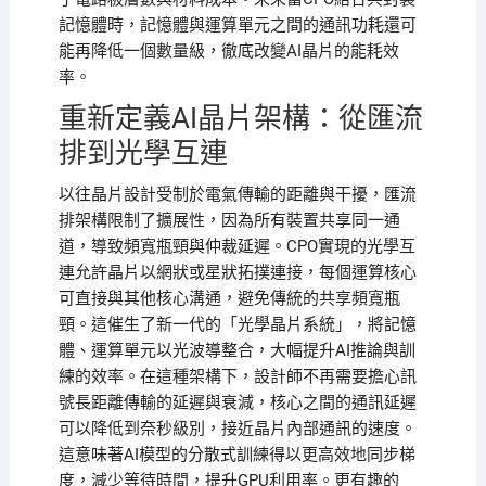
記憶體時，記憶體與運算單元之間的通訊功耗還可
能再降低一個數量級，徹底改變AI晶片的能耗效
率。
重新定義AI晶片架構：從匯流
排到光學互連
以往晶片設計受制於電氣傳輸的距離與干擾，匯流
排架構限制了擴展性，因為所有裝置共享同一通
道，導致頻寬瓶頸與仲裁延遲。CPO實現的光學互
連允許晶片以網狀或星狀拓撲連接，每個運算核心
可直接與其他核心溝通，避免傳統的共享頻寬瓶
頸。這催生了新一代的「光學晶片系統」，將記憶
體、運算單元以光波導整合，大幅提升AI推論與訓
練的效率。在這種架構下，設計師不再需要擔心訊
號長距離傳輸的延遲與衰減，核心之間的通訊延遲
可以降低到奈秒級別，接近晶片內部通訊的速度。
這意味著AI模型的分散式訓練得以更高效地同步梯
度，減少等待時間，提升GPU利用率。更有趣的