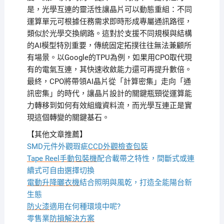
是，光學互連的靈活性讓晶片可以動態重組：不同
運算單元可根據任務需求即時形成專屬通訊路徑，
類似於光學交換網路。這對於支援不同規模與結構
的AI模型特別重要，傳統固定拓撲往往無法兼顧所
有場景。以Google的TPU為例，如果用CPO取代現
有的電氣互連，其快速收斂能力還可再提升數倍。
最終，CPO將帶領AI晶片從「計算密集」走向「通
訊密集」的時代，讓晶片設計的關鍵瓶頸從運算能
力轉移到如何有效組織資料流，而光學互連正是實
現這個轉變的關鍵基石。
【其他文章推薦】
SMD元件外觀瑕疵
CCD外觀檢查包裝
Tape Reel手動包裝機
配合載帶之特性，間斷式或連
續式可自由選擇切換
電動升降曬衣機
結合照明與風乾，打造全能陽台新
生態
防火漆
適用在何種環境中呢?
零售業
防損解決方案