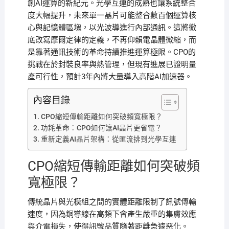
創AI運算的新紀元。光學互連的成熟也讓系統整合
度大幅提升，未來單一晶片可能整合數百個運算核
心與記憶體區塊，以光波導進行內部通訊。這將徹
底改寫摩爾定律的定義，不再仰賴電晶體微縮，而
是靠著通訊技術的革命持續推進運算極限。CPO的
挑戰在於封裝良率與熱管理，但現有進展已證明量
產可行性，預計3年內將大量導入高階AI加速器。
內容目錄
CPO縮短傳輸距離如何突破頻寬極限？
功耗革命：CPO如何讓AI晶片更省電？
重新定義AI晶片架構：從匯流排到光學互連
CPO縮短傳輸距離如何突破頻
寬極限？
傳統晶片與光模組之間的實體距離限制了訊號傳輸
速度，因為銅導線在高頻下會產生嚴重的集膚效應
與介電損失，使得訊號品質隨著距離急遽惡化。