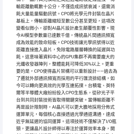
輸距離動輒數十公分，不僅造成訊號衰減，還需消
耗大量能量驅動訊號。CPO將光學元件封裝在晶片
基板上，傳輸距離縮短至數公分甚至更短，這項改
變看似微小，卻對AI晶片設計產生顛覆性影響。現
今AI模型參數量已達數千億，傳統晶片間通訊頻寬
成為效能的致命短板。CPO技術讓光學訊號得以近
距離直接進入晶片，免除電路層層轉換的延遲與功
耗。這意味著資料中心的GPU集群不再需要龐大的
光纖收發器陣列，整體能耗可降低30%以上。更重
要的是，CPO使得晶片架構可以重新設計——過去為
了遷就外部通訊頻寬而採用的平行匯流排結構，如
今可以轉向更高效的光學互連拓撲。台積電、英特
爾等半導體大廠紛紛投入CPO生態系，從矽光子平
台到共同封裝技術皆取得關鍵突破。當傳輸距離不
再是設計限制時，AI晶片可以更大膽地採用分佈式
運算單元，每個核心直接透過光學通道溝通，達成
近乎無延遲的協同運算。這項技術不僅解決了I/O瓶
頸，更讓晶片設計師得以專注於運算效率本身，開