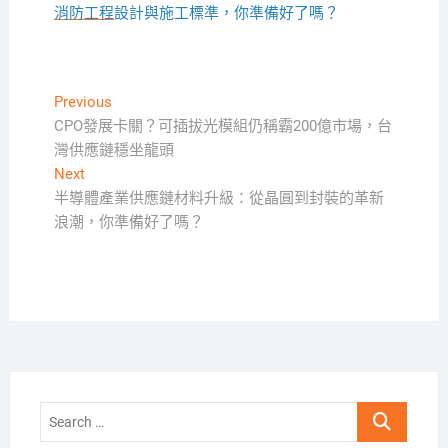
消防工程
設計與施工標準，你準備好了嗎？
文
Previous
Previous
post:
CPO發展卡關？可插拔光模組仍稱霸200億市場，台
章
灣供應鏈穩坐龍頭
導
Next
Next
覽
post:
半導體產業供應鏈材料升級：從晶圓到封裝的革新
浪潮，你準備好了嗎？
Search
…