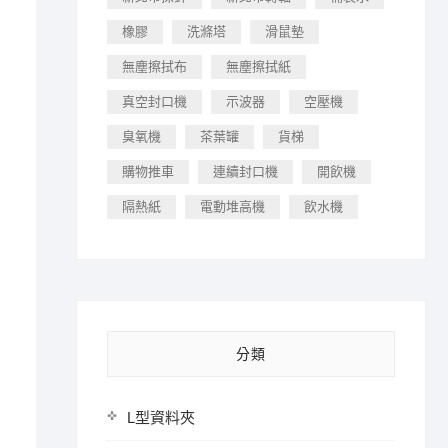
橡膠
洗滌塔
滑鼠墊
無塵擦拭布
無塵擦拭紙
真空封口機
示波器
空壓機
臭氧機
茶葉罐
貨梯
購物推車
連續封口機
開飲機
隔熱紙
電動堆高機
飲水機
分類
L型資料夾