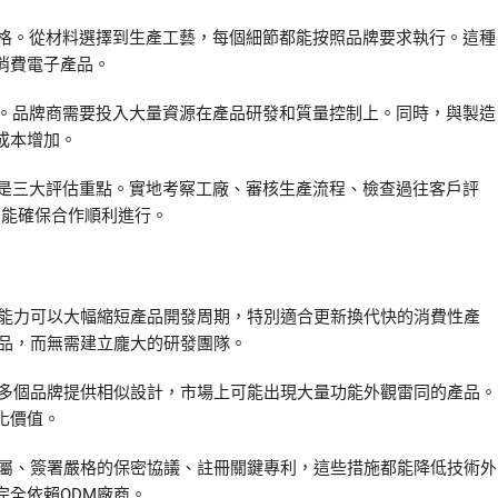
規格。從材料選擇到生產工藝，每個細節都能按照品牌要求執行。這種
消費電子產品。
理。品牌商需要投入大量資源在產品研發和質量控制上。同時，與製造
成本增加。
譽是三大評估重點。實地考察工廠、審核生產流程、檢查過往客戶評
也能確保合作順利進行。
計能力可以大幅縮短產品開發周期，特別適合更新換代快的消費性產
產品，而無需建立龐大的研發團隊。
為多個品牌提供相似設計，市場上可能出現大量功能外觀雷同的產品。
化價值。
歸屬、簽署嚴格的保密協議、註冊關鍵專利，這些措施都能降低技術外
全依賴ODM廠商。