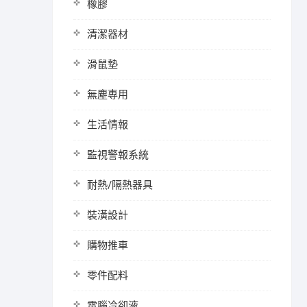
橡膠
清潔器材
滑鼠墊
無塵專用
生活情報
監視警報系統
耐熱/隔熱器具
裝潢設計
購物推車
零件配料
電腦冷卻液