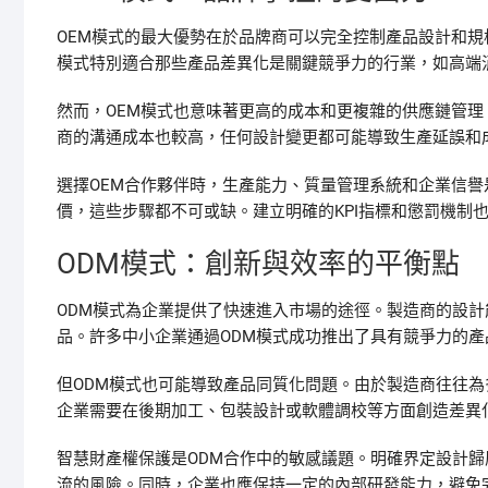
OEM模式的最大優勢在於品牌商可以完全控制產品設計和
模式特別適合那些產品差異化是關鍵競爭力的行業，如高端
然而，OEM模式也意味著更高的成本和更複雜的供應鏈管
商的溝通成本也較高，任何設計變更都可能導致生產延誤和
選擇OEM合作夥伴時，生產能力、質量管理系統和企業信
價，這些步驟都不可或缺。建立明確的KPI指標和懲罰機制
ODM模式：創新與效率的平衡點
ODM模式為企業提供了快速進入市場的途徑。製造商的設
品。許多中小企業通過ODM模式成功推出了具有競爭力的
但ODM模式也可能導致產品同質化問題。由於製造商往往
企業需要在後期加工、包裝設計或軟體調校等方面創造差異
智慧財產權保護是ODM合作中的敏感議題。明確界定設計
流的風險。同時，企業也應保持一定的內部研發能力，避免完