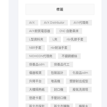
標籤
AVX
AVX Distributor
AVX代理商
AVX鉭質電容器
CNC 自動車床
L型資料夾
L夾
nbr乳膠手套
NBR手套
nbr耐油手套
NICHICON代理商
不鏽鋼螺絲
保養品odm
保養品代工
儀器租賃
包裝設計
化妝品odm
升降平台
堆高機
塑膠射出成型
大樓隔熱紙
封口機
廢氣洗滌塔
悠遊卡套
手壓封口機
新北市探針
新北市轉軸
桶裝水