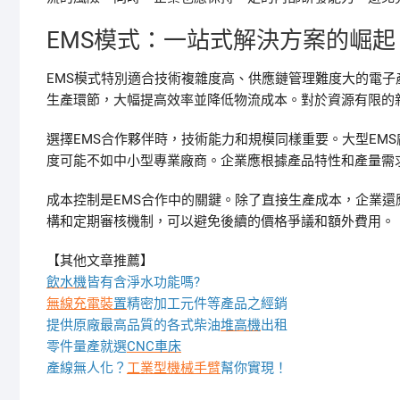
EMS模式：一站式解決方案的崛起
EMS模式特別適合技術複雜度高、供應鏈管理難度大的電子
生產環節，大幅提高效率並降低物流成本。對於資源有限的
選擇EMS合作夥伴時，技術能力和規模同樣重要。大型EM
度可能不如中小型專業廠商。企業應根據產品特性和產量需
成本控制是EMS合作中的關鍵。除了直接生產成本，企業
構和定期審核機制，可以避免後續的價格爭議和額外費用。
【其他文章推薦】
飲水機
皆有含淨水功能嗎?
無線充電裝
置
精密加工元件等產品之經銷
提供原廠最高品質的各式柴油
堆高機
出租
零件量產就選
CNC車床
產線無人化？
工業型機械手臂
幫你實現！