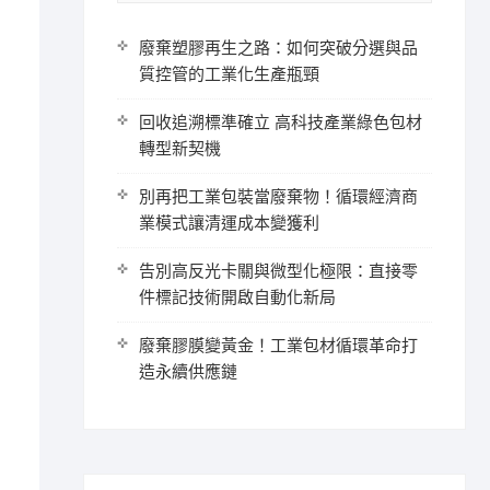
廢棄塑膠再生之路：如何突破分選與品
質控管的工業化生產瓶頸
回收追溯標準確立 高科技產業綠色包材
轉型新契機
別再把工業包裝當廢棄物！循環經濟商
業模式讓清運成本變獲利
告別高反光卡關與微型化極限：直接零
件標記技術開啟自動化新局
廢棄膠膜變黃金！工業包材循環革命打
造永續供應鏈