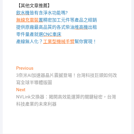
【其他文章推薦】
飲水機
皆有含淨水功能嗎?
無線充電裝
置
精密加工元件等產品之經銷
提供原廠最高品質的各式柴油
堆高機
出租
零件量產就選
CNC車床
產線無人化？
工業型機械手臂
幫你實現！
文
Previous
Previous
post:
3奈米AI加速器晶片震撼登場！台灣科技巨頭如何改
章
寫全球半導體版圖
導
Next
Next
覽
post:
NVLink交換器：揭開高效能運算的關鍵秘密，台灣
科技產業的未來利器