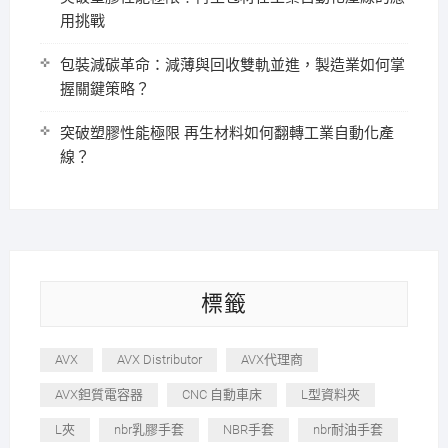
用挑戰
包裝減碳革命：減薄與回收雙軌並進，製造業如何掌
握關鍵策略？
突破塑膠性能極限 再生材料如何翻轉工業自動化產
線？
標籤
AVX
AVX Distributor
AVX代理商
AVX鉭質電容器
CNC 自動車床
L型資料夾
L夾
nbr乳膠手套
NBR手套
nbr耐油手套