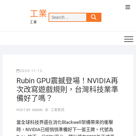
Skip
Top
to
工業
Men
Search
content
工業
…
2025-11-12
Rubin GPU震撼登場！NVIDIA再
次改寫遊戲規則，台灣科技業準
備好了嗎？
POST BY
ADMIN
工業資訊
當全球科技界還在消化Blackwell架構帶來的衝擊
時，NVIDIA已經悄悄準備好下一張王牌。代號為