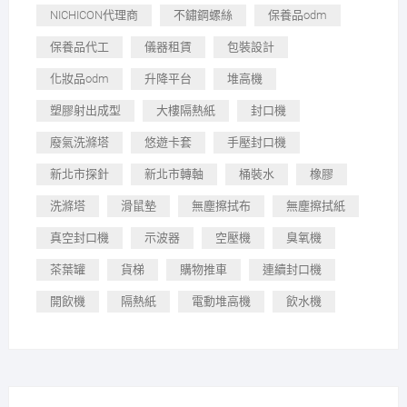
NICHICON代理商
不鏽鋼螺絲
保養品odm
保養品代工
儀器租賃
包裝設計
化妝品odm
升降平台
堆高機
塑膠射出成型
大樓隔熱紙
封口機
廢氣洗滌塔
悠遊卡套
手壓封口機
新北市探針
新北市轉軸
桶裝水
橡膠
洗滌塔
滑鼠墊
無塵擦拭布
無塵擦拭紙
真空封口機
示波器
空壓機
臭氧機
茶葉罐
貨梯
購物推車
連續封口機
開飲機
隔熱紙
電動堆高機
飲水機