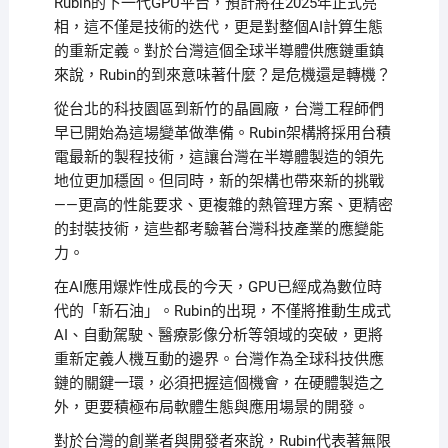
Rubin的下一代GPU平台，預計將在2025年正式亮
相，這不僅是技術的迭代，更是對整個AI計算生態
的重新定義。對於台灣這個全球半導體供應鏈重鎮
來說，Rubin的到來意味著什麼？是危機還是轉機？
從台北的科技園區到新竹的晶圓廠，台灣工程師們
早已開始為這場變革做準備。Rubin架構將採用台積
電最新的製程技術，這讓台灣在半導體製造的領先
地位更加穩固。但同時，新的架構也帶來新的挑戰
——更高的性能要求、更複雜的熱管理方案、更精密
的封裝技術，這些都考驗著台灣科技產業的應變能
力。
在AI應用爆炸性成長的今天，GPU已經成為數位時
代的「新石油」。Rubin的出現，不僅將推動生成式
AI、自動駕駛、醫療影像分析等領域的突破，更將
重新定義人機互動的邊界。台灣作為全球科技供應
鏈的關鍵一環，必須把握這個機會，在硬體製造之
外，更要積極布局軟體生態與應用場景的開發。
對於台灣的創業者與開發者來說，Rubin代表著無限