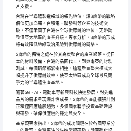
片支援。
台灣在半導體製造領域的領先地位，讓S廊帶的戰略
價值更加凸顯。台積電、聯發科等企業的技術突
破，不僅鞏固了台灣在全球供應鏈的地位，更帶動
整個亞太地區的產業升級。專家分析，S廊帶的形成
將有效降低地緣政治風險對供應鏈的衝擊。
S廊帶的獨特之處在於其高度整合的產業聚落。從日
本的材料設備、台灣的晶圓代工，到東南亞的封裝
測試，每個環節都緊密相連。這種垂直整合模式大
幅提升了供應鏈效率，使亞太地區成為全球最具競
爭力的半導體生產基地。
隨著5G、AI、電動車等新興科技快速發展，對先進
晶片的需求呈現爆炸性成長。S廊帶的產能擴張計劃
正積極回應這股趨勢，多個國家聯手投資基礎建設
與研發，確保供應鏈的穩定與安全。
產業觀察家指出，S廊帶的成功關鍵在於各國專業分
工的默契。台灣專注於先進製程研發，韓國強化記