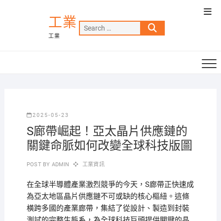
Skip
Top
to
工業
Men
Search
content
工業
…
2025-05-23
S廊帶崛起！亞太晶片供應鏈的
關鍵命脈如何改變全球科技版圖
POST BY
ADMIN
工業資訊
在全球半導體產業激烈競爭的今天，S廊帶正快速成
為亞太地區晶片供應鏈不可或缺的核心樞紐。這條
橫跨多國的產業廊帶，集結了從設計、製造到封裝
測試的完整生態系，為全球科技巨頭提供關鍵的晶