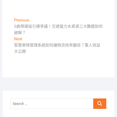
文
Previous
Previous
post:
S廊帶建設引爆爭議！交通電力水資源三大難題如何
章
破解？
導
Next
Next
覽
post:
智慧車隊管理系統如何讓物流效率翻倍？驚人效益
大公開
Search
…