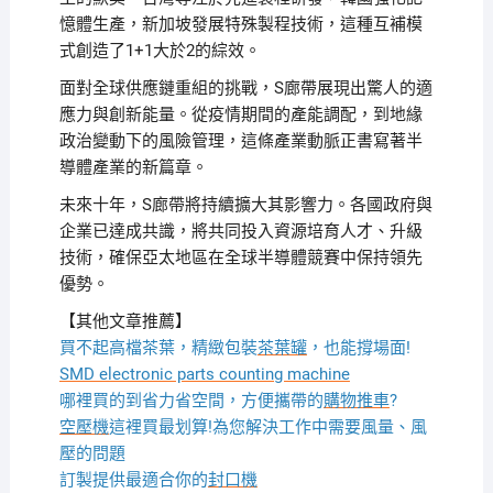
憶體生產，新加坡發展特殊製程技術，這種互補模
式創造了1+1大於2的綜效。
面對全球供應鏈重組的挑戰，S廊帶展現出驚人的適
應力與創新能量。從疫情期間的產能調配，到地緣
政治變動下的風險管理，這條產業動脈正書寫著半
導體產業的新篇章。
未來十年，S廊帶將持續擴大其影響力。各國政府與
企業已達成共識，將共同投入資源培育人才、升級
技術，確保亞太地區在全球半導體競賽中保持領先
優勢。
【其他文章推薦】
買不起高檔茶葉，精緻包裝
茶葉罐
，也能撐場面!
SMD electronic parts counting machine
哪裡買的到省力省空間，方便攜帶的
購物推車
?
空壓機
這裡買最划算!為您解決工作中需要風量、風
壓的問題
訂製提供最適合你的
封口機