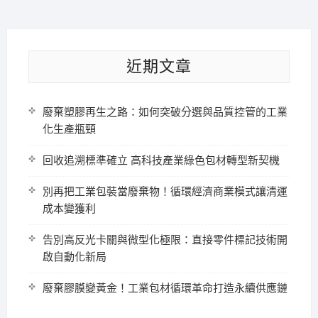
近期文章
廢棄塑膠再生之路：如何突破分選與品質控管的工業
化生產瓶頸
回收追溯標準確立 高科技產業綠色包材轉型新契機
別再把工業包裝當廢棄物！循環經濟商業模式讓清運
成本變獲利
告別高反光卡關與微型化極限：直接零件標記技術開
啟自動化新局
廢棄膠膜變黃金！工業包材循環革命打造永續供應鏈