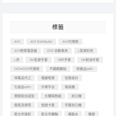
標籤
AVX
AVX Distributor
AVX代理商
AVX鉭質電容器
CNC 自動車床
L型資料夾
L夾
nbr乳膠手套
NBR手套
nbr耐油手套
NICHICON代理商
不鏽鋼螺絲
保養品odm
保養品代工
儀器租賃
包裝設計
化妝品odm
升降平台
堆高機
塑膠射出成型
大樓隔熱紙
封口機
廢氣洗滌塔
悠遊卡套
手壓封口機
新北市探針
新北市轉軸
桶裝水
橡膠