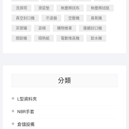
洗滌塔
滑鼠墊
無塵擦拭布
無塵擦拭紙
真空封口機
示波器
空壓機
臭氧機
茶葉罐
貨梯
購物推車
連續封口機
開飲機
隔熱紙
電動堆高機
飲水機
分類
L型資料夾
NBR手套
倉儲設備