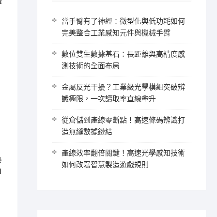
穿
當手臂有了神經：微型化與低功耗如何
完美整合工業感知元件與機械手臂
數位雙生數據基石：長距離與高精度感
測技術的全面布局
金屬反光干擾？工業級光學模組突破辨
識極限，一次讀取率直線攀升
從倉儲到產線零斷點！高速條碼辨識打
造無縫數據鏈結
產線效率翻倍關鍵！高速光學感知技術
熱
如何改寫智慧製造遊戲規則
I