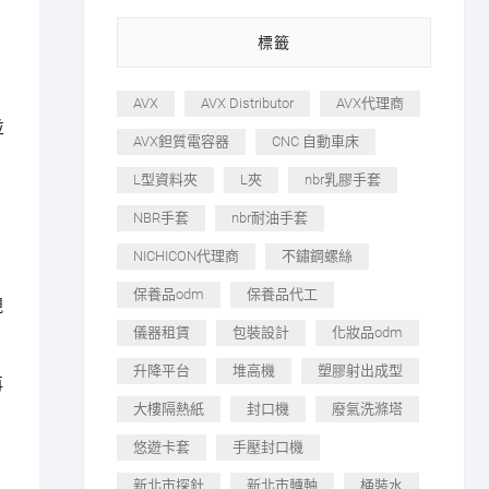
標籤
AVX
AVX Distributor
AVX代理商
並
AVX鉭質電容器
CNC 自動車床
L型資料夾
L夾
nbr乳膠手套
NBR手套
nbr耐油手套
NICHICON代理商
不鏽鋼螺絲
保養品odm
保養品代工
視
儀器租賃
包裝設計
化妝品odm
升降平台
堆高機
塑膠射出成型
再
大樓隔熱紙
封口機
廢氣洗滌塔
悠遊卡套
手壓封口機
新北市探針
新北市轉軸
桶裝水