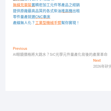
無線充電裝
置
精密加工元件等產品之經銷
提供原廠最高品質的各式柴油
堆高機
出租
零件量產就選
CNC車床
產線無人化？
工業型機械手臂
幫你實現！
文
Previous
Previous
post:
AI眼鏡價格將大跳水？SiC光學元件量產化背後的產業革命
章
Next
Next
導
post:
2026年
覽