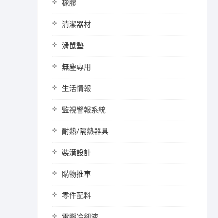
橡膠
清潔器材
滑鼠墊
無塵專用
生活情報
監視警報系統
耐熱/隔熱器具
裝潢設計
購物推車
零件配料
電腦冷卻液