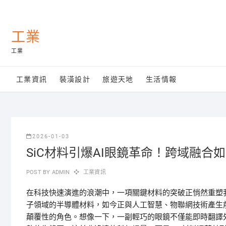
Skip
to
content
工業
工業
工業資訊
裝潢設計
旅遊天地
生活情報
2026-01-03
SiC材料引爆AI眼鏡革命！跨域融合
POST BY
ADMIN
工業資訊
在科技快速演進的浪潮中，一項關鍵材料的突破正悄然重塑我
子領域的半導體材料，如今正與人工智慧、物聯網技術產生
顛覆性的角色。想像一下，一副輕巧的眼鏡不僅能即時翻譯