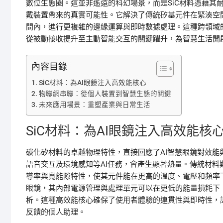
數位生態圈。這並非遙遠的科幻場景，而是SiC材料憑藉其
戴裝置帶來的真實可能性。它解決了傳統矽基元件在緊湊空
間內，進行更複雜的邊緣運算與即時數據處理。這種跨領域
從被動接收提升至主動智能交互的關鍵躍升，為智慧生活開
內容目錄
SiC材料：為AI眼鏡注入高效能核心
物聯網串聯：從個人裝置到智慧生態的關鍵
未來應用場景：重塑產業與日常生活
SiC材料：為AI眼鏡注入高效能核
碳化矽材料的卓越物理特性，直接回應了AI智慧眼鏡對效
語音交互及環境感知等AI任務，會產生顯著熱量。傳統材料
導率與寬能隙特性，使其元件能在更高的溫度、電壓和頻率下
眼鏡，其內部電源管理與處理單元可以在更低的能量損耗下
析。這種高效能核心確保了使用者體驗的連貫性與即時性，
反饋的個人助理。