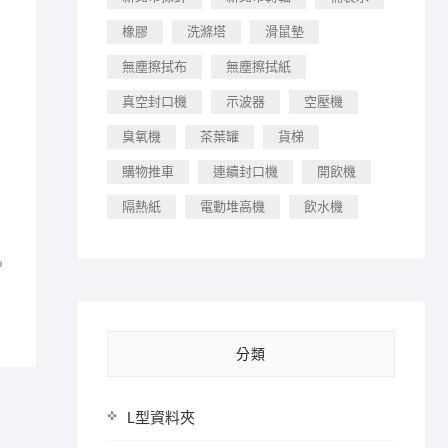
橡膠
洗滌塔
滑鼠墊
無塵擦拭布
無塵擦拭紙
真空封口機
示波器
空壓機
臭氧機
茶葉罐
貨梯
購物推車
連續封口機
開飲機
隔熱紙
電動堆高機
飲水機
？
分類
L型資料夾