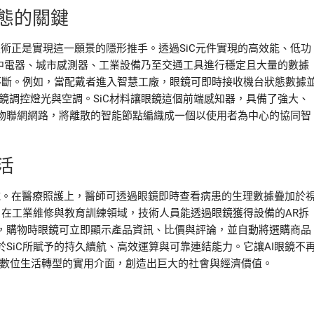
態的關鍵
技術正是實現這一願景的隱形推手。透過SiC元件實現的高效能、低功
遲與家中電器、城市感測器、工業設備乃至交通工具進行穩定且大量的數據
不斷。例如，當配戴者進入智慧工廠，眼鏡可即時接收機台狀態數據
鏡調控燈光與空調。SiC材料讓眼鏡這個前端感知器，具備了強大、
物聯網網路，將離散的智能節點編織成一個以使用者為中心的協同智
活
領域。在醫療照護上，醫師可透過眼鏡即時查看病患的生理數據疊加於
。在工業維修與教育訓練領域，技術人員能透過眼鏡獲得設備的AR拆
，購物時眼鏡可立即顯示產品資訊、比價與評論，並自動將選購商品
SiC所賦予的持久續航、高效運算與可靠連結能力。它讓AI眼鏡不
人數位生活轉型的實用介面，創造出巨大的社會與經濟價值。