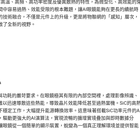
耐高溫、高頻、高功率密度及優異散熱的特性，為微型化、高效能的
間中容易過熱、效能受限的根本難題，讓AI眼鏡能夠在更長的續航時
的技術融合，不僅是元件上的升級，更是將物聯網的「感知」層次，
啟了全新的視野。
心
能與功耗的嚴苛要求。在眼鏡極其有限的內部空間裡，處理影像辨識、
難以迅速導散這些熱能，導致晶片效能降低甚至過熱當機。SiC的高
穩定工作，大幅提升能源轉換效率。這意味著搭載SiC功率元件的A
，驅動更強大的AI演算法，實現流暢的擴增實境疊加與即時數據分
讓眼鏡從一個簡單的顯示裝置，蛻變為一個真正理解環境並提供智能