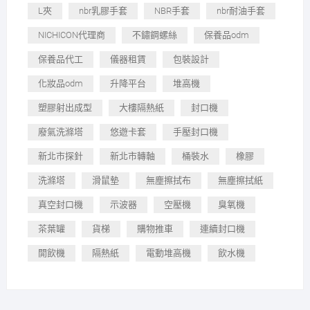
L夾
nbr乳膠手套
NBR手套
nbr耐油手套
NICHICON代理商
不鏽鋼螺絲
保養品odm
保養品代工
儀器租賃
包裝設計
化妝品odm
升降平台
堆高機
塑膠射出成型
大樓隔熱紙
封口機
廢氣洗滌塔
悠遊卡套
手壓封口機
新北市探針
新北市轉軸
桶裝水
橡膠
洗滌塔
滑鼠墊
無塵擦拭布
無塵擦拭紙
真空封口機
示波器
空壓機
臭氧機
茶葉罐
貨梯
購物推車
連續封口機
開飲機
隔熱紙
電動堆高機
飲水機