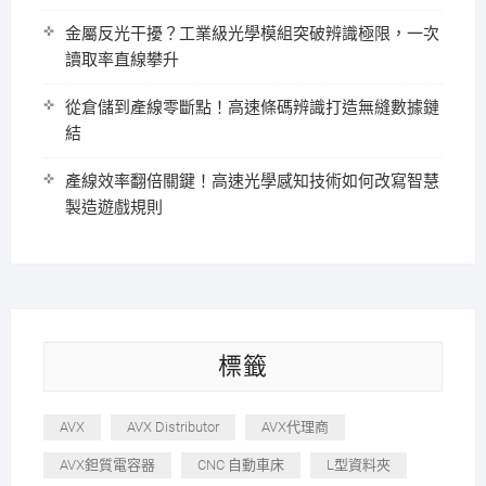
金屬反光干擾？工業級光學模組突破辨識極限，一次
讀取率直線攀升
從倉儲到產線零斷點！高速條碼辨識打造無縫數據鏈
結
產線效率翻倍關鍵！高速光學感知技術如何改寫智慧
製造遊戲規則
標籤
AVX
AVX Distributor
AVX代理商
AVX鉭質電容器
CNC 自動車床
L型資料夾