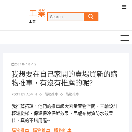
Skip
Top
to
工業
Men
Search
content
工業
…
2018-10-12
我想要在自己家開的賣場買新的購
物推車，有沒有推薦的呢?
POST BY
ADMIN
購物推車
購物推車
我推薦拓璞，他們的推車超大容量置物空間、三輪設計
輕鬆爬梯、保溫保冷保鮮效果、尼龍布材質防水效果
佳，真的不錯用喔~
購物推車
購物推車
購物推車