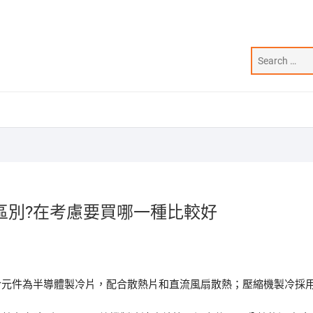
區別?在考慮要買哪一種比較好
冷元件為半導體製冷片，配合散熱片和直流風扇散熱；壓縮機製冷採