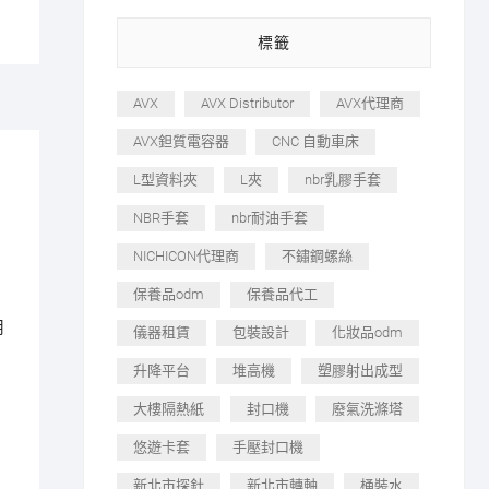
標籤
AVX
AVX Distributor
AVX代理商
AVX鉭質電容器
CNC 自動車床
L型資料夾
L夾
nbr乳膠手套
NBR手套
nbr耐油手套
NICHICON代理商
不鏽鋼螺絲
保養品odm
保養品代工
用
儀器租賃
包裝設計
化妝品odm
升降平台
堆高機
塑膠射出成型
大樓隔熱紙
封口機
廢氣洗滌塔
悠遊卡套
手壓封口機
新北市探針
新北市轉軸
桶裝水