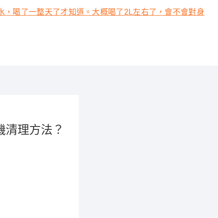
水，喝了一整天了才知道。大概喝了2L左右了，會不會對身
機清理方法？