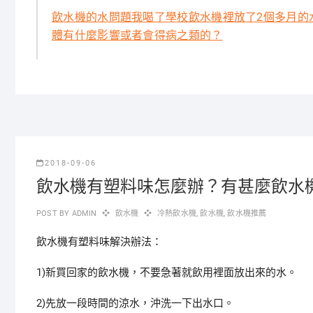
飲水機的水問題我喝了學校飲水機裡放了2個多月的
體有什麼影響或者會得病之類的？
2018-09-06
飲水機有塑料味怎麼辦？有甚麼飲水
POST BY
ADMIN
飲水機
冷熱飲水機
,
飲水機
,
飲水機推薦
飲水機有塑料味解決辦法：
1)新買回家的飲水機，不要急著就飲用裡面放出來的水。
2)先放一段時間的涼水，沖洗一下出水口。