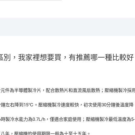
區別，我家裡想要買，有推薦哪一種比較好
冷元件為半導體製冷片，配合散熱片和直流風扇散熱；壓縮機製冷採
分鐘左右降到15℃。壓縮機製冷速度較快，初次使用30分鐘後溫度降
時製冷水能力為0.7L/h，僅適合家庭使用；壓縮機製冷最低溫度為5-
至八年，壓縮機的使用期限一般為十至十五年。