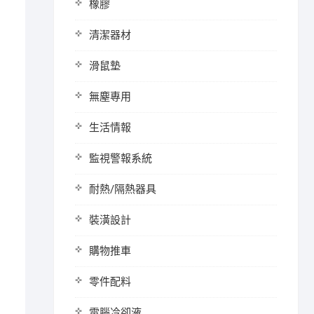
橡膠
清潔器材
滑鼠墊
無塵專用
生活情報
監視警報系統
耐熱/隔熱器具
裝潢設計
購物推車
零件配料
電腦冷卻液