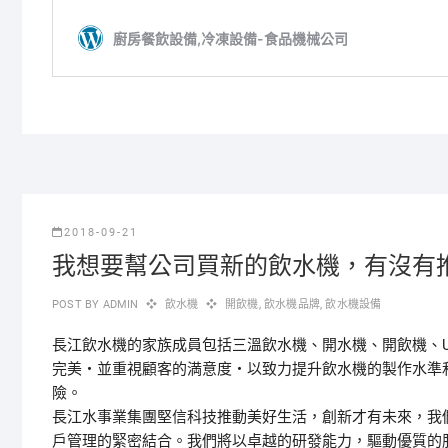
2018-09-21
我想要幫公司買新的飲水機，有沒有
POST BY
ADMIN
飲水機
開飲機
,
飲水機品牌
,
飲水機設備
長江飲水機的家族成員包括三溫飲水機、開水機、開飲機、
完美・並重視顧客的満意度・以致力提升飲水機的製作水準和
險。
長江水事業集團堅信科技推動美好生活，創新才有未來，我
戶管理的緊密結合。我們將以卓越的研發能力，驅動優質的