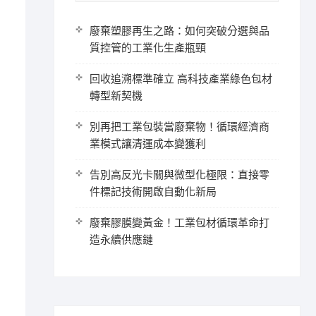
廢棄塑膠再生之路：如何突破分選與品
質控管的工業化生產瓶頸
回收追溯標準確立 高科技產業綠色包材
轉型新契機
別再把工業包裝當廢棄物！循環經濟商
業模式讓清運成本變獲利
告別高反光卡關與微型化極限：直接零
件標記技術開啟自動化新局
廢棄膠膜變黃金！工業包材循環革命打
造永續供應鏈