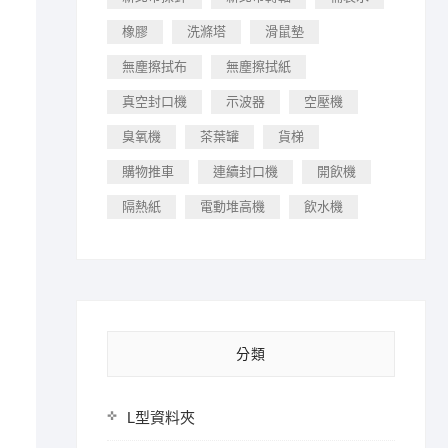
橡膠
洗滌塔
滑鼠墊
無塵擦拭布
無塵擦拭紙
真空封口機
示波器
空壓機
臭氧機
茶葉罐
貨梯
購物推車
連續封口機
開飲機
隔熱紙
電動堆高機
飲水機
分類
L型資料夾