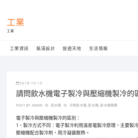
Skip
to
content
工業
工業
工業資訊
裝潢設計
旅遊天地
生活情報
2018-10-15
請問飲水機電子製冷與壓縮機製冷的
POST BY
ADMIN
飲水機
冷熱飲水機
,
飲水機
,
飲水機推薦
電子製冷與壓縮機製冷的區別：
1、製冷方式不同：電子製冷利用溫差電製冷原理，主要製
壓縮機配合製冷劑，用冷凝器散熱。