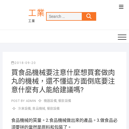
Skip
Top
to
工業
Men
Search
content
工業
…
2018-09-20
買食品機械要注意什麼想買套做肉
丸的機械，還不懂這方面倒底要注
意什麼有人能給建議嗎?
POST BY
ADMIN
機器設備
,
餐飲設備
冷凍設備
,
食品機械
,
餐飲設備
食品機械的質量。2.食品機械做出來的產品。3.做食品必
須要拼的當然是原料和包裝了。