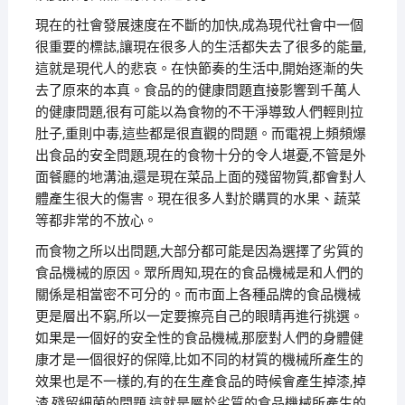
現在的社會發展速度在不斷的加快,成為現代社會中一個
很重要的標誌,讓現在很多人的生活都失去了很多的能量,
這就是現代人的悲哀。在快節奏的生活中,開始逐漸的失
去了原來的本真。食品的的健康問題直接影響到千萬人
的健康問題,很有可能以為食物的不干淨導致人們輕則拉
肚子,重則中毒,這些都是很直觀的問題。而電視上頻頻爆
出食品的安全問題,現在的食物十分的令人堪憂,不管是外
面餐廳的地溝油,還是現在菜品上面的殘留物質,都會對人
體產生很大的傷害。現在很多人對於購買的水果、蔬菜
等都非常的不放心。
而食物之所以出問題,大部分都可能是因為選擇了劣質的
食品機械的原因。眾所周知,現在的食品機械是和人們的
關係是相當密不可分的。而市面上各種品牌的食品機械
更是層出不窮,所以一定要擦亮自己的眼睛再進行挑選。
如果是一個好的安全性的食品機械,那麼對人們的身體健
康才是一個很好的保障,比如不同的材質的機械所產生的
效果也是不一樣的,有的在生產食品的時候會產生掉漆,掉
渣,殘留細菌的問題,這就是屬於劣質的食品機械所產生的