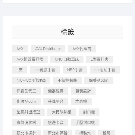
標籤
AVX
AVX Distributor
AVX代理商
AVX鉭質電容器
CNC 自動車床
L型資料夾
L夾
nbr乳膠手套
NBR手套
nbr耐油手套
NICHICON代理商
不鏽鋼螺絲
保養品odm
保養品代工
儀器租賃
包裝設計
化妝品odm
升降平台
堆高機
塑膠射出成型
大樓隔熱紙
封口機
廢氣洗滌塔
悠遊卡套
手壓封口機
新北市探針
新北市轉軸
桶裝水
橡膠