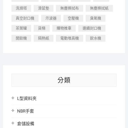
洗滌塔
滑鼠墊
無塵擦拭布
無塵擦拭紙
真空封口機
示波器
空壓機
臭氧機
茶葉罐
貨梯
購物推車
連續封口機
開飲機
隔熱紙
電動堆高機
飲水機
分類
L型資料夾
NBR手套
倉儲設備