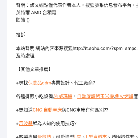
聲明：該文觀點僅代表作者本人，搜狐號系信息發布平台，
英特爾 AMD 台積電
閱讀 (
)
投訴
本站聲明:網站內容來源搜狐http://it.sohu.com/?spm=smpc.c
及時處理
【其他文章推薦】
※尋找
保養品odm
專業設計、代工廠商?
各種攤販小吃設備,
沙威瑪機
，
自動旋轉烤玉米機
,
側火烤爐
應
※想知道
CNC 自動車床
與CNC車床有何區別??
※
示波器
鮮為人知的使用技巧?
※客製專屬
滑鼠墊
、可愛造型
L夾
、
L型資料夾
、透明證件套