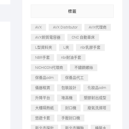
標籤
AVX
AVX Distributor
AVX代理商
AVX鉭質電容器
CNC 自動車床
L型資料夾
L夾
nbr乳膠手套
NBR手套
nbr耐油手套
NICHICON代理商
不鏽鋼螺絲
保養品odm
保養品代工
儀器租賃
包裝設計
化妝品odm
升降平台
堆高機
塑膠射出成型
大樓隔熱紙
封口機
廢氣洗滌塔
悠遊卡套
手壓封口機
新北市探針
新北市轉軸
桶裝水