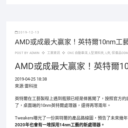
2019-12-13
AMD或成最大贏家！英特爾10nm工藝
POST BY
ADMIN
工業資訊
CNC 自動車床
,
L型資料夾
,
L夾
,
保養品OD
AMD或成最大贏家！英特爾10
2019-04-25 18:38
來源:雷科技
英特爾在工藝製程上遇到瓶頸已經是條舊聞了，按照官方的說
了，桌面端的10nm英特爾處理器，還得再等兩年。
Tweakers曝光了一份英特爾的產品路線圖，預告了未來
2020年也會有一堆採用14nm工藝的新處理器。