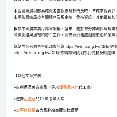
中國農業農村部為確保各畜牧獸醫部門及時、準確掌握資訊
市場監管總局按有關程序及規定統一發布資訊，其他單位和
根據中國農業農村部官網稱，發布「關於做好非洲豬瘟病毒
範檢測結果通報和發布工作，提高非洲豬瘟溯源追蹤和風險
網站內容來源再生能源資訊網https://e-info.org.t
https://e-info. org.tw/,如有侵權請聯繫我們,我們將及時處理
【其他文章推薦】
※自創保溼美白產品，尋求
保養品odm
代工廠?
※選擇
示波器
的10 項考量因素
※
無塵擦拭紙
各大品牌廠商販售比價網!