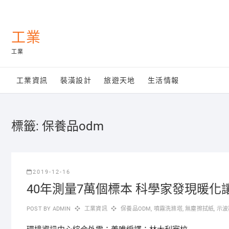
Skip
to
content
工業
工業
工業資訊
裝潢設計
旅遊天地
生活情報
標籤:
保養品odm
2019-12-16
40年測量7萬個標本 科學家發現暖
POST BY
ADMIN
工業資訊
保養品ODM
,
噴霧洗滌塔
,
無塵擦拭紙
,
示波