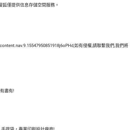
搜狐僅提供信息存儲空間服務。
ontent.nav.9.15547950851918j6oPHd,如有侵權,請聯繫我們,我們將
有盡有!
、手提袋，專業印刷設計廠商!