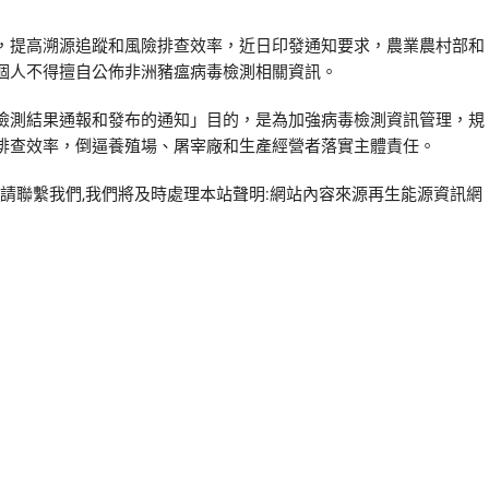
，提高溯源追蹤和風險排查效率，近日印發通知要求，農業農村部和
個人不得擅自公佈非洲豬瘟病毒檢測相關資訊。
檢測結果通報和發布的通知」目的，是為加強病毒檢測資訊管理，規
排查效率，倒逼養殖場、屠宰廠和生產經營者落實主體責任。
w/,如有侵權請聯繫我們,我們將及時處理本站聲明:網站內容來源再生能源資訊網