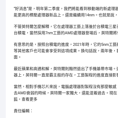
“好消息”是，明年第二季度，我們將能看到移動端的新處理器Ti
能更高的標壓處理器新品上，還是繼續用14nm。也就是說，
不管英特爾怎麼解釋，它在處理器工藝上落後於台積電三星
台積電，當然採用7nm工藝的AMD處理器登場后，英特爾
有意思的是，按照台積電的進度，2021年時，它的5nm工
等其他客戶也可能會享受到這項成果。換句話說，兩年後，我們
面。
最近蘋果和高通和解，英特爾則黯然退出了手機基帶市場。
器上，英特爾一直是霸主般的存在，工藝製程的進度直接影
當然，相對手機芯片來說，電腦處理器對製程沒有那麼敏感
去AMD衰弱的時候，英特爾一家獨大，還能混着過去。現在
狐，查看更多
責任編輯：