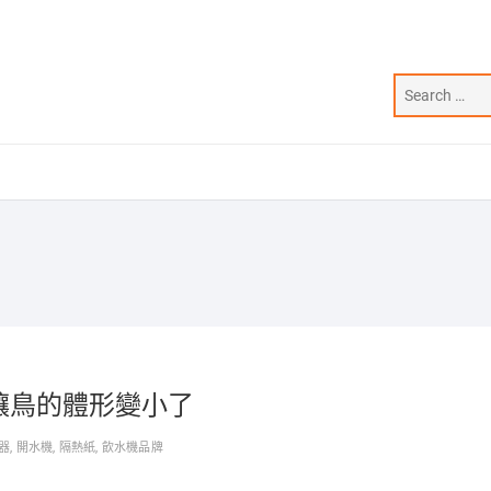
化讓鳥的體形變小了
器
,
開水機
,
隔熱紙
,
飲水機品牌