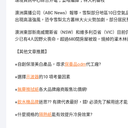
環境資訊中心綜合外電；姜唯編譯；林大利審校
澳洲廣播公司（ABC News）報導，雪梨部分地區10日
出現高溫強風，恐令雪梨北方叢林大火火勢加劇，部分居民
澳洲東部新南威爾斯省（NSW）和維多利亞省（VIC）目前
少已有4人因野火喪命，超過680間房屋被毀，燒掉的灌木林
【其他文章推薦】
※自創保溼美白產品，尋求
保養品odm
代工廠?
※選擇
示波器
的10 項考量因素
※
無塵擦拭紙
各大品牌廠商販售比價網!
※
飲水機品牌
迷思?? 有牌代表最好，錯! 必須先了解用途才
※什麼規格的
隔熱紙
能有效提升冷房效果?