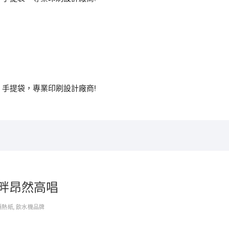
、手提袋，專業印刷設計廠商!
畔昂然高唱
隔熱紙
,
飲水機品牌