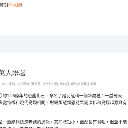
能買對
開水機
!
萬人聯署
M
,
側火烤爐
,
沙威瑪機
,
滑鼠墊
,
真空封口機
,
示波器
,
自動旋轉烤玉米機
約1.25億年的恐龍化石，命名了尾羽龍科一個新屬種：干戚刑天
多處特徵和現代鳥類相同，對竊蛋龍類恐龍早期演化和鳥類起源具有
是一類能夠快速奔跑的恐龍，其前肢短小，雖然長有羽毛，但並不能