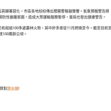
空氣品質顯著惡化，市區各地紛紛傳出煙霧警報器聲響。
氣象預報警告將
預防性撤離家園。
造成大眾運輸服務暫停，當局也發出健康警告。
仍有超過100多處叢林火勢，其中許多是從11月燃燒至今。
截至目前
達100萬餘公頃。
能買對
開水機
!