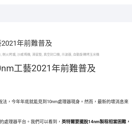
2021年前難普及
M
,
側火烤爐
,
沙威瑪機
,
滑鼠墊
,
真空封口機
,
示波器
,
自動旋轉烤玉米機
nm工藝2021年前難普及
法，今年年底就能見到10nm處理器現身。然而，最新的壞消息來
幾年的處理器平台。我們可以看到，
英特爾要擺脫14nm製程相當困難，