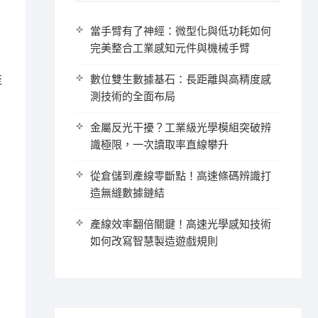
當手臂有了神經：微型化與低功耗如何
完美整合工業感知元件與機械手臂
數位雙生數據基石：長距離與高精度感
至
測技術的全面布局
金屬反光干擾？工業級光學模組突破辨
識極限，一次讀取率直線攀升
從倉儲到產線零斷點！高速條碼辨識打
造無縫數據鏈結
產線效率翻倍關鍵！高速光學感知技術
如何改寫智慧製造遊戲規則