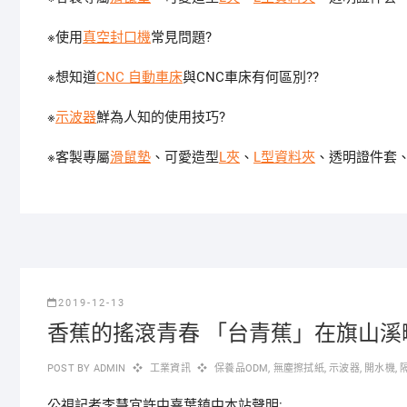
※使用
真空封口機
常見問題?
※想知道
CNC 自動車床
與CNC車床有何區別??
※
示波器
鮮為人知的使用技巧?
※客製專屬
滑鼠墊
、可愛造型
L夾
、
L型資料夾
、透明證件套
2019-12-13
香蕉的搖滾青春 「台青蕉」在旗山溪
POST BY
ADMIN
工業資訊
保養品ODM
,
無塵擦拭紙
,
示波器
,
開水機
,
公視記者李慧宜許中熹葉鎮中本站聲明: