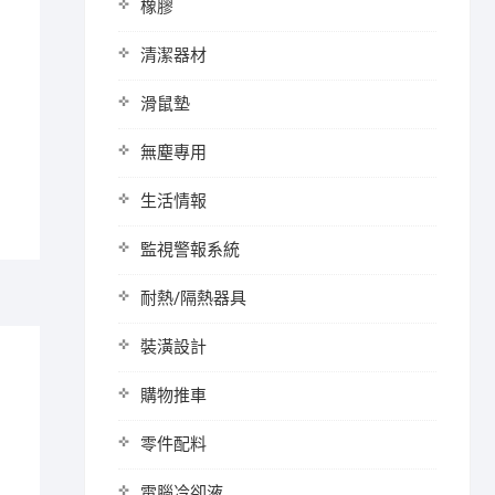
橡膠
清潔器材
滑鼠墊
無塵專用
生活情報
監視警報系統
耐熱/隔熱器具
裝潢設計
購物推車
零件配料
電腦冷卻液