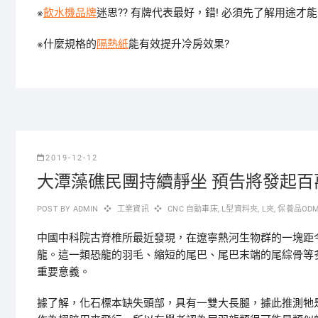
※
飲水機品牌
迷思?? 有牌代表最好，錯! 必須先了解用途才
※什麼規格的
隔熱紙
能有效提升冷房效果?
2019-12-12
大潭藻礁民團持續靜坐 預告將發起百
POST BY
ADMIN
工業資訊
CNC 自動車床
,
L型資料夾
,
L夾
,
保養品OD
中國中科院古脊椎所最近發現，在遼寧熱河生物群的一塊距今
龍。
這一類恐龍的羽毛、縮短的尾巴、尾巴末端的尾綜骨等
重要意義。
據了解，化石標本缺失頭部，具有一雙大長腿，據此推測牠