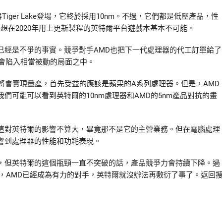
ger Lake登場，它終於採用10nm。不過，它們都是低壓產品，性
想在2020年用上更新製程的英特爾平台遊戲本基本不可能。
已經是不爭的事實。競爭對手AMD也把下一代處理器的代工訂單給了
將會陷入相當被動的局面之中。
藝將會實現量產，首先受益的應該是蘋果的A系列處理器。但是，AMD
可能可以看到英特爾的10nm處理器和AMD的5nm產品對抗的畫
這對英特爾的影響不算大，畢竟那不是它的主營業務。但在電腦處理
響到處理器的性能和功耗表現。
，但英特爾的這個瓶頸一直不突破的話，產品競爭力會持續下降。過
，AMD已經成為有力的對手，英特爾就沒辦法再敷衍了事了。
返回