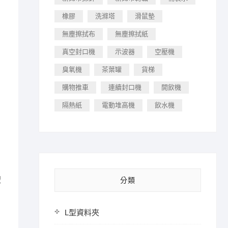
橡膠
洗滌塔
滑鼠墊
無塵擦拭布
無塵擦拭紙
真空封口機
示波器
空壓機
臭氧機
茶葉罐
貨梯
購物推車
連續封口機
開飲機
隔熱紙
電動堆高機
飲水機
搜
分類
L型資料夾