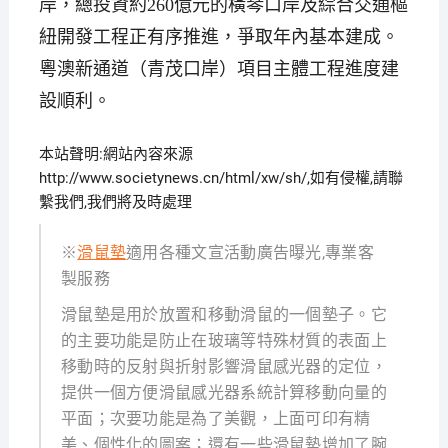
岸，總投資約260億元的橫琴口岸及綜合交通樞
紐開發工程正有序推進，爭取年內基本建成。
粵澳新通道（青茂口岸）項目主體工程進度建
設順利。
本站聲明:網站內容來源
http://www.societynews.cn/html/xw/sh/,如有侵權,請聯
繫我們,我們將及時處理
※
滑鼠墊
適用各種文宣活動廣告曝光,專業客
製服務
滑鼠墊是用於放置和移動滑鼠的一個墊子。它
的主要功能是防止在玻璃等特殊材質的表面上
移動時的反射與折射影響滑鼠感光器的定位，
提供一個方便滑鼠感光器系統計算移動向量的
平面；次要功能是為了美觀，上面可印有精
美、個性化的圖案；還有一些滑鼠墊增加了腕