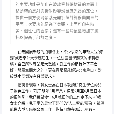
的主要功能是防止在玻璃等特殊材質的表面上
移動時的反射與折射影響滑鼠感光器的定位，
提供一個方便滑鼠感光器系統計算移動向量的
平面；次要功能是為了美觀，上面可印有精
美、個性化的圖案；還有一些滑鼠墊增加了腕
托以提高手部舒適度。
在老國展舉辦的招聘會上，不少求職的年輕人是“海
歸”或者京外大學應屆生。一位法國留學歸來的求職者
稱，自己所學專業是大數據，對工作的期待除了平台
好、發展空間大之外，更在意是否能解決北京戶口，對
於薪水反倒沒有具體要求。
招聘會現場，韓女士為在日本攻讀研究生學位的兒
子物色工作，“孩子明年3月畢業，通常2月至6月是日本
的招聘季，我們希望今年6月就把他的工作定下來。”韓
女士介紹，兒子學的是當下熱門的“人工智能”專業，希望
能進大型互聯網公司工作，期待月薪在3萬元左右。