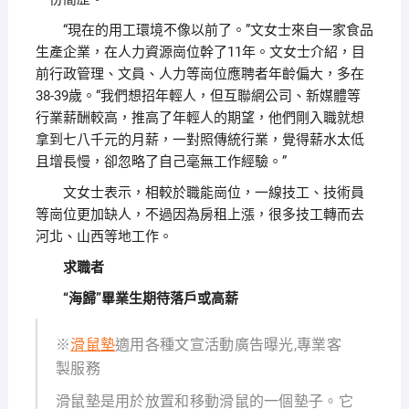
“現在的用工環境不像以前了。”文女士來自一家食品
生產企業，在人力資源崗位幹了11年。文女士介紹，目
前行政管理、文員、人力等崗位應聘者年齡偏大，多在
38-39歲。“我們想招年輕人，但互聯網公司、新媒體等
行業薪酬較高，推高了年輕人的期望，他們剛入職就想
拿到七八千元的月薪，一對照傳統行業，覺得薪水太低
且增長慢，卻忽略了自己毫無工作經驗。”
文女士表示，相較於職能崗位，一線技工、技術員
等崗位更加缺人，不過因為房租上漲，很多技工轉而去
河北、山西等地工作。
求職者
“海歸”畢業生期待落戶或高薪
※
滑鼠墊
適用各種文宣活動廣告曝光,專業客
製服務
滑鼠墊是用於放置和移動滑鼠的一個墊子。它