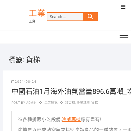
Skip
Top
to
工業
Men
Search
content
工業
…
標籤:
貨梯
2021-08-24
中國石油1月海外油氣當量896.6萬噸_
POST BY
ADMIN
工業資訊
堆高機
,
沙威瑪機
,
貨梯
※各種攤販小吃設備,
沙威瑪機
應有盡有!
烤爐是以形成熱空氣來烘烤烹調食品的一種裝置，一