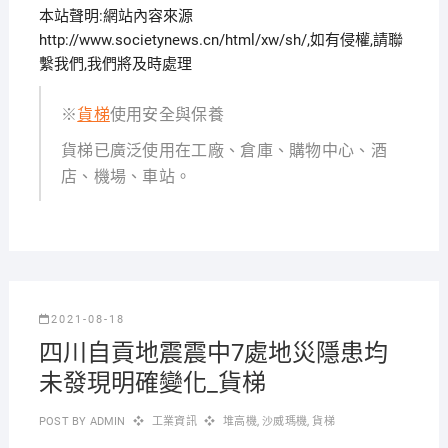
本站聲明:網站內容來源
http://www.societynews.cn/html/xw/sh/,如有侵權,請聯
繫我們,我們將及時處理
※
貨梯
使用安全與保養
貨梯已廣泛使用在工廠、倉庫、購物中心、酒
店、機場、車站。
2021-08-18
四川自貢地震震中7處地災隱患均
未發現明確變化_貨梯
POST BY
ADMIN
工業資訊
堆高機
,
沙威瑪機
,
貨梯