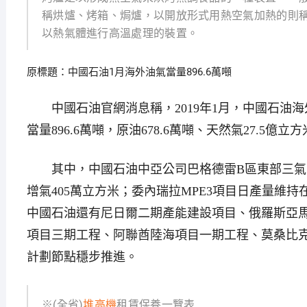
稱烘爐、烤箱、焗爐，以開放形式用熱空氣加熱的則
以熱氣體進行高溫處理的裝置。
原標題：中國石油1月海外油氣當量896.6萬噸
中國石油官網消息稱，2019年1月，中國石油海
當量896.6萬噸，原油678.6萬噸、天然氣27.5
其中，中國石油中亞公司巴格德雷B區東部三氣田
增氣405萬立方米；委內瑞拉MPE3項目日產量維持
中國石油還有尼日爾二期產能建設項目、俄羅斯亞馬
項目三期工程、阿聯酋陸海項目一期工程、莫桑比克
計劃節點穩步推進。
※(全省)
堆高機
租賃保養一覽表