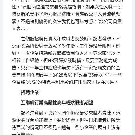
性，“這個崗位經常需要熬夜趕後期，如果女性入職一段
時間后承受不了壓力提出辭職，會導致公司人員流動頻
繁，不過特別優秀的女生我們也可以考慮。”該公司負責
人表示。
在傾聽招聘負責人和求職者交談時，記者發現，不
少企業為招賢納士放寬了對年齡、工作經驗等限制。例
如，一家企業招聘新媒體運營崗位人才，要求兩年以上
相關工作經驗，但HR實際交談時稱，只要業務能力成
熟，只有一年工作經驗也無妨。還有一家招聘文員的企
業直接將招聘啟事上的“28歲以下”改為“35歲以下”，一些
企業將“六險”的特色福利用彩紙打印出來，貼在展區。
招聘企業
互聯網行業高薪推高年輕求職者期望
記者注意到，央企、國企仍然最受求職者青睞，這
類企業展台前能摞上十幾份簡歷，但往日求職者排隊等
待面試的情況已不多見。還有一些小企業的展台上沒有
一份簡歷。