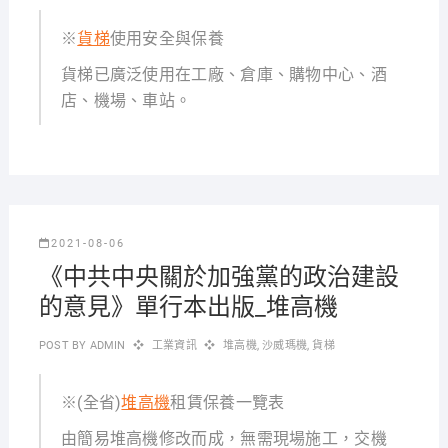
※
貨梯
使用安全與保養
貨梯已廣泛使用在工廠、倉庫、購物中心、酒
店、機場、車站。
2021-08-06
《中共中央關於加強黨的政治建設
的意見》單行本出版_堆高機
POST BY
ADMIN
工業資訊
堆高機
,
沙威瑪機
,
貨梯
※(全省)
堆高機
租賃保養一覽表
由簡易堆高機修改而成，無需現場施工，交機