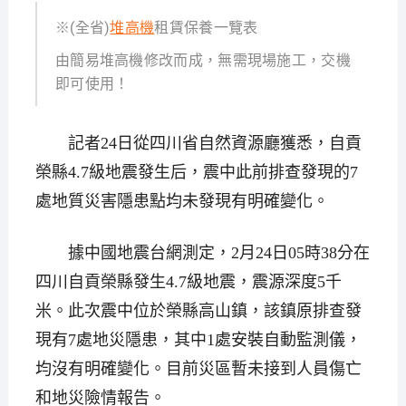
※(全省)
堆高機
租賃保養一覽表
由簡易堆高機修改而成，無需現場施工，交機
即可使用！
記者24日從四川省自然資源廳獲悉，自貢
榮縣4.7級地震發生后，震中此前排查發現的7
處地質災害隱患點均未發現有明確變化。
據中國地震台網測定，2月24日05時38分在
四川自貢榮縣發生4.7級地震，震源深度5千
米。此次震中位於榮縣高山鎮，該鎮原排查發
現有7處地災隱患，其中1處安裝自動監測儀，
均沒有明確變化。目前災區暫未接到人員傷亡
和地災險情報告。