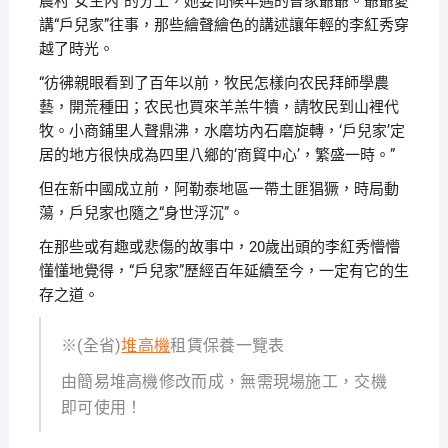
農村“女主內”的分工，她要伺候年邁的曹家爺爺。爺爺愛
講“戶兒家”往事，那些繪聲繪色的講述讓年輕的李紅秀穿
越了時光。
“彷彿親眼看到了百年以前，牧民怎樣向农民拜師學農
藝，開荒種田；农民也買來羊羔牛犢，請牧民到山裡代
牧。小商鋪里人聲鼎沸，水磨坊內石磨旋轉，‘戶兒家’定
居的地方很快成為四里八鄉的‘商貿中心’，繁盛一時。”
但在新中國成立前，阿勒泰地區一帶土匪猖獗，時局動
蕩，戶兒家也隨之“身世浮沉”。
在那些或有趣或悲傷的故事中，20歲出頭的李紅秀懵懵
懂懂地覺得，“戶兒家”歷經百年延續至今，一定有它的生
存之道。
※(全省)
堆高機
租賃保養一覽表
由簡易堆高機修改而成，無需現場施工，交機
即可使用！