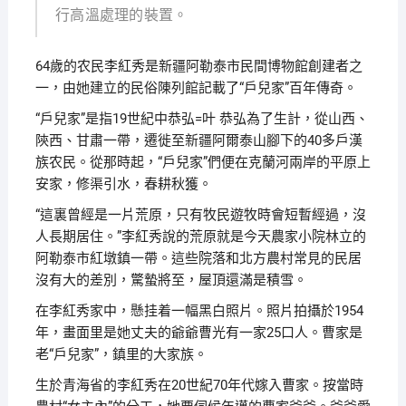
行高溫處理的裝置。
64歲的农民李紅秀是新疆阿勒泰市民間博物館創建者之
一，由她建立的民俗陳列館記載了“戶兒家”百年傳奇。
“戶兒家”是指19世紀中恭弘=叶 恭弘為了生計，從山西、
陝西、甘肅一帶，遷徙至新疆阿爾泰山腳下的40多戶漢
族农民。從那時起，“戶兒家”們便在克蘭河兩岸的平原上
安家，修渠引水，春耕秋獲。
“這裏曾經是一片荒原，只有牧民遊牧時會短暫經過，沒
人長期居住。”李紅秀說的荒原就是今天農家小院林立的
阿勒泰市紅墩鎮一帶。這些院落和北方農村常見的民居
沒有大的差別，驚蟄將至，屋頂還滿是積雪。
在李紅秀家中，懸挂着一幅黑白照片。照片拍攝於1954
年，畫面里是她丈夫的爺爺曹光有一家25口人。曹家是
老“戶兒家”，鎮里的大家族。
生於青海省的李紅秀在20世紀70年代嫁入曹家。按當時