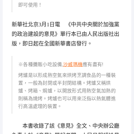
即可使用！
新華社北京3月1日電 《中共中央關於加強黨
的政治建設的意見》單行本已由人民出版社出
版，即日起在全國新華書店發行。
※各種攤販小吃設備,
沙威瑪機
應有盡有!
烤爐是以形成熱空氣來烘烤烹調食品的一種裝
置，一般為封閉或半封閉結構。烤爐又稱烘
爐、烤箱、焗爐，以開放形式用熱空氣加熱的
則稱為燒烤。烤爐也可以用來泛指以熱氣體進
行高溫處理的裝置。
本書收錄了該《意見》全文、中央辦公廳