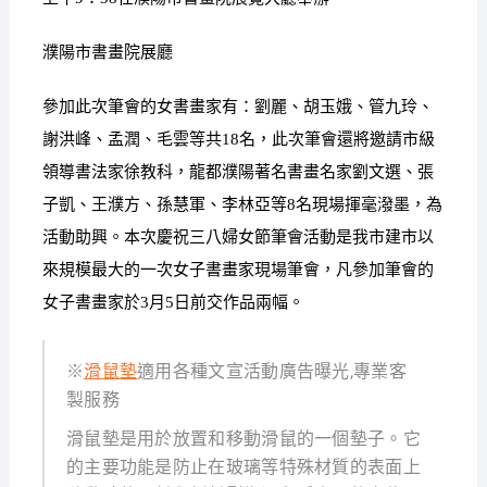
濮陽市書畫院展廳
參加此次筆會的女書畫家有：劉麗、胡玉娥、管九玲、
謝洪峰、孟潤、毛雲等共18名，此次筆會還將邀請市級
領導書法家徐教科，龍都濮陽著名書畫名家劉文選、張
子凱、王濮方、孫慧軍、李林亞等8名現場揮毫潑墨，為
活動助興。本次慶祝三八婦女節筆會活動是我市建市以
來規模最大的一次女子書畫家現場筆會，凡參加筆會的
女子書畫家於3月5日前交作品兩幅。
※
滑鼠墊
適用各種文宣活動廣告曝光,專業客
製服務
滑鼠墊是用於放置和移動滑鼠的一個墊子。它
的主要功能是防止在玻璃等特殊材質的表面上