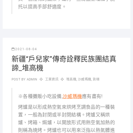
托以提高手部舒適度。
2021-08-04
新疆“戶兒家”傳奇詮釋民族團結真
諦_堆高機
POST BY
ADMIN
工業資訊
堆高機
,
沙威瑪機
,
貨梯
※各種攤販小吃設備,
沙威瑪機
應有盡有!
烤爐是以形成熱空氣來烘烤烹調食品的一種裝
置，一般為封閉或半封閉結構。烤爐又稱烘
爐、烤箱、焗爐，以開放形式用熱空氣加熱的
則稱為燒烤。烤爐也可以用來泛指以熱氣體進