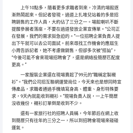
上午10點多，隨着更多求職者到來，冷清的場館逐
漸熱鬧起來。但記者發現，過道上扎堆兒站着的多是招
聘銷售的工作人員，大約佔了三分之一。場館喇叭不斷
提醒參展者落座，不要在過道發放企業宣傳單。“公司正
在發展，我們的需求挺急迫的。”一位招聘企業負責人提
出下午就可以去公司面試。前來尋找工作機會的應屆生
小周告訴記者，她不考慮做銷售，但卻多次被“搭訕”，
“今後可能不會來現場招聘會了，還是網絡投簡歷匹配度
更高。”
一家服裝企業還在現場賣起了99元的“職稱定製襯
衫”。“我們公司招互聯網運營崗位，今天來也是想同時宣
傳產品，求職者通過手機填寫身高、體重、身形特殊要
求，9天內就能收到襯衫。”現場負責人說，一上午簡歷
沒收幾份，襯衫訂單倒是收到不少。
還有一家旅行社的招聘人員稱，今年節后在網上收
到簡歷只有往年的三分之一，所以到招聘會現場來碰碰
運氣。