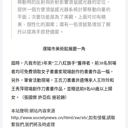
移動時的反射與折射影響滑鼠感光器的定位，
提供一個方便滑鼠感光器系統計算移動向量的
平面；次要功能是為了美觀，上面可印有精
美、個性化的圖案；還有一些滑鼠墊增加了腕
托以提高手部舒適度。
濮陽市美術館展廳一角
屆時，凡我市近3年來“三八紅旗手”獲得者，前38名到場
者均可免費領取女子書畫家現場創作的書畫作品一幅，
另外，筆會活動現場，王氏刀書畫非遺傳承人王玲玲和
王秀萍現場創作刀書畫作品，並贈送前8名60歲以上婦
女。（張國傑 許亞彪 施若錦）
本站聲明:網站內容來源
http://www.societynews.cn/html/xw/sh/,如有侵權,請聯
繫我們,我們將及時處理