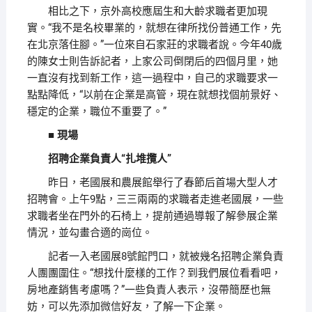
相比之下，京外高校應屆生和大齡求職者更加現
實。“我不是名校畢業的，就想在律所找份普通工作，先
在北京落住腳。”一位來自石家莊的求職者說。今年40歲
的陳女士則告訴記者，上家公司倒閉后的四個月里，她
一直沒有找到新工作，這一過程中，自己的求職要求一
點點降低，“以前在企業是高管，現在就想找個前景好、
穩定的企業，職位不重要了。”
■ 現場
招聘企業負責人“扎堆攬人”
昨日，老國展和農展館舉行了春節后首場大型人才
招聘會。上午9點，三三兩兩的求職者走進老國展，一些
求職者坐在門外的石椅上，提前通過導報了解參展企業
情況，並勾畫合適的崗位。
記者一入老國展8號館門口，就被幾名招聘企業負責
人團團圍住。“想找什麼樣的工作？到我們展位看看吧，
房地產銷售考慮嗎？”一些負責人表示，沒帶簡歷也無
妨，可以先添加微信好友，了解一下企業。