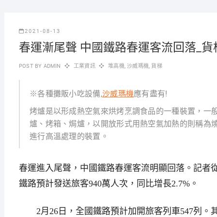
2021-08-13
春運漸尾聲 中國鐵路春運客流回落_貨
POST BY
ADMIN
工業資訊
堆高機
,
沙威瑪機
,
貨梯
※各種攤販小吃設備,
沙威瑪機
應有盡有!
烤爐是以形成熱空氣來烘烤烹調食品的一種裝置，一
爐、烤箱、焗爐，以開放形式用熱空氣加熱的則稱為
進行高溫處理的裝置。
春運進入尾聲，中國鐵路春運客流明顯回落。記者從
鐵路預計發送旅客940萬人次，同比增長2.7%。
2月26日，全國鐵路預計加開旅客列車547列。