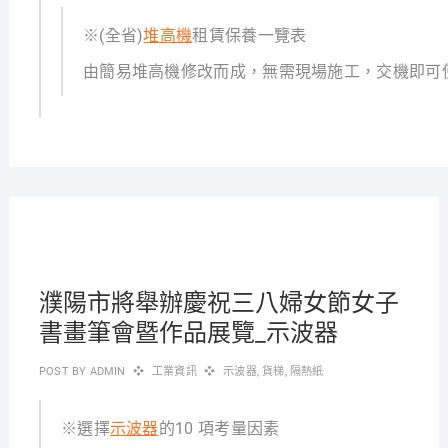
※(全省)
堆高機
租賃保養一覽表
由簡易堆高機修改而成，無需現場施工，交機即可
2021-
08-12
濮陽市將舉辦慶祝三八婦女節女子
書畫筆會暨作品展覽_示波器
POST BY
ADMIN
工業資訊
示波器
,
貨梯
,
隔熱紙
※選擇
示波器
的10 項考量因素