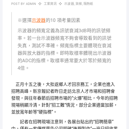
POST BY
ADMIN
工業資訊
示波器
,
貨梯
,
隔熱紙
※選擇
示波器
的10 項考量因素
示波器的頻寬定義為訊號衰減3dB時的訊號頻
率。若一台示波器頻寬不夠會導致看到的訊號
失真，測試不準確。頻寬指標主要體現在衰減
器與放大器的指標。即時取樣率體現出示波器
的ADC的指標。取樣率通常要大於等於頻寬的
4倍。
正月十五之後，大批返鄉人才回京務工，企業也進入
招聘高峰。新京報記者昨日走訪北京人才市場和招聘會
發現，與往年春節后招聘市場的“火爆”相比，今年的招聘
現場稍顯冷清。針對“招工難”情況，部分企業適當加薪，
並放寬年齡等“硬指標”。
記者在招聘現場注意到，各展台貼出的“招聘簡章”
中，僅有一家傳媒廣告公司明確“後期製作”一崗只招收男