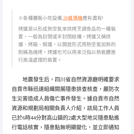
※各種攤販小吃設備,
沙威瑪機
應有盡有!
烤爐是以形成熱空氣來烘烤烹調食品的一種裝
置，一般為封閉或半封閉結構。烤爐又稱烘
爐、烤箱、焗爐，以開放形式用熱空氣加熱的
則稱為燒烤。烤爐也可以用來泛指以熱氣體進
行高溫處理的裝置。
地震發生后，四川省自然資源廳明確要求
自貢市縣迅速組織開展隱患排查核查，嚴防次
生災害造成人員傷亡事件發生。據自貢市自然
資源和規劃局相關負責人介紹，該局工作人員
已於6時44分對高山鎮的2處大型地災隱患點進
行電話核實，隱患點無明顯變化，並立即通知