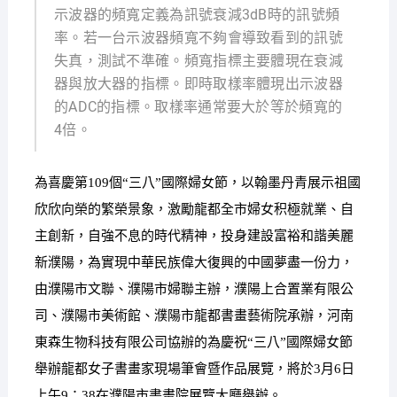
示波器的頻寬定義為訊號衰減3dB時的訊號頻
率。若一台示波器頻寬不夠會導致看到的訊號
失真，測試不準確。頻寬指標主要體現在衰減
器與放大器的指標。即時取樣率體現出示波器
的ADC的指標。取樣率通常要大於等於頻寬的
4倍。
為喜慶第109個“三八”國際婦女節，以翰墨丹青展示祖國
欣欣向榮的繁榮景象，激勵龍都全市婦女积極就業、自
主創新，自強不息的時代精神，投身建設富裕和諧美麗
新濮陽，為實現中華民族偉大復興的中國夢盡一份力，
由濮陽市文聯、濮陽市婦聯主辦，濮陽上合置業有限公
司、濮陽市美術館、濮陽市龍都書畫藝術院承辦，河南
東森生物科技有限公司協辦的為慶祝“三八”國際婦女節
舉辦龍都女子書畫家現場筆會暨作品展覽，將於3月6日
上午9：38在濮陽市書畫院展覽大廳舉辦。