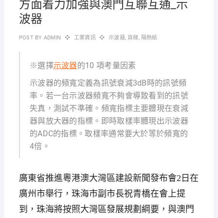
方面着力加強與澳門互聯互通_示
波器
POST BY
ADMIN
工業資訊
示波器
,
貨梯
,
隔熱紙
※選擇
示波器
的10 項考量因素
示波器的頻寬定義為訊號衰減3dB時的訊號頻
率。若一台示波器頻寬不夠會導致看到的訊號
失真，測試不準確。頻寬指標主要體現在衰減
器與放大器的指標。即時取樣率體現出示波器
的ADC的指標。取樣率通常要大於等於頻寬的
4倍。
廣東省推進粵港澳大灣區建設新聞發布會2日在
廣州市舉行，珠海市副市長祝青橋在會上提
到，珠海將按照大灣區發展規劃綱要，與澳門