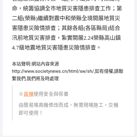
命，統籌協調全市地質災害隱患排查工作；第
二組(榮縣)繼續對震中和榮縣全境開展地質災
害隱患災險情排查；其餘各組(各區縣局)結合
汛前地質災害排查，紮實開展2.24榮縣高山鎮
4.7級地震地質災害隱患災險情排查。
本站聲明:網站內容來源
http://www.societynews.cn/html/xw/sh/,如有侵權,請聯
繫我們,我們將及時處理
※
貨梯
使用安全與保養
由簡易堆高機修改而成，無需現場施工，交機
即可使用！