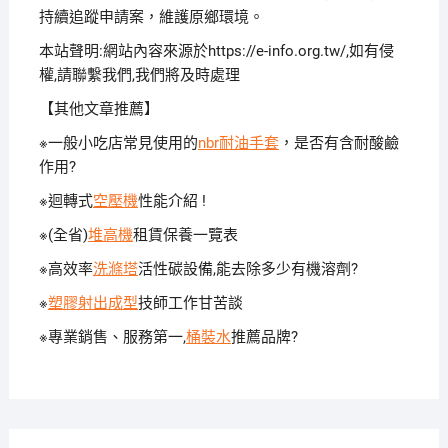
持續追蹤申請案，維護原鄉環境。
本站聲明:網站內容來源於https://e-info.org.tw/,如有侵
權,請聯繫我們,我們將及時處理
【其他文章推薦】
※一般小吃店常見使用的
nbr耐油手套
，是否有含耐酸鹼
作用?
※迴轉式
空壓機
性能介紹 !
※(全省)
堆高機
租賃保養一覽表
※高效率
洗滌塔
活性碳設備,能去除多少有機溶劑?
※
塑膠射出成型
技師工作甘苦談
※專業銷售、服務第一,
桶裝水
推薦品牌?