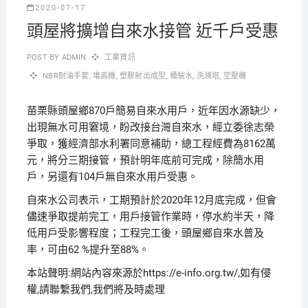
2020-07-17
頭屋將擴增自來水接管 近千戶受惠
POST BY
ADMIN
工業資訊
NBR耐油手套
,
堆高機
,
塑膠射出成型
,
桶裝水
,
洗滌塔
,
空壓機
苗栗縣頭屋鄉870戶簡易自來水用戶，近年因水源缺少，
出現無水可用窘境，盼改接台灣自來水，經立委徐志榮
爭取，獲經濟部水利署同意補助，總工程經費為8162萬
元，將分三期接管，預計明年底前可完成，除簡水用
戶，另還有104戶無自來水用戶受惠。
自來水公司表示，工期預計於2020年12月底完成，但會
儘速爭取提前完工，用戶接管作業時，停水約半天，降
低用戶受影響程度；工程完工後，頭屋鄉自來水普及
率，可由62 %提升至88%。
本站聲明:網站內容來源於https://e-info.org.tw/,如有侵
權,請聯繫我們,我們將及時處理