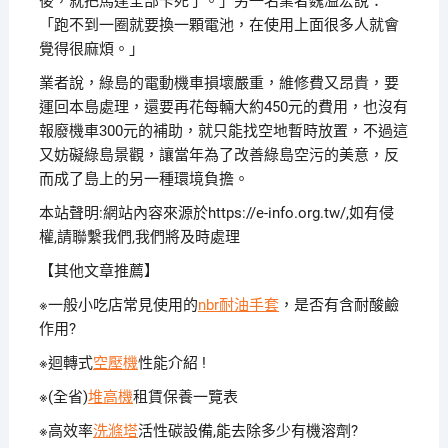
後，就把馬達全部卡死了。」另一名業者魏溢宏說：
「跑不到一圈就要換一顆電池，在使用上面很多人就會
覺得很麻煩。」
業者說，綠島的電動機車損壞嚴重，維修費又昂貴，要
運回本島處理，還要再花每輛大約450元的費用，也沒有
報廢機車300元的補助，就只能找空地暫時放置，不過這
又妨礙綠島景觀，讓當年為了改善綠島空污的美意，反
而成了島上的另一種環境負擔。
本站聲明:網站內容來源於https://e-info.org.tw/,如有侵
權,請聯繫我們,我們將及時處理
【其他文章推薦】
※一般小吃店常見使用的
nbr耐油手套
，是否有含耐酸鹼
作用?
※迴轉式
空壓機
性能介紹 !
※(全省)
堆高機
租賃保養一覽表
※高效率
洗滌塔
活性碳設備,能去除多少有機溶劑?