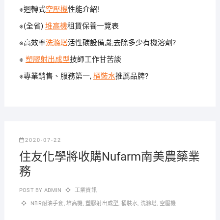
※迴轉式
空壓機
性能介紹!
※(全省)
堆高機
租賃保養一覽表
※高效率
洗滌塔
活性碳設備,能去除多少有機溶劑?
※
塑膠射出成型
技師工作甘苦談
※專業銷售、服務第一,
桶裝水
推薦品牌?
2020-07-22
住友化學將收購Nufarm南美農藥業
務
POST BY
ADMIN
工業資訊
NBR耐油手套
,
堆高機
,
塑膠射出成型
,
桶裝水
,
洗滌塔
,
空壓機