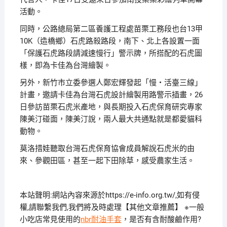
活動。
同時，公路總局第二區養護工程處苗栗工務段也台13甲
10K（造橋鄉）石虎路殺路段，南下、北上各設置一面
「保護石虎路段請減速慢行」警示牌，所搭配的石虎圖
樣，即為卡佳為台灣繪製。
另外，新竹市立委參選人鄭宏輝發起「慢‧活臺三線」
計畫，邀請卡佳為台灣石虎設計繪製用路警示插畫，26
日參訪苗栗石虎米產地，與長期投入石虎保育研究專家
陳美汀碰面，陳美汀說，兩人最大共通點就是都愛貓科
動物。
莫洛措娃聽取台灣石虎保育協會成員解說石虎米的由
來、參觀田區，甚至一起下田除草，感受農家生活。
本站聲明:網站內容來源於https://e-info.org.tw/,如有侵
權,請聯繫我們,我們將及時處理【其他文章推薦】 ※一般
小吃店常見使用的
nbr耐油手套
，是否有含耐酸鹼作用?