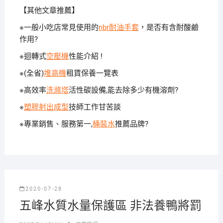
【其他文章推薦】
※一般小吃店常見使用的
nbr耐油手套
，是否有含耐酸鹼
作用?
※迴轉式
空壓機
性能介紹 !
※(全省)
堆高機
租賃保養一覽表
※高效率
洗滌塔
活性碳設備,能去除多少有機溶劑?
※
塑膠射出成型
技師工作甘苦談
※專業銷售、服務第一,
桶裝水
推薦品牌?
2020-07-28
五峰水質水量保護區 非法養鴨將罰