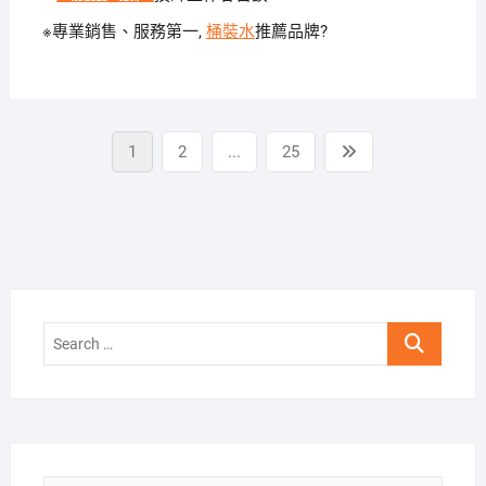
※專業銷售、服務第一,
桶裝水
推薦品牌?
文
Page
Page
Page
Next
1
2
...
25
章
page
分
頁
Search
…