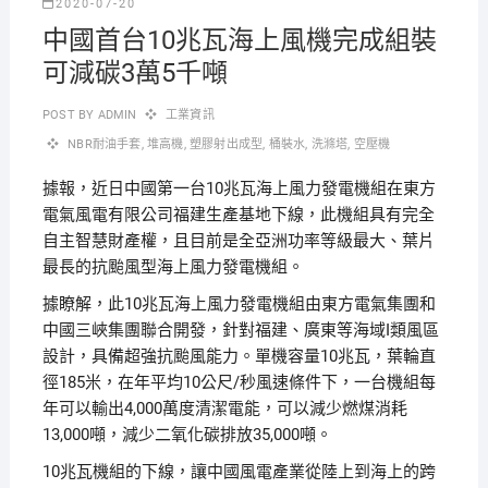
2020-07-20
中國首台10兆瓦海上風機完成組裝
可減碳3萬5千噸
POST BY
ADMIN
工業資訊
NBR耐油手套
,
堆高機
,
塑膠射出成型
,
桶裝水
,
洗滌塔
,
空壓機
據報，近日中國第一台10兆瓦海上風力發電機組在東方
電氣風電有限公司福建生產基地下線，此機組具有完全
自主智慧財產權，且目前是全亞洲功率等級最大、葉片
最長的抗颱風型海上風力發電機組。
據瞭解，此10兆瓦海上風力發電機組由東方電氣集團和
中國三峽集團聯合開發，針對福建、廣東等海域I類風區
設計，具備超強抗颱風能力。
單機容量10兆瓦，葉輪直
徑185米，在年平均10公尺/秒風速條件下，一台機組每
年可以輸出4,000萬度清潔電能，可以減少燃煤消耗
13,000噸，減少二氧化碳排放35,000噸。
10兆瓦機組的下線，讓中國風電產業從陸上到海上的跨