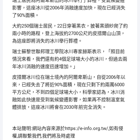
瑞士居民為阿爾卑斯山的冰川舉行了葬禮，受氣候變遷
影響，這座冰川從2006年消融速度加快，現在已經消失
了90%面積。
大約250個瑞士居民，22日穿著黑衣，披著黑頭紗爬了約
兩小時的路程，登上海拔約2700公尺的皮措爾山山頂，
為這座即將消失的冰川舉行葬禮。
瑞士蘇黎世聯邦理工學院冰川專家赫斯表示，「照目前
情況來看，我們還有約4個足球場大小的冰川，但過去兩
年冰川消融的速度迅速增加。」
皮措爾冰川位在瑞士境內的阿爾卑斯山，自從2006年以
來，已經失去了將近90%面積，現在只剩下約兩萬6000
平方公尺，不到四個足球場大小，科學家認為，冰川消
融如此快速是受到氣候變遷影響，如果再不控制溫室氣
體排放，這座冰川將會在2030年前完全消失。
本站聲明:網站內容來源於https://e-info.org.tw/,如有侵
權,請聯繫我們,我們將及時處理