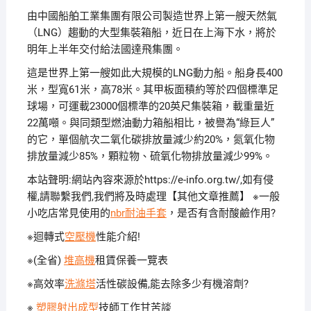
由中國船舶工業集團有限公司製造世界上第一艘天然氣
（LNG）趨動的大型集裝箱船，近日在上海下水，將於
明年上半年交付給法國達飛集團。
這是世界上第一艘如此大規模的LNG動力船。
船身長400
米，型寬61米，高78米。
其甲板面積約等於四個標準足
球場，可運載23000個標準的20英尺集裝箱，載重量近
22萬噸。
與同類型燃油動力箱船相比，被譽為“綠巨人”
的它，單個航次二氧化碳排放量減少約20%，氮氧化物
排放量減少85%，顆粒物、硫氧化物排放量減少99%。
本站聲明:網站內容來源於https://e-info.org.tw/,如有侵
權,請聯繫我們,我們將及時處理【其他文章推薦】 ※一般
小吃店常見使用的
nbr耐油手套
，是否有含耐酸鹼作用?
※迴轉式
空壓機
性能介紹!
※(全省)
堆高機
租賃保養一覽表
※高效率
洗滌塔
活性碳設備,能去除多少有機溶劑?
※
塑膠射出成型
技師工作甘苦談