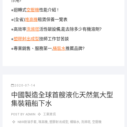
作用?
※迴轉式
空壓機
性能介紹 !
※(全省)
堆高機
租賃保養一覽表
※高效率
洗滌塔
活性碳設備,能去除多少有機溶劑?
※
塑膠射出成型
技師工作甘苦談
※專業銷售、服務第一,
桶裝水
推薦品牌?
2020-07-14
中國製造全球首艘液化天然氣大型
集裝箱船下水
POST BY
ADMIN
工業資訊
NBR耐油手套
,
堆高機
,
塑膠射出成型
,
桶裝水
,
洗滌塔
,
空壓機