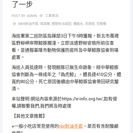
了一步
POST BY
ADMIN
工業資訊
NBR耐油手套
,
堆高機
,
塑膠射出成型
,
桶裝水
,
洗滌塔
,
空壓機
海巡署第二巡防區指揮部3日下午5時獲報，新北市萬裡
區野柳岬岸際鯨豚擱淺，立即派遣野柳安檢所前往查
看，並通報基隆市動物保護防疫所及中華鯨豚協會到場
處置。
海巡人員抵達時，發現鯨豚已無生命跡象，經中華鯨豚
協會判斷為一條成年之「偽虎鯨」，體長達410公分、體
寬約80公分，死亡原因後續由中華鯨豚協會帶回研究釐
清。
本站聲明:網站內容來源於https://e-info.org.tw/,如有侵
權,請聯繫我們,我們將及時處理
【其他文章推薦】
※一般小吃店常見使用的
nbr耐油手套
，是否有含耐酸鹼