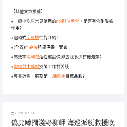
【其他文章推薦】
※一般小吃店常見使用的
nbr耐油手套
，是否有含耐酸鹼
作用?
※迴轉式
空壓機
性能介紹 !
※(全省)
堆高機
租賃保養一覽表
※高效率
洗滌塔
活性碳設備,能去除多少有機溶劑?
※
塑膠射出成型
技師工作甘苦談
※專業銷售、服務第一,
桶裝水
推薦品牌?
2020-07-16
偽虎鯨擱淺野柳岬 海巡派艇救援晚