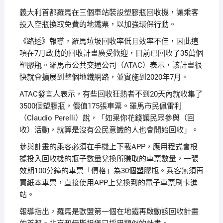
義大利首都羅馬在三個車站裝設塑膠瓶回收機，讓乘客
投入空瓶換取免費的地鐵票，以加強環保行動。
《路透》報導，羅馬垃圾回收率低且效率不佳，因此這
項在7月啟動的回收計畫廣受歡迎，目前已回收了35萬個
塑膠瓶。羅馬市公共交通公司（ATAC）表示，該計畫很
快就會擴展到整個地鐵網路，並實施到2020年7月。
ATAC發言人表示，有些回收狂熱者不到20天內就收集了
3500個塑膠瓶，價值175張車票。羅馬市民佩雷利
（Claudio Perelli）說，「如果你花錢讓民眾參與（回
收）活動，就算是沒有公民意識的人也會開始回收」。
參與計畫的乘客必須在手機上下載APP，應用程式會根
據投入回收機的瓶子數量兌換所賺取的車票數量，一張
效期100分鐘的車票「價格」為30個塑膠瓶。乘客無須再
買紙本車票，直接使用APP上兌換到的電子車票刷卡進
站。
報導指出，羅馬是歐盟第一個在地鐵再啟動該回收計畫