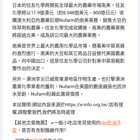
日本的住友化學將開拓全球最大的農藥市場南美。
住友
化學將以11.9億澳元（約8.048億美元、800億日元）收
購澳大利亞的農藥巨頭Nufarm的南美業務，銷售大豆的
除草劑和農藥。
住友化學完成收購後，南美的農藥業務
將超過北美，成為該公司最大的農藥業務。
南美是世界上最大的農用化學品市場，隨著美中貿易展
的激烈進行，南美的大豆和其它商品日益替代美國農產
品，向中國出口。
這是住友化學公司針對美中貿易戰影
響作出的決定。
另外，澳洲旱災已威脅東澳地區作物生產，也打擊澳洲
農業化學業者的獲利，Nufarm在美國的數座廠房也因洪
水受創，Nufarm盼藉此籌資償債。
本站聲明:網站內容來源於https://e-info.org.tw/,如有侵
權,請聯繫我們,我們將及時處理
【其他文章推薦】 ※一般小吃店常見使用的
nbr耐油手
套
，是否有含耐酸鹼作用?