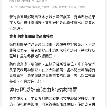
POST BY
ADMIN
工業資訊
NBR耐油手套
,
堆高機
,
塑膠射出成型
,
桶裝水
,
洗滌塔
,
空壓機
新竹縣五峰鄉屬自來水水質水量保護區，有業者被檢舉
在大隘村搭建養鴨場，當地居民憂心養殖廢水可能會污
染水源。
業者申請
相關單位尚未核准
縣府相關單位昨天現勘稽查，現場未見排放廢水，不過
農業處表示，業者雖提出申請但未核准許可，將以違反
區域計畫法移請地政處開罰。
縣府農業處、環保局、五峰分駐所等單位，昨下午會同
民意代表現勘稽查，在上大隘部落一處林間土地確認有
養殖事實。
農業處轉述養鴨業者的說法，表示採旱式法
養鴨，不會製造污染。
違反區域計畫法由地政處開罰
農業處表示，業者五月向縣府提出牧場經營容許使用申
請，須視鴨寮規模，向主管機關辦理建照、使照或合併