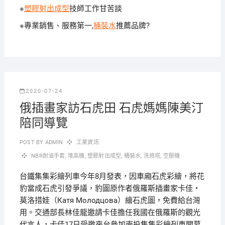
※
塑膠射出成型
技師工作甘苦談
※專業銷售、服務第一,
桶裝水
推薦品牌?
2020-07-24
俄插畫家訪石虎田 石虎媽媽陳美汀
陪同導覽
POST BY
ADMIN
工業資訊
NBR耐油手套
,
堆高機
,
塑膠射出成型
,
桶裝水
,
洗滌塔
,
空壓機
台鐵集集彩繪列車今年8月發表，因車廂石虎彩繪，將花
豹當成石虎引發爭議，豹圖原作者俄羅斯插畫家卡佳‧
莫洛措娃（Катя Молодцова）繪石虎圖，免費給台灣
用。
交通部長林佳龍邀請卡佳擔任我國在俄羅斯的觀光
代言人，卡佳17日受邀來台參加南投集集彩繪列車開幕