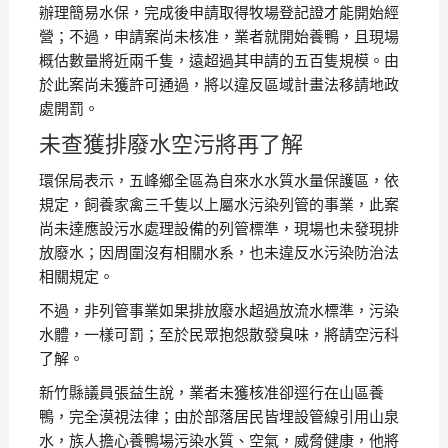
辦理簡易水保，完成後申請取得牧場登記證才能開始經
營；不過，申請案尚未核准，業者就開始養鴨，且現場
概估數量將近兩千隻，遠超過其申請的五百隻規模。
由
於此案尚未獲許可通過，將以違反區域計畫法移請地政
處開罰。
未查獲排廢水空污將再了解
環保局表示，五峰鄉全區為自來水水質水量保護區，依
規定，飼養家禽三千隻以上屬水污染列管的事業，此案
尚未達應設污水處理設備的列管標準，現場也未發現排
放廢水；因周圍沒有相關水系，也未違反水污染防治法
相關規定。
不過，非列管事業如果排放廢水超過放流水標準，污染
水體，一樣可罰；至於民眾抱怨散發臭味，將請空污科
了解。
新竹縣議員張益生說，業者未獲核准卻逕行在山區養
鴨，完全漠視法律；由於部落居民皆埋設管線引用山泉
水，族人擔心養鴨場污染水質、空氣，威脅健康，他將