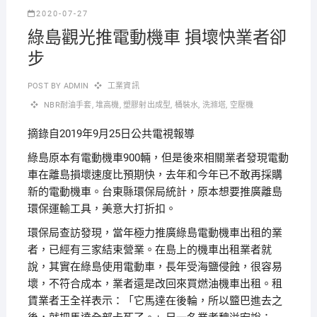
2020-07-27
綠島觀光推電動機車 損壞快業者卻
步
POST BY
ADMIN
工業資訊
NBR耐油手套
,
堆高機
,
塑膠射出成型
,
桶裝水
,
洗滌塔
,
空壓機
摘錄自2019年9月25日公共電視報導
綠島原本有電動機車900輛，但是後來相關業者發現電動
車在離島損壞速度比預期快，去年和今年已不敢再採購
新的電動機車。台東縣環保局統計，原本想要推廣離島
環保運輸工具，美意大打折扣。
環保局查訪發現，當年極力推廣綠島電動機車出租的業
者，已經有三家結束營業。在島上的機車出租業者就
說，其實在綠島使用電動車，長年受海鹽侵蝕，很容易
壞，不符合成本，業者還是改回來買燃油機車出租。租
賃業者王全祥表示：「它馬達在後輪，所以盬巴進去之