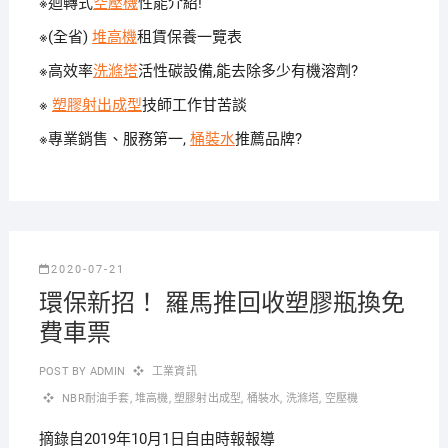
※迴轉式
空壓機
性能介紹!
※(全省)
堆高機
租賃保養一覽表
※高效率
洗滌塔
活性碳設備,能去除多少有機溶劑?
※
塑膠射出成型
技師工作甘苦談
※專業銷售、服務第一,
桶裝水
推薦品牌?
2020-07-21
環保新招！ 羅馬推回收塑膠瓶換免
費車票
POST BY
ADMIN
工業資訊
NBR耐油手套
,
堆高機
,
塑膠射出成型
,
桶裝水
,
洗滌塔
,
空壓機
摘錄自2019年10月1日自由時報報導