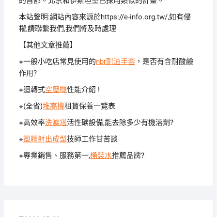
的首都。北京和伊斯坦堡已採用類似的計畫。
本站聲明:網站內容來源於https://e-info.org.tw/,如有侵
權,請聯繫我們,我們將及時處理
【其他文章推薦】
※一般小吃店常見使用的
nbr耐油手套
，是否有含耐酸鹼
作用?
※迴轉式
空壓機
性能介紹 !
※(全省)
堆高機
租賃保養一覽表
※高效率
洗滌塔
活性碳設備,能去除多少有機溶劑?
※
塑膠射出成型
技師工作甘苦談
※專業銷售、服務第一,
桶裝水
推薦品牌?