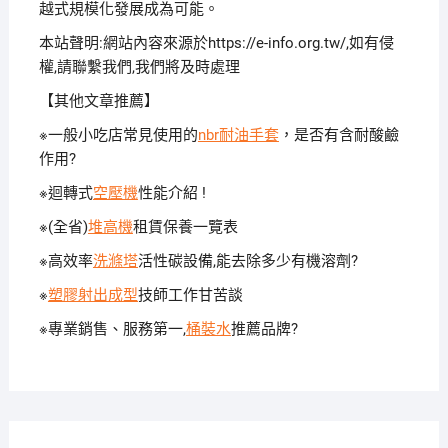
越式規模化發展成為可能。
本站聲明:網站內容來源於https://e-info.org.tw/,如有侵
權,請聯繫我們,我們將及時處理
【其他文章推薦】
※一般小吃店常見使用的
nbr耐油手套
，是否有含耐酸鹼
作用?
※迴轉式
空壓機
性能介紹 !
※(全省)
堆高機
租賃保養一覽表
※高效率
洗滌塔
活性碳設備,能去除多少有機溶劑?
※
塑膠射出成型
技師工作甘苦談
※專業銷售、服務第一,
桶裝水
推薦品牌?