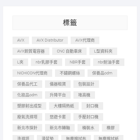
標籤
AVX
AVX Distributor
AVX代理商
AVX鉭質電容器
CNC 自動車床
L型資料夾
L夾
nbr乳膠手套
NBR手套
nbr耐油手套
NICHICON代理商
不鏽鋼螺絲
保養品odm
保養品代工
儀器租賃
包裝設計
化妝品odm
升降平台
堆高機
塑膠射出成型
大樓隔熱紙
封口機
廢氣洗滌塔
悠遊卡套
手壓封口機
新北市探針
新北市轉軸
桶裝水
橡膠
洗滌塔
滑鼠墊
無塵擦拭布
無塵擦拭紙