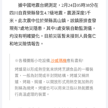
據中國地震台網測定，2月24日05時38分在
四川自貢榮縣發生4.7級地震，震源深度5千
米。此次震中位於榮縣高山鎮，該鎮原排查發
現有7處地災隱患，其中1處安裝自動監測儀，
均沒有明確變化。目前災區暫未接到人員傷亡
和地災險情報告。
※各種攤販小吃設備,
沙威瑪機
應有盡有!
烤爐是以形成熱空氣來烘烤烹調食品的一種裝
置，一般為封閉或半封閉結構。烤爐又稱烘
爐、烤箱、焗爐，以開放形式用熱空氣加熱的
則稱為燒烤。烤爐也可以用來泛指以熱氣體進
行高溫處理的裝置。