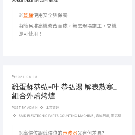
繫我們,我們將及時處理
※
貨梯
使用安全與保養
由簡易堆高機修改而成，無需現場施工，交機
即可使用！
2021-08-18
雞蛋蘇恭弘=叶 恭弘湯 解表散寒_
組合外燴烤爐
POST BY
ADMIN
工業資訊
SMD ELECTRONIC PARTS COUNTING MACHINE
,
嘉冠烤爐
,
堆高機
※高價位跟低價位的
示波器
又有何差異?