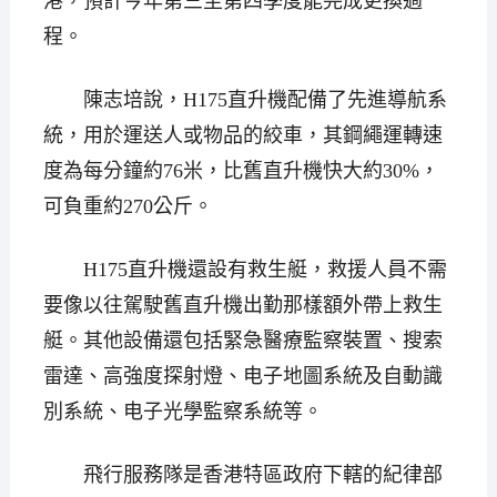
港，預計今年第三至第四季度能完成更換過
程。
陳志培說，H175直升機配備了先進導航系
統，用於運送人或物品的絞車，其鋼繩運轉速
度為每分鐘約76米，比舊直升機快大約30%，
可負重約270公斤。
H175直升機還設有救生艇，救援人員不需
要像以往駕駛舊直升機出勤那樣額外帶上救生
艇。其他設備還包括緊急醫療監察裝置、搜索
雷達、高強度探射燈、电子地圖系統及自動識
別系統、电子光學監察系統等。
飛行服務隊是香港特區政府下轄的紀律部