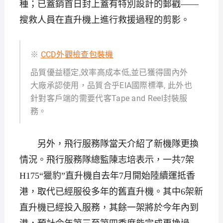
種；已蓋銷首日封上蓋有特別設計的郵戳——
搜救人員在直升機上進行救援過程的剪影。
※
CCD外觀檢查包裝機
品質優益穩定,效率高成本低,並已獲得國內外
大廠承認使用，品質合乎EIA國際標準, 此外也
針對客戶端的需要代客Tape and Reel封裝服
務。
另外，飛行服務隊當天介紹了新機隊更換
情況。飛行服務隊總監陳志培表示，一共7架
H175“獵豹”直升機自去年7月開始陸續運抵香
港，取代已經服役多年的舊直升機。其中6架新
直升機已經投入服務，其餘一架將於今年內到