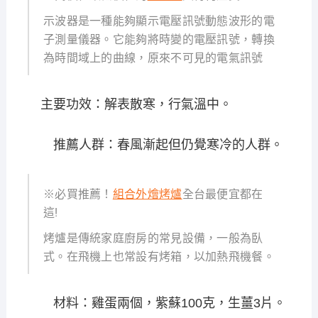
示波器是一種能夠顯示電壓訊號動態波形的電
子測量儀器。它能夠將時變的電壓訊號，轉換
為時間域上的曲線，原來不可見的電氣訊號
主要功效：解表散寒，行氣溫中。
推薦人群：春風漸起但仍覺寒冷的人群。
※必買推薦！
組合外燴烤爐
全台最便宜都在
這!
烤爐是傳統家庭廚房的常見設備，一般為臥
式。在飛機上也常設有烤箱，以加熱飛機餐。
材料：雞蛋兩個，紫蘇100克，生薑3片。