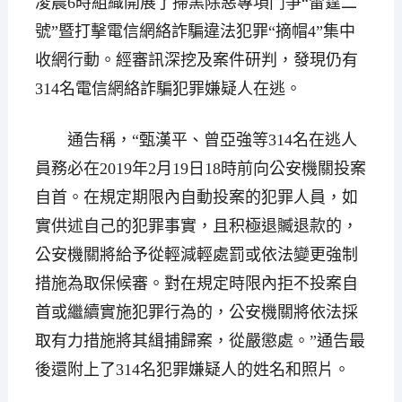
凌晨6時組織開展了掃黑除惡專項鬥爭“雷霆二
號”暨打擊電信網絡詐騙違法犯罪“摘帽4”集中
收網行動。經審訊深挖及案件研判，發現仍有
314名電信網絡詐騙犯罪嫌疑人在逃。
通告稱，“甄漢平、曾亞強等314名在逃人
員務必在2019年2月19日18時前向公安機關投案
自首。在規定期限內自動投案的犯罪人員，如
實供述自己的犯罪事實，且积極退贓退款的，
公安機關將給予從輕減輕處罰或依法變更強制
措施為取保候審。對在規定時限內拒不投案自
首或繼續實施犯罪行為的，公安機關將依法採
取有力措施將其緝捕歸案，從嚴懲處。”通告最
後還附上了314名犯罪嫌疑人的姓名和照片。