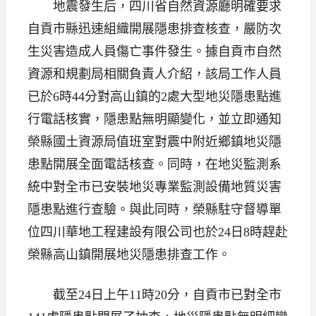
地震發生后，四川省自然資源廳明確要求
自貢市縣迅速組織開展隱患排查核查，嚴防次
生災害造成人員傷亡事件發生。據自貢市自然
資源和規劃局相關負責人介紹，該局工作人員
已於6時44分對高山鎮的2處大型地災隱患點進
行電話核實，隱患點無明顯變化，並立即通知
榮縣國土資源局值班室對震中附近鄉鎮地災隱
患點開展全面電話核查。同時，在地災監測系
統中對全市已安裝地災專業監測設備地質災害
隱患點進行查驗。與此同時，榮縣駐守督導單
位四川華地工程建設有限公司也於24日8時趕赴
榮縣高山鎮開展地災隱患排查工作。
截至24日上午11時20分，自貢市已對全市