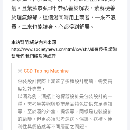
氣。且紫蘇恭弘=叶 恭弘善於解表，紫蘇梗善
於理氣解郁，這個湯同時用上兩者，一來不浪
費，二來也能讓身、心都得到舒展。
本站聲明:網站內容來源
http://www.societynews.cn/html/xw/sh/,如有侵權,請聯
繫我們,我們將及時處理
※
CCD Taping Machine
包裝設計實際上涵蓋了多種設計範疇，需要高
度設計專業，
以酒為例，酒瓶上的標籤設計是包裝設計的一
種，需考量美觀與形塑產品特色提供充足資訊
等，至於酒的外盒，提袋等，同樣是包裝設計
的範疇，但更必須思考運送、保護、送禮、便
利性與價值感等不同層面之問題。