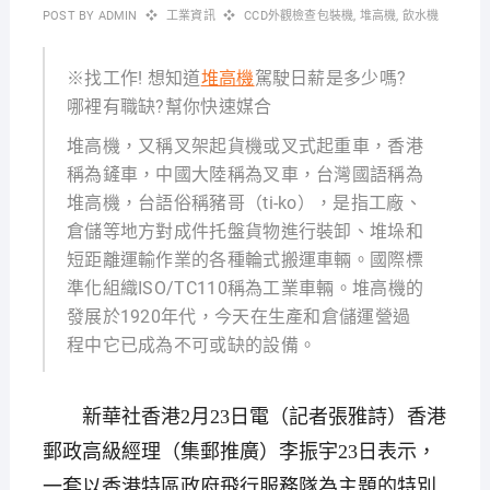
POST BY
ADMIN
工業資訊
CCD外觀檢查包裝機
,
堆高機
,
飲水機
※找工作! 想知道
堆高機
駕駛日薪是多少嗎?
哪裡有職缺?幫你快速媒合
堆高機，又稱叉架起貨機或叉式起重車，香港
稱為鏟車，中國大陸稱為叉車，台灣國語稱為
堆高機，台語俗稱豬哥（ti-ko），是指工廠、
倉儲等地方對成件托盤貨物進行裝卸、堆垛和
短距離運輸作業的各種輪式搬運車輛。國際標
準化組織ISO/TC110稱為工業車輛。堆高機的
發展於1920年代，今天在生產和倉儲運營過
程中它已成為不可或缺的設備。
新華社香港2月23日電（記者張雅詩）香港
郵政高級經理（集郵推廣）李振宇23日表示，
一套以香港特區政府飛行服務隊為主題的特別