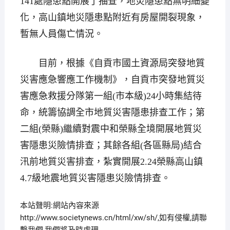
141處隱患點開展了抽查，地災隱患點無明細變
化，高山鎮地災隱患點附近有房屋開裂現象，
暫無人員傷亡情況。
目前，根據《自貢市國土資源局突發地質
災害應急響應工作機制》，自貢市突發地質災
害應急救援分隊第一組(市本級)24小時集結待
命，統籌協調全市地質災害隱患排查工作；第
二組(榮縣)繼續對震中和榮縣全境開展地質災
害隱患災險情排查；其餘各組(各區縣局)結合
汛前地質災害排查，紮實開展2.24榮縣高山鎮
4.7級地震地質災害隱患災險情排查。
本站聲明:網站內容來源
http://www.societynews.cn/html/xw/sh/,如有侵權,請聯