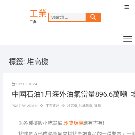
Skip
Top
to
工業
Men
Search
content
工業
…
標籤:
堆高機
2021-08-24
中國石油1月海外油氣當量896.6萬噸_
POST BY
ADMIN
工業資訊
堆高機
,
沙威瑪機
,
貨梯
※各種攤販小吃設備,
沙威瑪機
應有盡有!
烤爐是以形成熱空氣來烘烤烹調食品的一種裝置，一