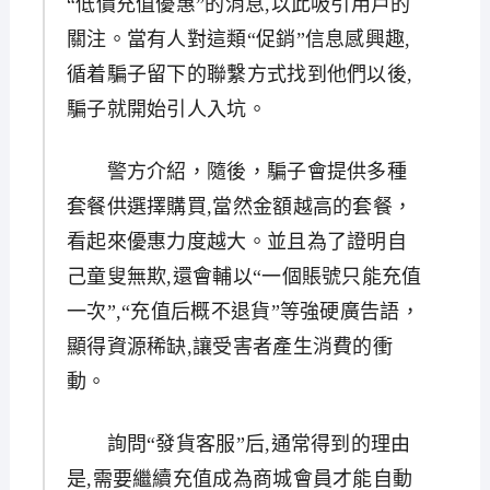
“低價充值優惠”的消息,以此吸引用戶的
關注。當有人對這類“促銷”信息感興趣,
循着騙子留下的聯繫方式找到他們以後,
騙子就開始引人入坑。
警方介紹，隨後，騙子會提供多種
套餐供選擇購買,當然金額越高的套餐，
看起來優惠力度越大。並且為了證明自
己童叟無欺,還會輔以“一個賬號只能充值
一次”,“充值后概不退貨”等強硬廣告語，
顯得資源稀缺,讓受害者產生消費的衝
動。
詢問“發貨客服”后,通常得到的理由
是,需要繼續充值成為商城會員才能自動