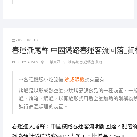
2021-08-13
春運漸尾聲 中國鐵路春運客流回落_貨
POST BY
ADMIN
工業資訊
堆高機
,
沙威瑪機
,
貨梯
※各種攤販小吃設備,
沙威瑪機
應有盡有!
烤爐是以形成熱空氣來烘烤烹調食品的一種裝置，一
爐、烤箱、焗爐，以開放形式用熱空氣加熱的則稱為
進行高溫處理的裝置。
春運進入尾聲，中國鐵路春運客流明顯回落。記者從
鐵路預計發送旅客940萬人次，同比增長2.7%。