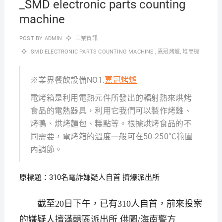
_SMD electronic parts counting
machine
POST BY
ADMIN
工業資訊
SMD ELECTRONIC PARTS COUNTING MACHINE
,
嘉冠烤爐
,
堆高機
※業界餐飲設備NO1.
嘉冠烤爐
電烤箱是利用電熱元件所發出的輻射熱來烘烤
食品的電熱器具，利用它我們可以製作烤雞、
烤鴨、烘烤麵包、糕點等。根據烘烤食品的不
同需要，電烤箱的溫度一般可在50-250℃範圍
內調節。
原標題：310名電詐嫌疑人自首 擠爆派出所
截至20日下午，已有310人自首，前來投案
的嫌疑人擠滿轄區派出所 供圖/海南警方