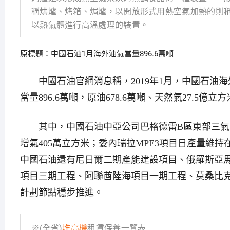
稱烘爐、烤箱、焗爐，以開放形式用熱空氣加熱的則
以熱氣體進行高溫處理的裝置。
原標題：中國石油1月海外油氣當量896.6萬噸
中國石油官網消息稱，2019年1月，中國石油海
當量896.6萬噸，原油678.6萬噸、天然氣27.5
其中，中國石油中亞公司巴格德雷B區東部三氣田
增氣405萬立方米；委內瑞拉MPE3項目日產量維持
中國石油還有尼日爾二期產能建設項目、俄羅斯亞馬
項目三期工程、阿聯酋陸海項目一期工程、莫桑比克
計劃節點穩步推進。
※(全省)
堆高機
租賃保養一覽表