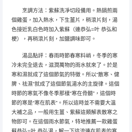
烹調方法：紫蘇洗凈切段備用。熱鍋煎兩
個雞蛋，加入熱水，下生薑片，稍滾片刻，湯
色接近乳白色時加入紫蘇（連恭弘=叶 恭弘和
梗），再稍滾片刻，加鹽調味即可。
湯品點評：春雨時節春寒料峭，冬季的寒
冷未完全退去，滋潤萬物的雨水就來了。於是
寒和濕就成了這個節氣的特徵。所以“散寒、健
脾、祛濕”就成了這個節氣湯水的主旋律。這個
時節的寒氣不像冬季那樣“寒在骨髓”，這個時
節的寒是“寒在肌表”。所以這時並不需要大溫
大補之品，一般用生薑、紫蘇這類解表散寒之
物即可。在這個雨水節氣，特地推薦一款雞蛋
蘇恭弘=叶 恭弘湯，解一下這流連在肌表的寒