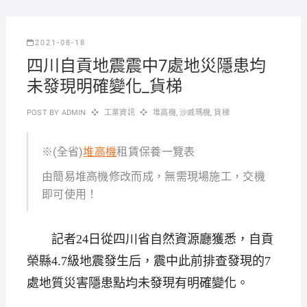
2021-08-18
四川自貢地震震中7處地災隱患均
未發現明確變化_貨梯
POST BY
ADMIN
工業資訊
堆高機
,
沙威瑪機
,
貨梯
※(全省)
堆高機
租賃保養一覽表
由簡易堆高機修改而成，無需現場施工，交機
即可使用！
記者24日從四川省自然資源廳獲悉，自貢
榮縣4.7級地震發生后，震中此前排查發現的7
處地質災害隱患點均未發現有明確變化。